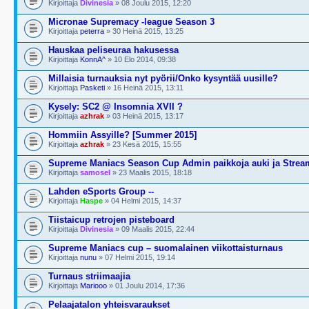
Kirjoittaja
Divinesia
» 08 Joulu 2015, 12:20
Micronae Supremacy -league Season 3
Kirjoittaja
peterra
» 30 Heinä 2015, 13:25
Hauskaa peliseuraa hakusessa
Kirjoittaja
KonnA^
» 10 Elo 2014, 09:38
Millaisia turnauksia nyt pyörii/Onko kysyntää uusille?
Kirjoittaja
Pasketi
» 16 Heinä 2015, 13:11
Kysely: SC2 @ Insomnia XVII ?
Kirjoittaja
azhrak
» 03 Heinä 2015, 13:17
Hommiin Assyille? [Summer 2015]
Kirjoittaja
azhrak
» 23 Kesä 2015, 15:55
Supreme Maniacs Season Cup Admin paikkoja auki ja Strea
Kirjoittaja
samosel
» 23 Maalis 2015, 18:18
Lahden eSports Group --
Kirjoittaja
Haspe
» 04 Helmi 2015, 14:37
Tiistaicup retrojen pisteboard
Kirjoittaja
Divinesia
» 09 Maalis 2015, 22:44
Supreme Maniacs cup – suomalainen viikottaisturnaus
Kirjoittaja
nunu
» 07 Helmi 2015, 19:14
Turnaus striimaajia
Kirjoittaja
Mariooo
» 01 Joulu 2014, 17:36
Pelaajatalon yhteisvaraukset