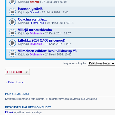
Kirjoittaja
azhrak
» 07 Loka 2014, 00:05
Haetaan ystäviä
Kirjoittaja
Drafaid
» 12 Heinä 2014, 17:40
Coachia etsitään...
Kirjoittaja
HunterToro
» 08 Heinä 2014, 07:13
Villejä turnausideoita
Kirjoittaja
Divinesia
» 24 Kesä 2014, 12:07
Lillukka 2014 (140€ pricepool)
Kirjoittaja
Divinesia
» 13 Kesä 2014, 14:07
Viimeinen edition: keskiviikkocup #8
Kirjoittaja
Divinesia
» 24 Helmi 2014, 10:40
Näytä viestit ajalta:
Lähetä uusi viesti
Paluu Etusivu
PAIKALLAOLIJAT
Käyttäjiä lukemassa tätä aluetta: Ei rekisteröityneitä käyttäjiä ja 3 vierailijaa
KESKUSTELUALUEEN OIKEUDET
Et voi
kirjoittaa uusia viestejä