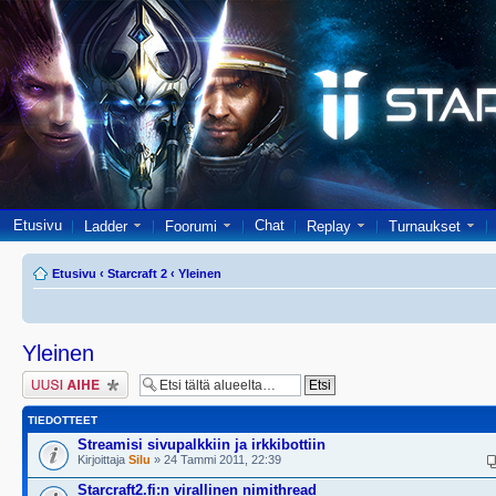
Etusivu
Chat
Ladder
Foorumi
Replay
Turnaukset
Etusivu
‹
Starcraft 2
‹
Yleinen
Yleinen
Lähetä uusi viesti
TIEDOTTEET
Streamisi sivupalkkiin ja irkkibottiin
Kirjoittaja
Silu
» 24 Tammi 2011, 22:39
Starcraft2.fi:n virallinen nimithread