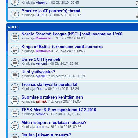
Kirjoittaja
Viitapiru
» 02 Elo 2010, 06:45
Practice ja AT partner(s) thread
Kirjoittaja
KOPF
» 30 Touko 2010, 18:17
AIHEET
Nordic Starcraft League [NSCL] tänä lauantaina 19:00
Kirjoittaja
Divinesia
» 13 Loka 2020, 16:06
Kings of Battle -turnauksen vodit suomeksi
Kirjoittaja
Divinesia
» 12 Loka 2020, 18:53
On se SCII hyvä peli
Kirjoittaja
Venomi
» 09 Elo 2017, 15:56
Uusi ystäväaalto?
Kirjoittaja
pip2016
» 05 Marras 2016, 06:39
Treenausta hyvällä porukalla!
Kirjoittaja
iRush
» 09 Joulu 2011, 18:24
Suomiselostuksen kehittäminen
Kirjoittaja
azhrak
» 11 Kesä 2014, 15:05
TESK Meet & Play tapahtuma 17.2.2016
Kirjoittaja
Makro
» 11 Helmi 2016, 16:16
Miten E-Sport muutetaan rahaksi?
Kirjoittaja
peterra
» 26 Joulu 2015, 00:36
Joulun jälkeen turnausta?