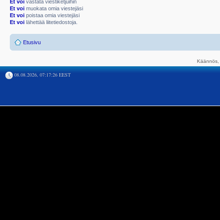
Et voi
vastata viestiketjuihin
Et voi
muokata omia viestejäsi
Et voi
poistaa omia viestejäsi
Et voi
lähettää liitetiedostoja.
Etusivu
Käännös, 
08.08.2026, 07:17:26 EEST