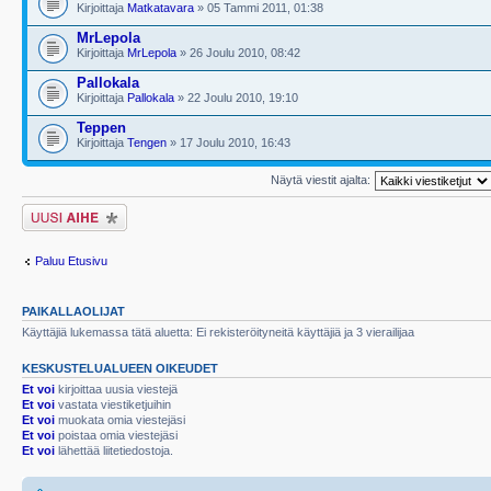
Kirjoittaja
Matkatavara
» 05 Tammi 2011, 01:38
MrLepola
Kirjoittaja
MrLepola
» 26 Joulu 2010, 08:42
Pallokala
Kirjoittaja
Pallokala
» 22 Joulu 2010, 19:10
Teppen
Kirjoittaja
Tengen
» 17 Joulu 2010, 16:43
Näytä viestit ajalta:
Lähetä uusi viesti
Paluu Etusivu
PAIKALLAOLIJAT
Käyttäjiä lukemassa tätä aluetta: Ei rekisteröityneitä käyttäjiä ja 3 vierailijaa
KESKUSTELUALUEEN OIKEUDET
Et voi
kirjoittaa uusia viestejä
Et voi
vastata viestiketjuihin
Et voi
muokata omia viestejäsi
Et voi
poistaa omia viestejäsi
Et voi
lähettää liitetiedostoja.