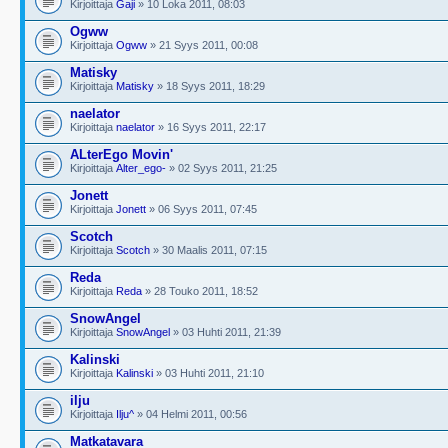
Kirjoittaja
Gaji
» 10 Loka 2011, 08:03
Ogww
Kirjoittaja
Ogww
» 21 Syys 2011, 00:08
Matisky
Kirjoittaja
Matisky
» 18 Syys 2011, 18:29
naelator
Kirjoittaja
naelator
» 16 Syys 2011, 22:17
ALterEgo Movin'
Kirjoittaja
Alter_ego-
» 02 Syys 2011, 21:25
Jonett
Kirjoittaja
Jonett
» 06 Syys 2011, 07:45
Scotch
Kirjoittaja
Scotch
» 30 Maalis 2011, 07:15
Reda
Kirjoittaja
Reda
» 28 Touko 2011, 18:52
SnowAngel
Kirjoittaja
SnowAngel
» 03 Huhti 2011, 21:39
Kalinski
Kirjoittaja
Kalinski
» 03 Huhti 2011, 21:10
ilju
Kirjoittaja
Ilju^
» 04 Helmi 2011, 00:56
Matkatavara