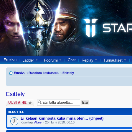
Etusivu
Chat
Ladder
Foorumi
Replay
Turnaukset
Etusivu
‹
Random keskustelu
‹
Esittely
Esittely
Lähetä uusi viesti
TIEDOTTEET
Ei ketään kiinnosta kuka minä olen... (Ohjeet)
Kirjoittaja
Akee
» 25 Huhti 2010, 00:16