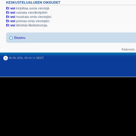
KESKUSTELUALUEEN OIKEUDET
Et voi
kirjoittaa uusia viestejä
Et voi
vastata viestiketjuihin
Et voi
muokata omia viestejäsi
Et voi
poistaa omia viestejäsi
Et voi
lähettää liitetiedostoja.
Etusivu
Käännös, 
08.08.2026, 09:43:11 EEST