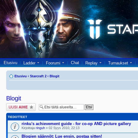
Etusivu
Chat
Ladder
Foorumi
Replay
Turnaukset
Etusivu
‹
Starcraft 2
‹
Blogit
Blogit
Lähetä uusi viesti
TIEDOTTEET
rinku's achievement guide - for co-op AND picture gallery
Kirjoittaja
ringuh
» 02 Syys 2010, 22:13
Blogien säännöt: Lue ensin, postaa sitten!