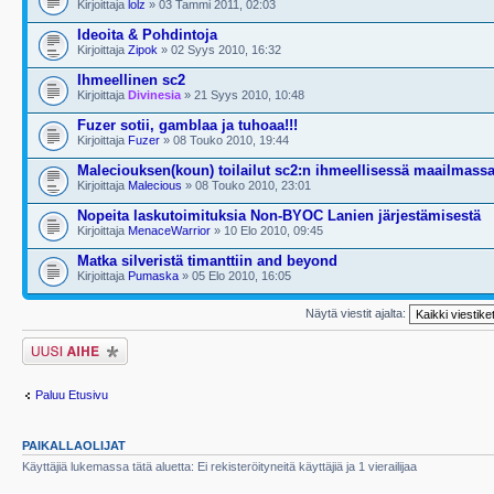
Kirjoittaja
lolz
» 03 Tammi 2011, 02:03
Ideoita & Pohdintoja
Kirjoittaja
Zipok
» 02 Syys 2010, 16:32
Ihmeellinen sc2
Kirjoittaja
Divinesia
» 21 Syys 2010, 10:48
Fuzer sotii, gamblaa ja tuhoaa!!!
Kirjoittaja
Fuzer
» 08 Touko 2010, 19:44
Maleciouksen(koun) toilailut sc2:n ihmeellisessä maailmass
Kirjoittaja
Malecious
» 08 Touko 2010, 23:01
Nopeita laskutoimituksia Non-BYOC Lanien järjestämisestä
Kirjoittaja
MenaceWarrior
» 10 Elo 2010, 09:45
Matka silveristä timanttiin and beyond
Kirjoittaja
Pumaska
» 05 Elo 2010, 16:05
Näytä viestit ajalta:
Lähetä uusi viesti
Paluu Etusivu
PAIKALLAOLIJAT
Käyttäjiä lukemassa tätä aluetta: Ei rekisteröityneitä käyttäjiä ja 1 vierailijaa