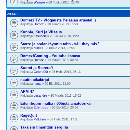
Kirjoittaja
Wampie
» 08 Touko 2010, 22:40
AIHEET
Domezi TV - Vlogausta Pelaajan arjesta! :)
Kirjoittaja
Domez
» 10 Tammi 2013, 05:24
Kunnia, Kuri ja Viisaus.
Kirjoittaja
Kitsunebi
» 20 Touko 2010, 19:08
Starre ja sodankäynnin taito - will they mix?
Kirjoittaja
nunu
» 12 Touko 2013, 13:58
DomeziGaming - Youtube kanava
Kirjoittaja
Domez
» 14 Maalis 2013, 00:35
Suomi ja Starcraft
Kirjoittaja
Cellerd00r
» 25 Huhti 2012, 03:13
nautin aikakirjat
Kirjoittaja
nautti
» 20 Elo 2011, 12:00
APM 47
Kirjoittaja
Lesandre
» 10 Maalis 2011, 15:02
Edembopin matka n00bista amatööriksi
Kirjoittaja
Edembop
» 03 Elo 2010, 20:36
RageQuit
Kirjoittaja
Pallokala
» 06 Huhti 2011, 17:08
Takaisin timanttiin zergillä