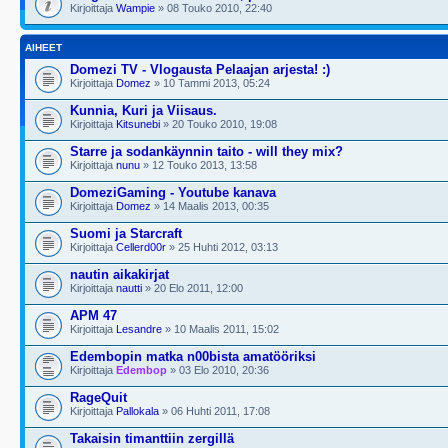
Kirjoittaja
Wampie
» 08 Touko 2010, 22:40
AIHEET
Domezi TV - Vlogausta Pelaajan arjesta! :)
Kirjoittaja
Domez
» 10 Tammi 2013, 05:24
Kunnia, Kuri ja Viisaus.
Kirjoittaja
Kitsunebi
» 20 Touko 2010, 19:08
Starre ja sodankäynnin taito - will they mix?
Kirjoittaja
nunu
» 12 Touko 2013, 13:58
DomeziGaming - Youtube kanava
Kirjoittaja
Domez
» 14 Maalis 2013, 00:35
Suomi ja Starcraft
Kirjoittaja
Cellerd00r
» 25 Huhti 2012, 03:13
nautin aikakirjat
Kirjoittaja
nautti
» 20 Elo 2011, 12:00
APM 47
Kirjoittaja
Lesandre
» 10 Maalis 2011, 15:02
Edembopin matka n00bista amatööriksi
Kirjoittaja
Edembop
» 03 Elo 2010, 20:36
RageQuit
Kirjoittaja
Pallokala
» 06 Huhti 2011, 17:08
Takaisin timanttiin zergillä