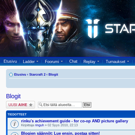
Etusivu
Chat
Ladder
Foorumi
Replay
Turnaukset
Etusivu
‹
Starcraft 2
‹
Blogit
Blogit
Lähetä uusi viesti
TIEDOTTEET
rinku's achievement guide - for co-op AND picture gallery
Kirjoittaja
ringuh
» 02 Syys 2010, 22:13
Blogien säännöt: Lue ensin, postaa sitten!