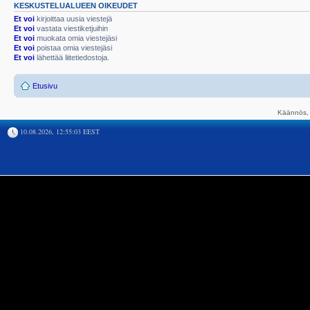
KESKUSTELUALUEEN OIKEUDET
Et voi
kirjoittaa uusia viestejä
Et voi
vastata viestiketjuihin
Et voi
muokata omia viestejäsi
Et voi
poistaa omia viestejäsi
Et voi
lähettää liitetiedostoja.
Etusivu
Käännös, 
10.08.2026, 12:55:03 EEST