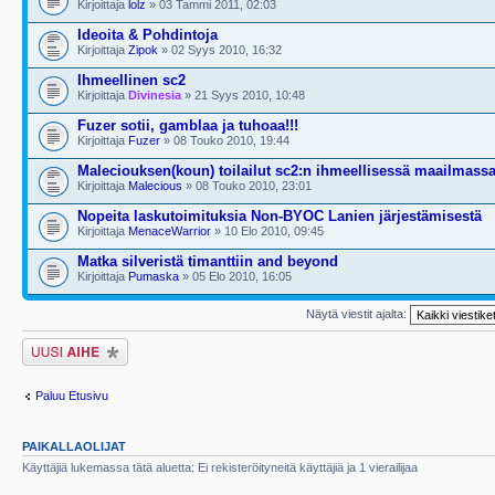
Kirjoittaja
lolz
» 03 Tammi 2011, 02:03
Ideoita & Pohdintoja
Kirjoittaja
Zipok
» 02 Syys 2010, 16:32
Ihmeellinen sc2
Kirjoittaja
Divinesia
» 21 Syys 2010, 10:48
Fuzer sotii, gamblaa ja tuhoaa!!!
Kirjoittaja
Fuzer
» 08 Touko 2010, 19:44
Maleciouksen(koun) toilailut sc2:n ihmeellisessä maailmass
Kirjoittaja
Malecious
» 08 Touko 2010, 23:01
Nopeita laskutoimituksia Non-BYOC Lanien järjestämisestä
Kirjoittaja
MenaceWarrior
» 10 Elo 2010, 09:45
Matka silveristä timanttiin and beyond
Kirjoittaja
Pumaska
» 05 Elo 2010, 16:05
Näytä viestit ajalta:
Lähetä uusi viesti
Paluu Etusivu
PAIKALLAOLIJAT
Käyttäjiä lukemassa tätä aluetta: Ei rekisteröityneitä käyttäjiä ja 1 vierailijaa