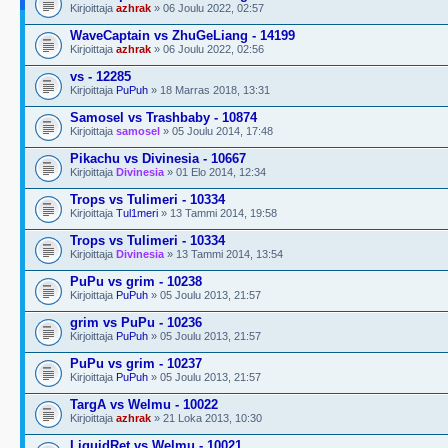
Kirjoittaja
azhrak
» 06 Joulu 2022, 02:57
WaveCaptain vs ZhuGeLiang - 14199
Kirjoittaja
azhrak
» 06 Joulu 2022, 02:56
vs - 12285
Kirjoittaja
PuPuh
» 18 Marras 2018, 13:31
Samosel vs Trashbaby - 10874
Kirjoittaja
samosel
» 05 Joulu 2014, 17:48
Pikachu vs Divinesia - 10667
Kirjoittaja
Divinesia
» 01 Elo 2014, 12:34
Trops vs Tulimeri - 10334
Kirjoittaja
Tul1meri
» 13 Tammi 2014, 19:58
Trops vs Tulimeri - 10334
Kirjoittaja
Divinesia
» 13 Tammi 2014, 13:54
PuPu vs grim - 10238
Kirjoittaja
PuPuh
» 05 Joulu 2013, 21:57
grim vs PuPu - 10236
Kirjoittaja
PuPuh
» 05 Joulu 2013, 21:57
PuPu vs grim - 10237
Kirjoittaja
PuPuh
» 05 Joulu 2013, 21:57
TargA vs Welmu - 10022
Kirjoittaja
azhrak
» 21 Loka 2013, 10:30
LiquidRet vs Welmu - 10021