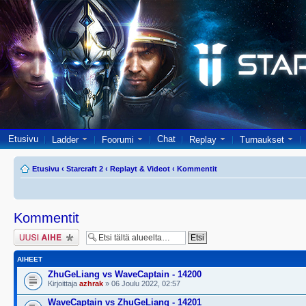
Etusivu
Chat
Ladder
Foorumi
Replay
Turnaukset
Etusivu
‹
Starcraft 2
‹
Replayt & Videot
‹
Kommentit
Kommentit
Lähetä uusi viesti
AIHEET
ZhuGeLiang vs WaveCaptain - 14200
Kirjoittaja
azhrak
» 06 Joulu 2022, 02:57
WaveCaptain vs ZhuGeLiang - 14201