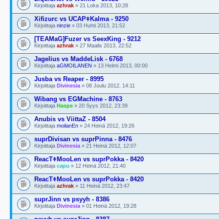
Kirjoittaja
azhrak
» 21 Loka 2013, 10:28
Xifizurc vs UCAPǂKalma - 9250
Kirjoittaja
ninzie
» 03 Huhti 2013, 21:52
[TEAMaG]
Fuzer vs SeexKing - 9212
Kirjoittaja
azhrak
» 27 Maalis 2013, 22:52
Jagelius vs MaddeLisk - 6768
Kirjoittaja
aGMOILANEN
» 13 Helmi 2013, 00:00
Jusba vs Reaper - 8995
Kirjoittaja
Divinesia
» 08 Joulu 2012, 14:11
Wibang vs EGMachine - 8763
Kirjoittaja
Haspe
» 20 Syys 2012, 23:39
Anubis vs ViittaZ - 8504
Kirjoittaja
moilanEn
» 24 Heinä 2012, 19:26
suprDivisan vs suprPinna - 8476
Kirjoittaja
Divinesia
» 21 Heinä 2012, 12:07
ReacTǂMooLen vs suprPokka - 8420
Kirjoittaja
capu
» 12 Heinä 2012, 21:40
ReacTǂMooLen vs suprPokka - 8420
Kirjoittaja
azhrak
» 11 Heinä 2012, 23:47
suprJinn vs psyyh - 8386
Kirjoittaja
Divinesia
» 01 Heinä 2012, 19:28