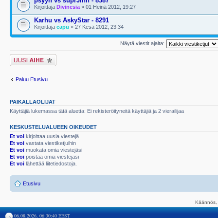
psyyh vs suprJinn - 8387
Kirjoittaja
Divinesia
» 01 Heinä 2012, 19:27
Karhu vs AskyStar - 8291
Kirjoittaja
capu
» 27 Kesä 2012, 23:34
Näytä viestit ajalta:
Lähetä uusi viesti
Paluu Etusivu
PAIKALLAOLIJAT
Käyttäjiä lukemassa tätä aluetta: Ei rekisteröityneitä käyttäjiä ja 2 vierailijaa
KESKUSTELUALUEEN OIKEUDET
Et voi
kirjoittaa uusia viestejä
Et voi
vastata viestiketjuihin
Et voi
muokata omia viestejäsi
Et voi
poistaa omia viestejäsi
Et voi
lähettää liitetiedostoja.
Etusivu
Käännös, 
06.08.2026, 06:30:40 EEST