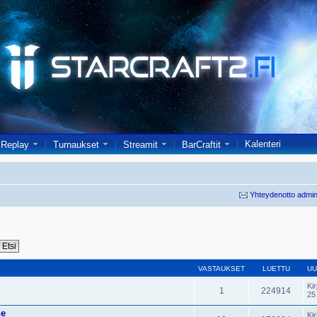
Kalenteri
Replay
Turnaukset
Streamit
BarCraftit
Yhteydenotto admin
VASTAUKSET
LUETTU
UU
Kir
1
224914
25
ne
Kir