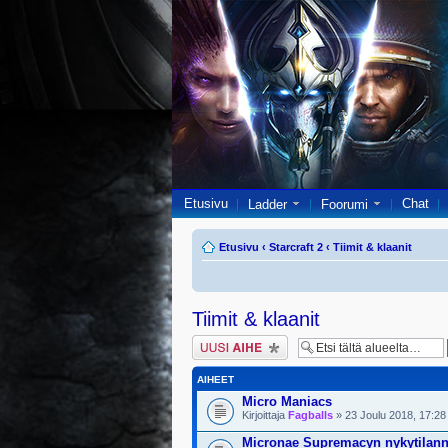
Etusivu
Chat
Ladder
Foorumi
Etusivu
‹
Starcraft 2
‹
Tiimit & klaanit
Tiimit & klaanit
Lähetä uusi viesti
AIHEET
Micro Maniacs
Kirjoittaja
Fagballs
» 23 Joulu 2018, 17:28
Micronae Supremacyn nykytilan