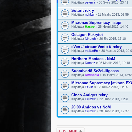
Kirjoittaja
peterra
» 05 Syys 2015, 23:41
Soturit rekry
Kirjoittaja
nukkuj
» 11 Maalis 2013, 02:59
Micronae Supremacy - supr
Kirjoittaja
Haspe
» 28 Helmi 2012, 14:40
Octagon Rekrytoi
Kirjoittaja
Nikotoh
» 26 Elo 2015, 17:10
cVen // circumVenio // rekry
Kirjoittaja
moilanEn
» 30 Marras 2013, 20:
Northern Maniacs - NoM
Kirjoittaja
Domez
» 03 Maalis 2012, 19:18
Suomiväriä Sc2cl-liigassa
Kirjoittaja
Divinesia
» 10 Helmi 2013, 18:5
Micronae Supremacy jatkoon FX
Kirjoittaja
Ezkilz
» 12 Touko 2013, 11:14
Cinco Amigos rekry
Kirjoittaja
Cruzifix
» 22 Huhti 2013, 11:31
20:00 Amigos vs NoM
Kirjoittaja
Cruzifix
» 28 Huhti 2013, 17:37
Lähetä uusi viesti