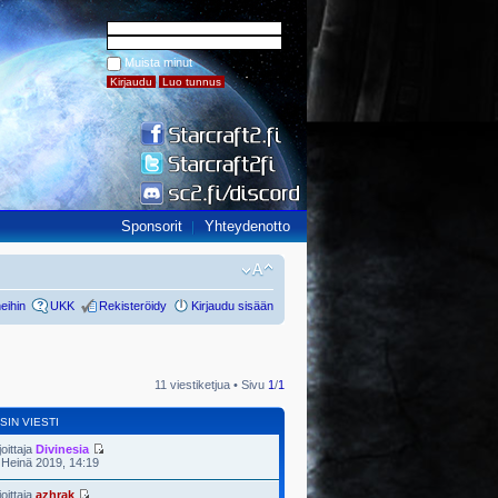
Muista minut
Sponsorit
Yhteydenotto
eihin
UKK
Rekisteröidy
Kirjaudu sisään
11 viestiketjua • Sivu
1
/
1
SIN VIESTI
joittaja
Divinesia
 Heinä 2019, 14:19
joittaja
azhrak