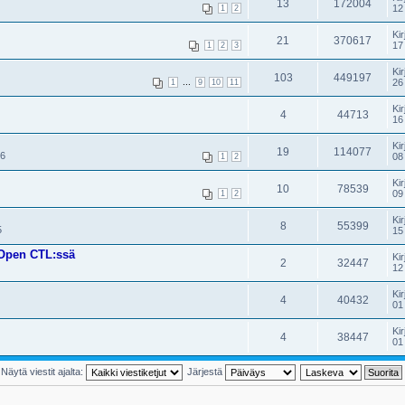
13
172004
12
1
2
Kir
21
370617
17
1
2
3
Kir
103
449197
...
26
1
9
10
11
Kir
4
44713
16
Kir
19
114077
06
08
1
2
Kir
10
78539
09
1
2
Kir
8
55399
5
15
Open CTL:ssä
Kir
2
32447
12
Kir
4
40432
01
Kir
4
38447
01
Näytä viestit ajalta:
Järjestä