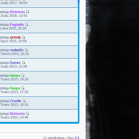
 Joulu 2017, 18:04
joittaja
Divinesia
 Joulu 2016, 13:43
joittaja
Fagballs
 Loka 2015, 20:18
joittaja
azhrak
 Syys 2015, 20:56
joittaja
moilanEn
 Tammi 2014, 22:20
joittaja
Domez
 Joulu 2013, 21:08
joittaja
Haspe
 Touko 2013, 19:16
joittaja
Haspe
 Touko 2013, 17:33
joittaja
Cruzifix
 Touko 2013, 18:16
joittaja
Divinesia
 Touko 2013, 14:45
11 viestiketjua • Sivu
1
/
1