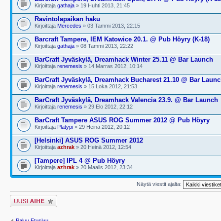
Kirjoittaja
gathaja
» 19 Huhti 2013, 21:45
Ravintolapaikan haku
Kirjoittaja
Mercedes
» 03 Tammi 2013, 22:15
Barcraft Tampere, IEM Katowice 20.1. @ Pub Höyry (K-18)
Kirjoittaja
gathaja
» 08 Tammi 2013, 22:22
BarCraft Jyväskylä, Dreamhack Winter 25.11 @ Bar Launch
Kirjoittaja
renemesis
» 14 Marras 2012, 10:14
BarCraft Jyväskylä, Dreamhack Bucharest 21.10 @ Bar Laun
Kirjoittaja
renemesis
» 15 Loka 2012, 21:53
BarCraft Jyväskylä, Dreamhack Valencia 23.9. @ Bar Launch
Kirjoittaja
renemesis
» 29 Elo 2012, 22:12
BarCraft Tampere ASUS ROG Summer 2012 @ Pub Höyry
Kirjoittaja
Platypi
» 29 Heinä 2012, 20:12
[Helsinki] ASUS ROG Summer 2012
Kirjoittaja
azhrak
» 20 Heinä 2012, 12:54
[Tampere] IPL 4 @ Pub Höyry
Kirjoittaja
azhrak
» 20 Maalis 2012, 23:34
Näytä viestit ajalta:
Lähetä uusi viesti
Paluu Etusivu