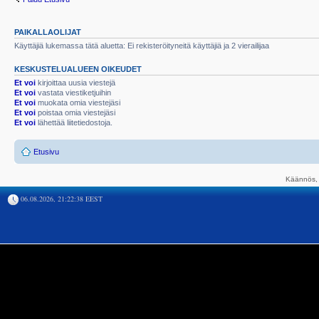
PAIKALLAOLIJAT
Käyttäjiä lukemassa tätä aluetta: Ei rekisteröityneitä käyttäjiä ja 2 vierailijaa
KESKUSTELUALUEEN OIKEUDET
Et voi
kirjoittaa uusia viestejä
Et voi
vastata viestiketjuihin
Et voi
muokata omia viestejäsi
Et voi
poistaa omia viestejäsi
Et voi
lähettää liitetiedostoja.
Etusivu
Käännös, 
06.08.2026, 21:22:38 EEST