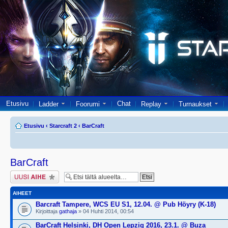
Etusivu
Chat
Ladder
Foorumi
Replay
Turnaukset
Etusivu
‹
Starcraft 2
‹
BarCraft
BarCraft
Lähetä uusi viesti
AIHEET
Barcraft Tampere, WCS EU S1, 12.04. @ Pub Höyry (K-18)
Kirjoittaja
gathaja
» 04 Huhti 2014, 00:54
BarCraft Helsinki, DH Open Lepzig 2016, 23.1. @ Buza