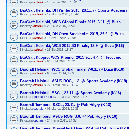
Kirjoittaja
azhrak
» 18 Tammi 2016, 15:01
BarCraft Helsinki, DH Winter 2015, 28.11. @ Sports Academy
Kirjoittaja
azhrak
» 17 Marras 2015, 15:42
BarCraft Helsinki, WCS Global Finals 2015, 6.11. @ Buza
Kirjoittaja
azhrak
» 25 Loka 2015, 20:31
BarCraft Helsinki, DH Open Stockholm 2015, 25.9. @ Buza
Kirjoittaja
azhrak
» 14 Syys 2015, 22:09
BarCraft Helsinki, WCS 2015 S3 Finals, 12.9. @ Buza (K18)
Kirjoittaja
azhrak
» 25 Elo 2015, 15:17
BarCraft Kuopio, WCS Premier 2015 S1 , 4.4. @ Freetime
Kirjoittaja
azhrak
» 04 Huhti 2015, 20:21
Barcraft Helsinki, WCS Global Finals, 7-8.11 @ Buza (K-18)
Kirjoittaja
azhrak
» 08 Loka 2014, 17:35
Barcraft Helsinki, ASUS ROG, 1.2. @ Sports Academy (K-18)
Kirjoittaja
azhrak
» 27 Tammi 2014, 14:14
Barcraft Helsinki, SSCL, 23.11. @ Sports Academy (K-18)
Kirjoittaja
InfestedPanda
» 12 Marras 2013, 21:27
Barcraft Tampere, SSCL, 23.11. @ Pub Höyry (K-18)
Kirjoittaja
gathaja
» 03 Marras 2013, 19:33
Barcraft Tampere, ASUS ROG, 3.8. @ Pub Höyry (K-18)
Kirjoittaja
gathaja
» 24 Heinä 2013, 14:37
Barcraft Tampere, DreamHack Open, 27.4. @ Pub Höyry (K-18