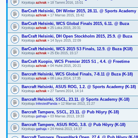
Kirjoittaja
azhrak
» 18 Tammi 2016, 15:01
BarCraft Helsinki, DH Winter 2015, 28.11. @ Sports Academy
Kirjoittaja
azhrak
» 17 Marras 2015, 15:42
BarCraft Helsinki, WCS Global Finals 2015, 6.11. @ Buza
Kirjoittaja
azhrak
» 25 Loka 2015, 20:31
BarCraft Helsinki, DH Open Stockholm 2015, 25.9. @ Buza
Kirjoittaja
azhrak
» 14 Syys 2015, 22:09
BarCraft Helsinki, WCS 2015 S3 Finals, 12.9. @ Buza (K18)
Kirjoittaja
azhrak
» 25 Elo 2015, 15:17
BarCraft Kuopio, WCS Premier 2015 S1 , 4.4. @ Freetime
Kirjoittaja
azhrak
» 04 Huhti 2015, 20:21
Barcraft Helsinki, WCS Global Finals, 7-8.11 @ Buza (K-18)
Kirjoittaja
azhrak
» 08 Loka 2014, 17:35
Barcraft Helsinki, ASUS ROG, 1.2. @ Sports Academy (K-18)
Kirjoittaja
azhrak
» 27 Tammi 2014, 14:14
Barcraft Helsinki, SSCL, 23.11. @ Sports Academy (K-18)
Kirjoittaja
InfestedPanda
» 12 Marras 2013, 21:27
Barcraft Tampere, SSCL, 23.11. @ Pub Höyry (K-18)
Kirjoittaja
gathaja
» 03 Marras 2013, 19:33
Barcraft Tampere, ASUS ROG, 3.8. @ Pub Höyry (K-18)
Kirjoittaja
gathaja
» 24 Heinä 2013, 14:37
Barcraft Tampere, DreamHack Open, 27.4. @ Pub Höyry (K-18