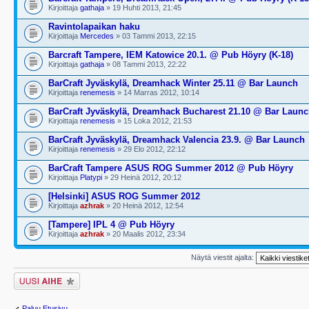
Kirjoittaja
gathaja
» 19 Huhti 2013, 21:45
Ravintolapaikan haku
Kirjoittaja
Mercedes
» 03 Tammi 2013, 22:15
Barcraft Tampere, IEM Katowice 20.1. @ Pub Höyry (K-18)
Kirjoittaja
gathaja
» 08 Tammi 2013, 22:22
BarCraft Jyväskylä, Dreamhack Winter 25.11 @ Bar Launch
Kirjoittaja
renemesis
» 14 Marras 2012, 10:14
BarCraft Jyväskylä, Dreamhack Bucharest 21.10 @ Bar Laun
Kirjoittaja
renemesis
» 15 Loka 2012, 21:53
BarCraft Jyväskylä, Dreamhack Valencia 23.9. @ Bar Launch
Kirjoittaja
renemesis
» 29 Elo 2012, 22:12
BarCraft Tampere ASUS ROG Summer 2012 @ Pub Höyry
Kirjoittaja
Platypi
» 29 Heinä 2012, 20:12
[Helsinki] ASUS ROG Summer 2012
Kirjoittaja
azhrak
» 20 Heinä 2012, 12:54
[Tampere] IPL 4 @ Pub Höyry
Kirjoittaja
azhrak
» 20 Maalis 2012, 23:34
Näytä viestit ajalta:
Lähetä uusi viesti
Paluu Etusivu