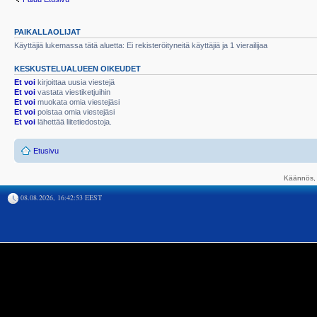
PAIKALLAOLIJAT
Käyttäjiä lukemassa tätä aluetta: Ei rekisteröityneitä käyttäjiä ja 1 vierailijaa
KESKUSTELUALUEEN OIKEUDET
Et voi
kirjoittaa uusia viestejä
Et voi
vastata viestiketjuihin
Et voi
muokata omia viestejäsi
Et voi
poistaa omia viestejäsi
Et voi
lähettää liitetiedostoja.
Etusivu
Käännös, 
08.08.2026, 16:42:53 EEST