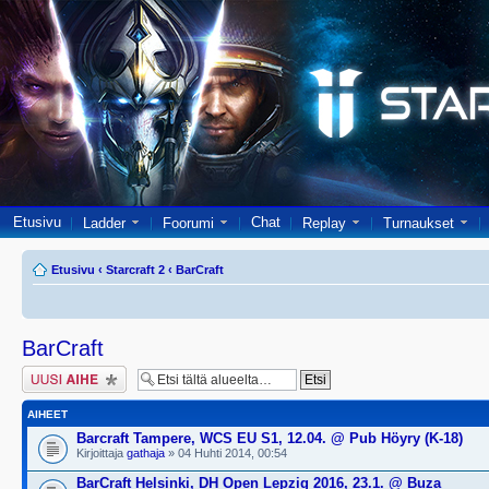
Etusivu
Chat
Ladder
Foorumi
Replay
Turnaukset
Etusivu
‹
Starcraft 2
‹
BarCraft
BarCraft
Lähetä uusi viesti
AIHEET
Barcraft Tampere, WCS EU S1, 12.04. @ Pub Höyry (K-18)
Kirjoittaja
gathaja
» 04 Huhti 2014, 00:54
BarCraft Helsinki, DH Open Lepzig 2016, 23.1. @ Buza