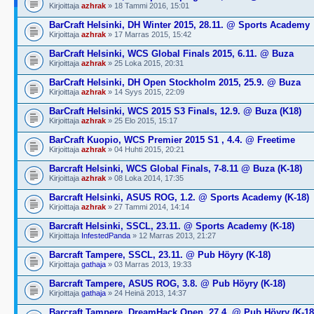
Kirjoittaja
azhrak
» 18 Tammi 2016, 15:01
BarCraft Helsinki, DH Winter 2015, 28.11. @ Sports Academy
Kirjoittaja
azhrak
» 17 Marras 2015, 15:42
BarCraft Helsinki, WCS Global Finals 2015, 6.11. @ Buza
Kirjoittaja
azhrak
» 25 Loka 2015, 20:31
BarCraft Helsinki, DH Open Stockholm 2015, 25.9. @ Buza
Kirjoittaja
azhrak
» 14 Syys 2015, 22:09
BarCraft Helsinki, WCS 2015 S3 Finals, 12.9. @ Buza (K18)
Kirjoittaja
azhrak
» 25 Elo 2015, 15:17
BarCraft Kuopio, WCS Premier 2015 S1 , 4.4. @ Freetime
Kirjoittaja
azhrak
» 04 Huhti 2015, 20:21
Barcraft Helsinki, WCS Global Finals, 7-8.11 @ Buza (K-18)
Kirjoittaja
azhrak
» 08 Loka 2014, 17:35
Barcraft Helsinki, ASUS ROG, 1.2. @ Sports Academy (K-18)
Kirjoittaja
azhrak
» 27 Tammi 2014, 14:14
Barcraft Helsinki, SSCL, 23.11. @ Sports Academy (K-18)
Kirjoittaja
InfestedPanda
» 12 Marras 2013, 21:27
Barcraft Tampere, SSCL, 23.11. @ Pub Höyry (K-18)
Kirjoittaja
gathaja
» 03 Marras 2013, 19:33
Barcraft Tampere, ASUS ROG, 3.8. @ Pub Höyry (K-18)
Kirjoittaja
gathaja
» 24 Heinä 2013, 14:37
Barcraft Tampere, DreamHack Open, 27.4. @ Pub Höyry (K-18