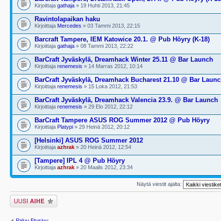
Kirjoittaja
gathaja
» 19 Huhti 2013, 21:45
Ravintolapaikan haku
Kirjoittaja
Mercedes
» 03 Tammi 2013, 22:15
Barcraft Tampere, IEM Katowice 20.1. @ Pub Höyry (K-18)
Kirjoittaja
gathaja
» 08 Tammi 2013, 22:22
BarCraft Jyväskylä, Dreamhack Winter 25.11 @ Bar Launch
Kirjoittaja
renemesis
» 14 Marras 2012, 10:14
BarCraft Jyväskylä, Dreamhack Bucharest 21.10 @ Bar Laun
Kirjoittaja
renemesis
» 15 Loka 2012, 21:53
BarCraft Jyväskylä, Dreamhack Valencia 23.9. @ Bar Launch
Kirjoittaja
renemesis
» 29 Elo 2012, 22:12
BarCraft Tampere ASUS ROG Summer 2012 @ Pub Höyry
Kirjoittaja
Platypi
» 29 Heinä 2012, 20:12
[Helsinki] ASUS ROG Summer 2012
Kirjoittaja
azhrak
» 20 Heinä 2012, 12:54
[Tampere] IPL 4 @ Pub Höyry
Kirjoittaja
azhrak
» 20 Maalis 2012, 23:34
Näytä viestit ajalta:
Lähetä uusi viesti
Paluu Etusivu