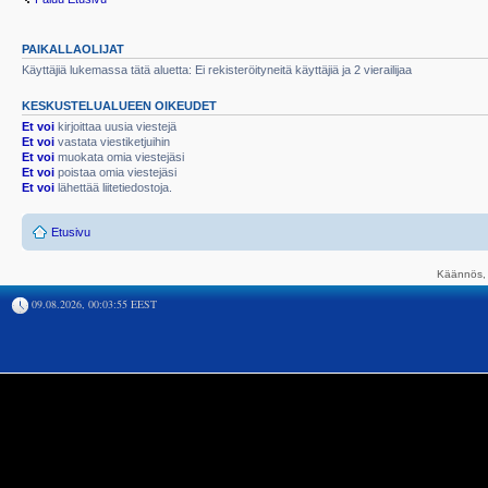
PAIKALLAOLIJAT
Käyttäjiä lukemassa tätä aluetta: Ei rekisteröityneitä käyttäjiä ja 2 vierailijaa
KESKUSTELUALUEEN OIKEUDET
Et voi
kirjoittaa uusia viestejä
Et voi
vastata viestiketjuihin
Et voi
muokata omia viestejäsi
Et voi
poistaa omia viestejäsi
Et voi
lähettää liitetiedostoja.
Etusivu
Käännös, 
09.08.2026, 00:03:55 EEST