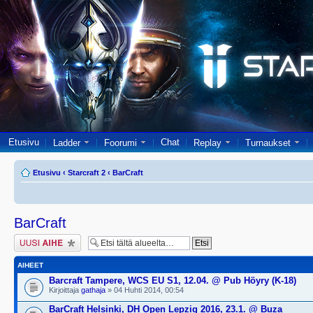
Etusivu
Chat
Ladder
Foorumi
Replay
Turnaukset
Etusivu
‹
Starcraft 2
‹
BarCraft
BarCraft
Lähetä uusi viesti
AIHEET
Barcraft Tampere, WCS EU S1, 12.04. @ Pub Höyry (K-18)
Kirjoittaja
gathaja
» 04 Huhti 2014, 00:54
BarCraft Helsinki, DH Open Lepzig 2016, 23.1. @ Buza