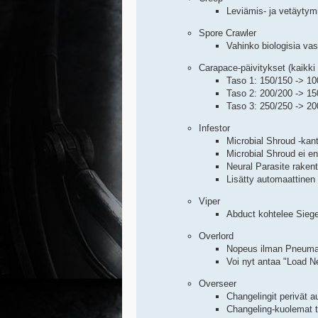
Leviämis- ja vetäytym
Spore Crawler
Vahinko biologisia vas
Carapace-päivitykset (kaikki
Taso 1: 150/150 -> 10
Taso 2: 200/200 -> 15
Taso 3: 250/250 -> 20
Infestor
Microbial Shroud -kan
Microbial Shroud ei en
Neural Parasite raken
Lisätty automaattinen
Viper
Abduct kohtelee Siege
Overlord
Nopeus ilman Pneumati
Voi nyt antaa "Load N
Overseer
Changelingit perivät 
Changeling-kuolemat ta