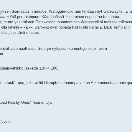
tyksen dramaattisin muutos. Warpgate-tutkimus tehdään nyt Gatewaylla, ja it
a 50/50 per rakennus. Käytännössä: tutkiminen nopeuttaa tuotantoa
eja, mutta yksittäisten Gatewaiden muuntaminen Warpgateiksi maksaa eriksee
olla lähellä – kaikki warp-init ovat nopeita kaikkialla kartalla. Dark Templarin
della jännittävä muutos.
perivät automaattisesti Sentryn nykyisen komentojonon eli esim
an.
onaisvahinko laskettu 110 -> 100.
om attack" -ase, joka pitää Disruptorin taaempana kun A-komennetaan armeija
Load Nearby Units" -komentoja.
 6 -> 4.