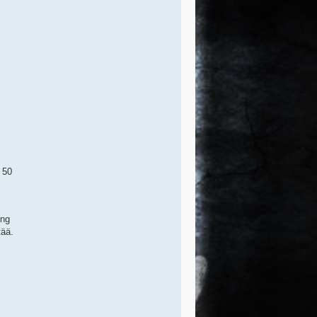
 50
ing
tää.