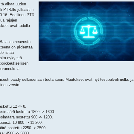
stä aikaa uuden
i PTR:lle julkaistiin
.0.16. Edellinen PTR-
lua rajujen
okset ovat todella
 Balanssineuvosto
oitteena on
pidentää
ollistaa
alta nykyistä
poikkeuksellisen
 parannuksia.
isesti päädy sellaisenaan tuotantoon. Muutokset ovat nyt testipalvelimella, ja
inen versio.
askettu 12 -> 8.
ssimäärä laskettu 1800 -> 1600.
ssimäärä nostettu 900 -> 1200.
teensä: 10 800 -> 11 200.
ärä nostettu 2250 -> 2500.
sä: 4500 -> 5000.