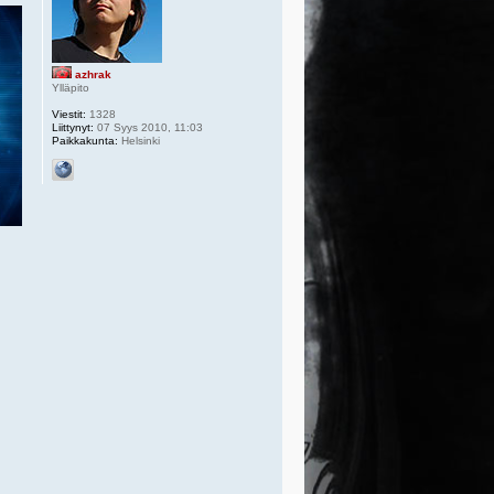
azhrak
Ylläpito
Viestit:
1328
Liittynyt:
07 Syys 2010, 11:03
Paikkakunta:
Helsinki