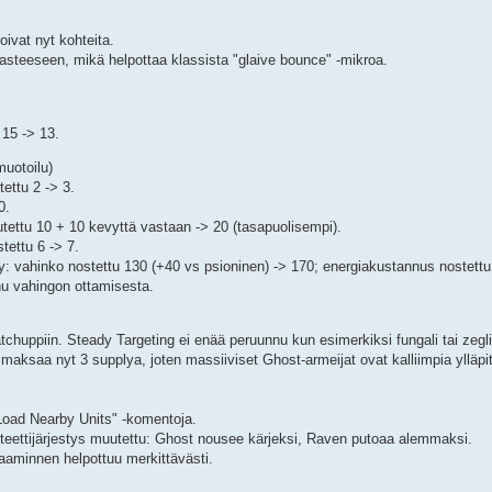
soivat nyt kohteita.
 asteeseen, mikä helpottaa klassista "glaive bounce" -mikroa.
 15 -> 13.
uotoilu)
ettu 2 -> 3.
0.
ttu 10 + 10 kevyttä vastaan -> 20 (tasapuolisempi).
ettu 6 -> 7.
y: vahinko nostettu 130 (+40 vs psioninen) -> 170; energiakustannus nostettu
nu vahingon ottamisesta.
huppiin. Steady Targeting ei enää peruunnu kun esimerkiksi fungali tai zegl
maksaa nyt 3 supplya, joten massiiviset Ghost-armeijat ovat kalliimpia ylläpi
Load Nearby Units" -komentoja.
iteettijärjestys muutettu: Ghost nousee kärjeksi, Raven putoaa alemmaksi.
aaminnen helpottuu merkittävästi.