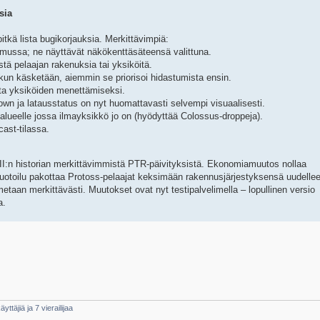
sia
tkä lista bugikorjauksia. Merkittävimpiä:
sumussa; ne näyttävät näkökenttäsäteensä valittuna.
tä pelaajan rakenuksia tai yksiköitä.
ä kun käsketään, aiemmin se priorisoi hidastumista ensin.
ta yksiköiden menettämiseksi.
down ja latausstatus on nyt huomattavasti selvempi visuaalisesti.
alueelle jossa ilmayksikkö jo on (hyödyttää Colossus-droppeja).
ast-tilassa.
 II:n historian merkittävimmistä PTR-päivityksistä. Ekonomiamuutos nollaa
uotoilu pakottaa Protoss-pelaajat keksimään rakennusjärjestyksensä uudellee
taan merkittävästi. Muutokset ovat nyt testipalvelimella – lopullinen versio
a.
yttäjiä ja 7 vierailijaa