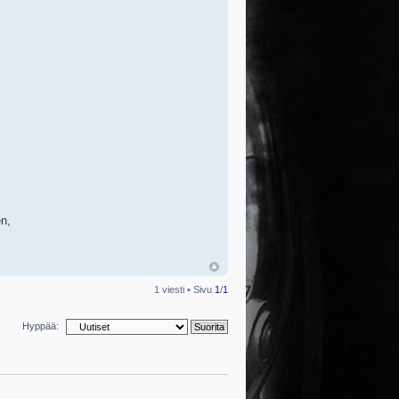
n,
1 viesti • Sivu
1
/
1
Hyppää: