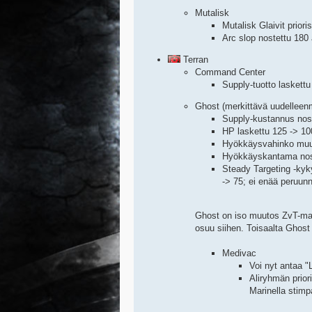
Mutalisk
Mutalisk Glaivit priori
Arc slop nostettu 180
Terran
Command Center
Supply-tuotto laskettu
Ghost (merkittävä uudelleenm
Supply-kustannus nost
HP laskettu 125 -> 10
Hyökkäysvahinko muute
Hyökkäyskantama nost
Steady Targeting -kyk
-> 75; ei enää peruun
Ghost on iso muutos ZvT-matc
osuu siihen. Toisaalta Ghost 
Medivac
Voi nyt antaa "
Aliryhmän prior
Marinella stimp