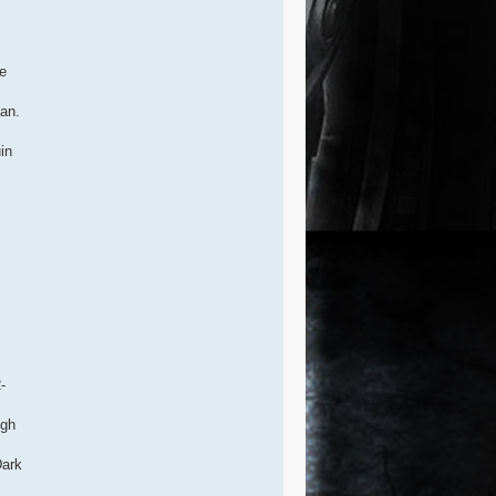
se
aan.
in
-
igh
Dark