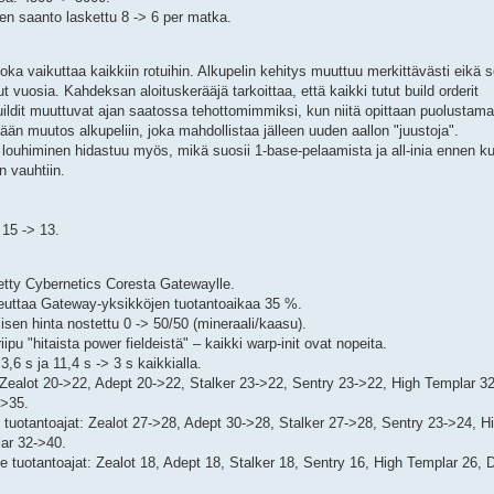
n saanto laskettu 8 -> 6 per matka.
ka vaikuttaa kaikkiin rotuihin. Alkupelin kehitys muuttuu merkittävästi eikä 
t vuosia. Kahdeksan aloituskerääjä tarkoittaa, että kaikki tutut build orderit
uildit muuttuvat ajan saatossa tehottomimmiksi, kun niitä opittaan puolustam
n muutos alkupeliin, joka mahdollistaa jälleen uuden aallon "juustoja".
louhiminen hidastuu myös, mikä suosii 1-base-pelaamista ja all-inia ennen ku
 vauhtiin.
 15 -> 13.
retty Cybernetics Coresta Gatewaylle.
euttaa Gateway-yksikköjen tuotantoaikaa 35 %.
en hinta nostettu 0 -> 50/50 (mineraali/kaasu).
iipu "hitaista power fieldeistä" – kaikki warp-init ovat nopeita.
3,6 s ja 11,4 s -> 3 s kaikkialla.
Zealot 20->22, Adept 20->22, Stalker 23->22, Sentry 23->22, High Templar 32
->35.
tuotantoajat: Zealot 27->28, Adept 30->28, Stalker 27->28, Sentry 23->24, H
ar 32->40.
 tuotantoajat: Zealot 18, Adept 18, Stalker 18, Sentry 16, High Templar 26, 