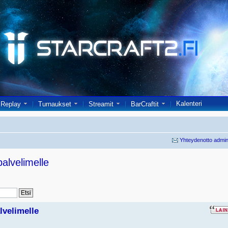
Kalenteri
Replay
Turnaukset
Streamit
BarCraftit
Yhteydenotto admin
palvelimelle
alvelimelle