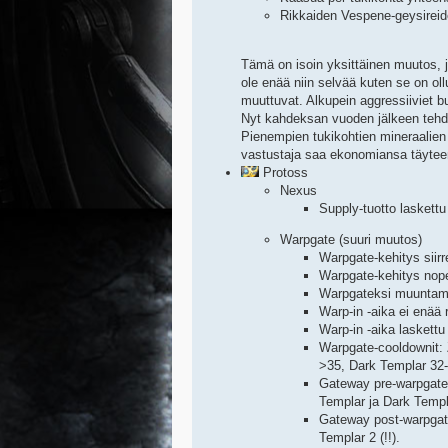
Rikkaiden Vespene-geysireide
Tämä on isoin yksittäinen muutos, jo
ole enää niin selvää kuten se on ollu
muuttuvat. Alkupein aggressiiviet b
Nyt kahdeksan vuoden jälkeen tehdää
Pienempien tukikohtien mineraalien 
vastustaja saa ekonomiansa täyteen
Protoss
Nexus
Supply-tuotto laskettu
Warpgate (suuri muutos)
Warpgate-kehitys siir
Warpgate-kehitys nop
Warpgateksi muuntamis
Warp-in -aika ei enää r
Warp-in -aika laskettu 
Warpgate-cooldownit: 
>35, Dark Templar 32
Gateway pre-warpgate 
Templar ja Dark Templ
Gateway post-warpgate
Templar 2 (!!).