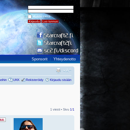
Muista minut
Sponsorit
Yhteydenotto
eihin
UKK
Rekisteröidy
Kirjaudu sisään
1 viesti • Sivu
1
/
1