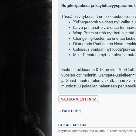
Bugikorjauksia ja käytettävyysparannuk
Tässä päivityksessä on poikkeuksellisen pi
Xel'naga-tornit voidaan nyt valita 
Larva ja munat eivät enää törmää/es
Warp Prism yrittää nyt heti piirittä
Changeling-kuolemaa ei enää laske
Disruptorin Purification Nova -cool
Colossus voidaan nyt luoda/purkaa 
Mule Repair on nyt oletuksena autoc
Kaiken kaikkiaan 5.0.16 on yksi StarCraft
vuosien optimoinnin, warpgate-uudelleenm
ja Ghost-muutos tulee vaikuttamaan ZvT-me
muodostuu pelaajien palautteen perusteell
Lähetä vastaus
Paluu Uutiset
PAIKALLAOLIJAT
Käyttäjiä lukemassa tätä aluetta: Ei rekisteröityneitä kä