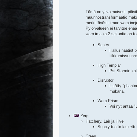
Tämä on ylivoimaisesti päivi
muunnostransformaatio maksa
merkittävästi ilman warp-in
Pylon-alueen ei tarvitse enää 
warp-in-aika 2 sekuntia on to
Sentry
Hallusinaatiot 
liikkumissuunn
High Templar
Psi Stormin kok
Disruptor
Lisätty "phant
mukana.
Warp Prism
Voi nyt antaa "
Zerg
Hatchery, Lair ja Hive
Supply-tuotto laskettu
Creep