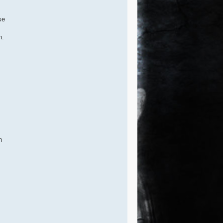
se
n.
n