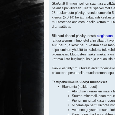
StarCraft II -moninpeli on saamassa pitkä
balanssipäivityksen. Testauspalvelimelle el
28. toukokuuta päivitys versionumerolla 5
kierros (5.0.14) herätti valtavasti keskuste
muutostensa ansiosta ja tällä kertaa muut
dramaattisia.
Blizzard tiedotti päivityksestä
blogissaan
.
jatkaa aiemmin ilmoitetulla linjallaan: tav
alkupelin ja keskipelin kestoa
sekä mahd
kilpaileminen yhdeltä tai kahdelta tukikohd
pidempään. Muutosten lisäksi mukana on 
kattava lista bugikorjauksia ja visuaalisia
Kaikki esitellyt muutokset eivät todennäkö
palautteen perusteella muodostetaan lopull
Testipalvelimelle viedyt muutokset
Ekonomia (kaikki rodut)
Aloituksen kerääjien määrä l
Suuren mineraalikasan resur
Pienen mineraalikasan resur
Mineraaleja per tukikohta yh
Vespene-geyserin resurssimä
Kaasua per tukikohta yhteen