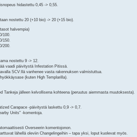
isnopeus hidastettu 0,45 -> 0,55.
taan nostettu 20 (+10 bio) -> 20 (+15 bio).
 tasot halvempia)
0/100.
0/150.
0/200.
tama nostettu 9 -> 12.
ää vaadi päivitystä Infestation Pitissä.
tavalla SCV:llä vanhenee vasta rakennuksen valmistuttua.
 hyökkäysase (kuten High Templarilla).
d Tankeja jälleen kelvollisena kohteena (peruutus aiemmasta muutoksesta).
zed Carapace -päivitystä laskettu 0,9 -> 0,7.
earby Units" -komentoja.
automaattisesti Overseerin komentojonon.
rttuvat lähellä oleviin Changelingeihin – tapa yksi, loput kuolevat myös.