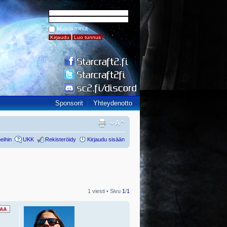
Muista minut
Sponsorit
Yhteydenotto
eihin
UKK
Rekisteröidy
Kirjaudu sisään
1 viesti • Sivu
1
/
1