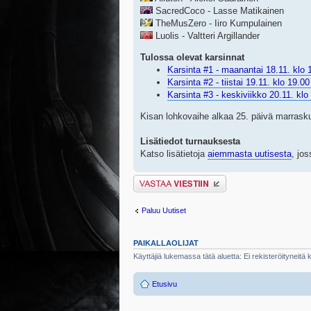
SacredCoco - Lasse Matikainen
TheMusZero - Iiro Kumpulainen
Luolis - Valtteri Argillander
Tulossa olevat karsinnat
Karsinta #1 - maanantai 18.11. klo 1
Karsinta #2 - tiistai 19.11. klo 19.00 
Karsinta #3 - keskiviikko 20.11. klo 
Kisan lohkovaihe alkaa 25. päivä marraskuut
Lisätiedot turnauksesta
Katso lisätietoja
aiemmasta uutisesta
, jos
Lähetä vastaus
Paluu Uutiset
PAIKALLAOLIJAT
Käyttäjiä lukemassa tätä aluetta: Ei rekisteröityneitä kä
Etusivu