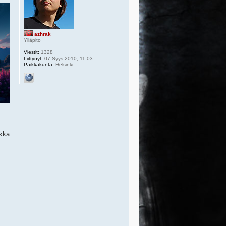
azhrak
Ylläpito
Viestit:
1328
Liittynyt:
07 Syys 2010, 11:03
Paikkakunta:
Helsinki
ikka