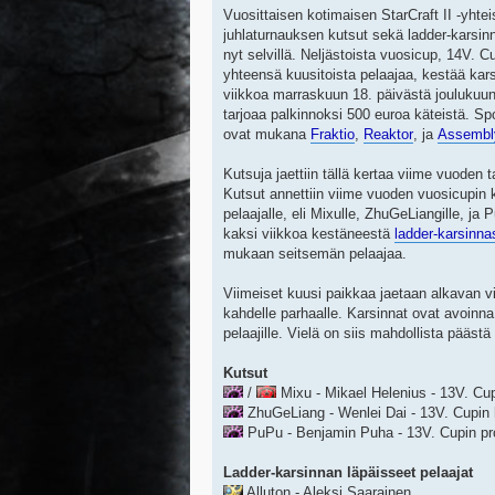
Vuosittaisen kotimaisen StarCraft II -yhte
juhlaturnauksen kutsut sekä ladder-karsin
nyt selvillä. Neljästoista vuosicup, 14V. C
yhteensä kuusitoista pelaajaa, kestää kar
viikkoa marraskuun 18. päivästä joulukuun
tarjoaa palkinnoksi 500 euroa käteistä. S
ovat mukana
Fraktio
,
Reaktor
, ja
Assembl
Kutsuja jaettiin tällä kertaa viime vuoden
Kutsut annettiin viime vuoden vuosicupin 
pelaajalle, eli Mixulle, ZhuGeLiangille, ja P
kaksi viikkoa kestäneestä
ladder-karsinna
mukaan seitsemän pelaajaa.
Viimeiset kuusi paikkaa jaetaan alkavan 
kahdelle parhaalle. Karsinnat ovat avoinna
pelaajille. Vielä on siis mahdollista pää
Kutsut
/
Mixu - Mikael Helenius - 13V. Cup
ZhuGeLiang - Wenlei Dai - 13V. Cupin 
PuPu - Benjamin Puha - 13V. Cupin pro
Ladder-karsinnan läpäisseet pelaajat
Alluton - Aleksi Saarainen