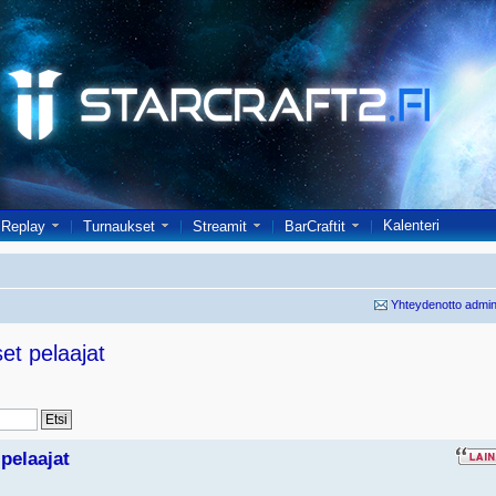
Kalenteri
Replay
Turnaukset
Streamit
BarCraftit
Yhteydenotto admin
et pelaajat
pelaajat