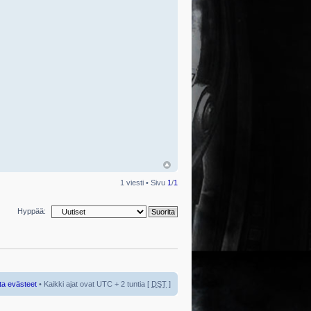
1 viesti • Sivu
1
/
1
Hyppää:
ta evästeet
• Kaikki ajat ovat UTC + 2 tuntia [
DST
]