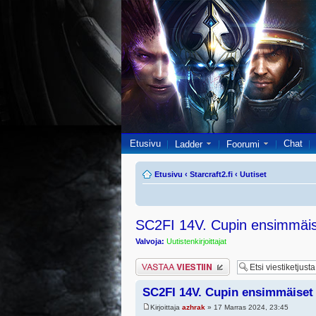
Etusivu
Chat
Ladder
Foorumi
Etusivu
‹
Starcraft2.fi
‹
Uutiset
SC2FI 14V. Cupin ensimmäis
Valvoja:
Uutistenkirjoittajat
Lähetä vastaus
SC2FI 14V. Cupin ensimmäiset 
Kirjoittaja
azhrak
» 17 Marras 2024, 23:45