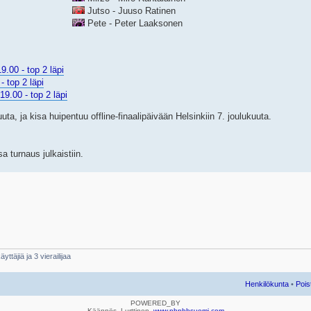
Jutso - Juuso Ratinen
Pete - Peter Laaksonen
9.00 - top 2 läpi
- top 2 läpi
19.00 - top 2 läpi
a, ja kisa huipentuu offline-finaalipäivään Helsinkiin 7. joulukuuta.
sa turnaus julkaistiin.
yttäjiä ja 3 vierailijaa
Henkilökunta
•
Pois
POWERED_BY
Käännös, Lurttinen,
www.phpbbsuomi.com