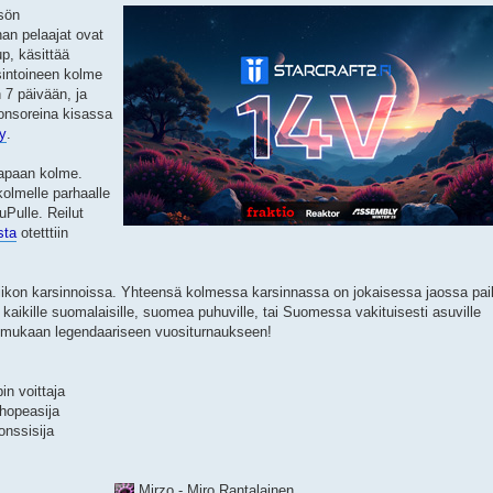
isön
nan pelaajat ovat
up, käsittää
sintoineen kolme
 7 päivään, ja
ponsoreina kisassa
y
.
 tapaan kolme.
kolmelle parhaalle
uPulle. Reilut
sta
otetttiin
viikon karsinnoissa. Yhteensä kolmessa karsinnassa on jokaisessa jaossa pa
 kaikille suomalaisille, suomea puhuville, tai Suomessa vakituisesti asuville
stä mukaan legendaariseen vuositurnaukseen!
in voittaja
hopeasija
nssisija
Mirzo - Miro Rantalainen