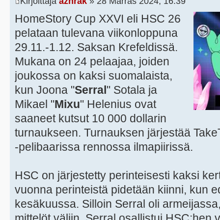
Kirjoittaja
azhrak
» 28 Marras 2024, 16:39
HomeStory Cup XXVI eli HSC 26
pelataan tulevana viikonloppuna
29.11.-1.12. Saksan Krefeldissä.
Mukana on 24 pelaajaa, joiden
joukossa on kaksi suomalaista,
kun Joona "
Serral
" Sotala ja
Mikael "
Mixu
" Helenius ovat
saaneet kutsut 10 000 dollarin
turnaukseen. Turnauksen järjestää TakeT
-pelibaarissa rennossa ilmapiirissä.
HSC on järjestetty perinteisesti kaksi k
vuonna perinteistä pidetään kiinni, kun ed
kesäkuussa. Silloin Serral oli armeijassa,
mittelöt väliin. Serral osallistui HSC:hen