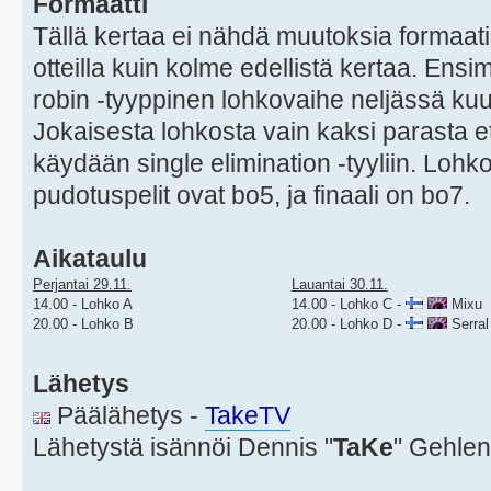
Formaatti
Tällä kertaa ei nähdä muutoksia formaat
otteilla kuin kolme edellistä kertaa. En
robin -tyyppinen lohkovaihe neljässä ku
Jokaisesta lohkosta vain kaksi parasta e
käydään single elimination -tyyliin. Lohk
pudotuspelit ovat bo5, ja finaali on bo7.
Aikataulu
Perjantai 29.11.
Lauantai 30.11.
14.00 - Lohko A
14.00 - Lohko C -
Mixu
20.00 - Lohko B
20.00 - Lohko D -
Serral
Lähetys
Päälähetys -
TakeTV
Lähetystä isännöi Dennis "
TaKe
" Gehlen