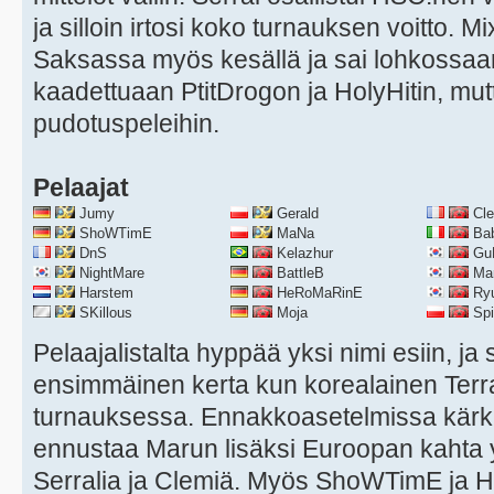
ja silloin irtosi koko turnauksen voitto.
Saksassa myös kesällä ja sai lohkossa
kaadettuaan PtitDrogon ja HolyHitin, mut
pudotuspeleihin.
Pelaajat
Jumy
Gerald
Cl
ShoWTimE
MaNa
Bab
DnS
Kelazhur
Gu
NightMare
BattleB
Ma
Harstem
HeRoMaRinE
Ry
SKillous
Moja
Spir
Pelaajalistalta hyppää yksi nimi esiin, j
ensimmäinen kerta kun korealainen Ter
turnauksessa. Ennakkoasetelmissa kärki
ennustaa Marun lisäksi Euroopan kahta yl
Serralia ja Clemiä. Myös ShoWTimE ja