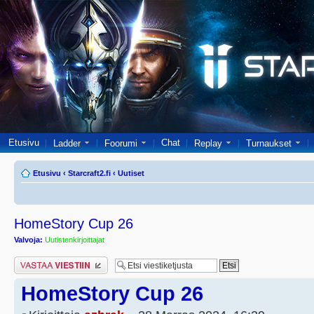
Etusivu
Chat
Ladder
Foorumi
Replay
Turnaukset
Etusivu
‹
Starcraft2.fi
‹
Uutiset
HomeStory Cup 26
Valvoja:
Uutistenkirjoittajat
Lähetä vastaus
HomeStory Cup 26