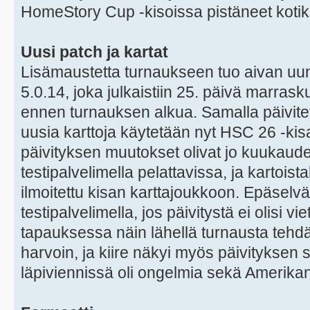
HomeStory Cup -kisoissa pistäneet kotik
Uusi patch ja kartat
Lisämaustetta turnaukseen tuo aivan uun
5.0.14, joka julkaistiin 25. päivä marrask
ennen turnauksen alkua. Samalla päivitett
uusia karttoja käytetään nyt HSC 26 -kis
päivityksen muutokset olivat jo kuukauden
testipalvelimella pelattavissa, ja kartois
ilmoitettu kisan karttajoukkoon. Epäselvä
testipalvelimella, jos päivitystä ei olisi v
tapauksessa näin lähellä turnausta tehdä
harvoin, ja kiire näkyi myös päivityksen 
läpiviennissä oli ongelmia sekä Amerikan