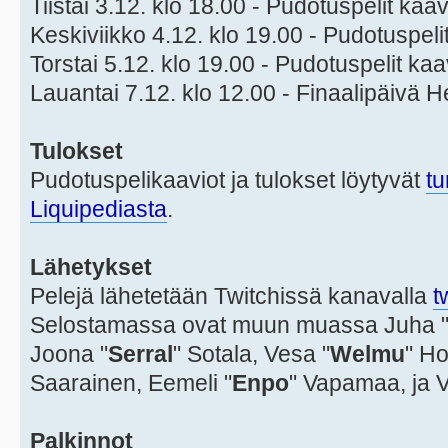
Tiistai 3.12. klo 18.00 - Pudotuspelit kaa
Keskiviikko 4.12. klo 19.00 - Pudotuspeli
Torstai 5.12. klo 19.00 - Pudotuspelit ka
Lauantai 7.12. klo 12.00 - Finaalipäivä 
Tulokset
Pudotuspelikaaviot ja tulokset löytyvät
tu
Liquipediasta
.
Lähetykset
Pelejä lähetetään Twitchissä kanavalla
t
Selostamassa ovat muun muassa Juha 
Joona "
Serral
" Sotala, Vesa "
Welmu
" Ho
Saarainen, Eemeli "
Enpo
" Vapamaa, ja Va
Palkinnot