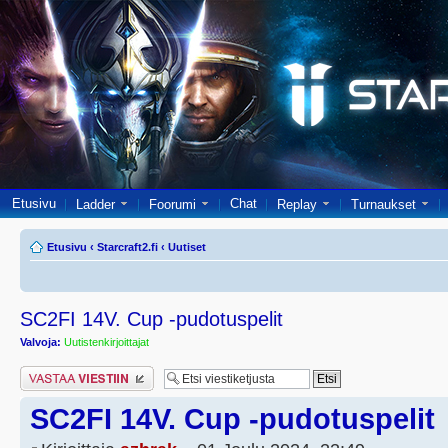
Etusivu
Chat
Ladder
Foorumi
Replay
Turnaukset
Etusivu
‹
Starcraft2.fi
‹
Uutiset
SC2FI 14V. Cup -pudotuspelit
Valvoja:
Uutistenkirjoittajat
Lähetä vastaus
SC2FI 14V. Cup -pudotuspelit