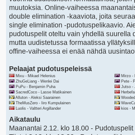
muutoksia. Online-vaiheessa maanantaist
double elimination -kaaviota, joita seuraa
single elimination -pudotuspelikaavio. A
pudotuspelit oteltu vain yhdellä suurella 
mutta uudistetussa formaatissa yllätyksil
offine-vaiheessa ei enää nähdä uusintaot
Pelaajat pudotuspeleissä
Mixu - Mikael Helenius
Mirzo - 
ZhuGeLiang - Wenlei Dai
Pete - 
PuPu - Benjamin Puha
Jutso - 
SacredCoco - Lasse Matikainen
Herbefa
Alluton - Aleksi Saarainen
WoodedM
TheMusZero - Iiro Kumpulainen
WaveCapt
Luolis - Valtteri Argillander
kios - M
Aikataulu
Maanantai 2.12. klo 18.00 - Pudotuspelit