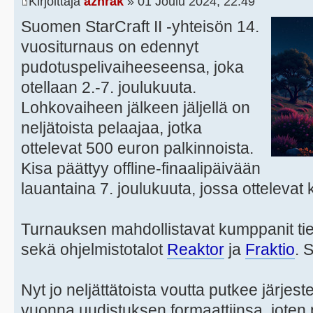
Kirjoittaja
azhrak
» 01 Joulu 2024, 22:49
Suomen StarCraft II -yhteisön 14.
vuositurnaus on edennyt
pudotuspelivaiheeseensa, joka
otellaan 2.-7. joulukuuta.
Lohkovaiheen jälkeen jäljellä on
neljätoista pelaajaa, jotka
ottelevat 500 euron palkinnoista.
Kisa päättyy offline-finaalipäivään
lauantaina 7. joulukuuta, jossa otteleva
Turnauksen mahdollistavat kumppanit tie
sekä ohjelmistotalot
Reaktor
ja
Fraktio
. 
Nyt jo neljättätoista voutta putkee järjes
vuonna uudistuksen formaattiinsa, jote