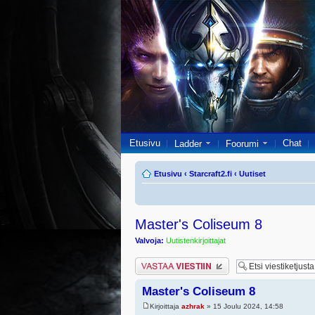
Etusivu
Chat
Ladder
Foorumi
Etusivu
‹
Starcraft2.fi
‹
Uutiset
Master's Coliseum 8
Valvoja:
Uutistenkirjoittajat
Lähetä vastaus
Master's Coliseum 8
Kirjoittaja
azhrak
» 15 Joulu 2024, 14:58