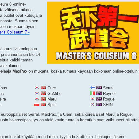
seum 8 -online-
ta välisenä aikana.
ta puolet ovat kutsuja ja
sinnasta. Suomalainen
kseen mukaan täysin
r's Coliseum 7 -
ä kuusi viikonloppua.
 ja sunnuntaisin klo 14
eltua kaikki tämän
anskalainen,
pelaaja
MaxPax
on mukana, koska turnaus käydään kokonaan online-otteluin.
lous
Cure
Serral
ea
GuMiho
Reynor
eira
Maru
Rogue
m
Spirit
SHIN
eurooppalaiset Serral, MaxPax, ja Clem, sekä korealaiset Maru ja Rogue.
sin balanssipäivitys on vielä kovin tuore ja kartatkin ovat vaihtuneet hiljattai
ajan lohkot käydään round robin -tyyliin bo3-otteluin. Lohkojen jälkeen