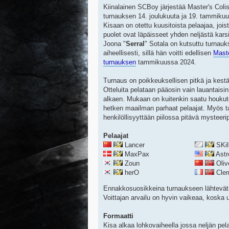
Kiinalainen SCBoy järjestää Master's Coli
turnauksen 14. joulukuuta ja 19. tammikuu
Kisaan on otettu kuusitoista pelaajaa, jois
puolet ovat läpäisseet yhden neljästä kar
Joona "
Serral
" Sotala on kutsuttu turnau
aiheellisesti, sillä hän voitti edellisen
Maste
turnauksen
tammikuussa 2024.
Turnaus on poikkeuksellisen pitkä ja kestä
Otteluita pelataan pääosin vain lauantaisin
alkaen. Mukaan on kuitenkin saatu houkut
hetken maailman parhaat pelaajat. Myös t
henkilöllisyyttään piilossa pitävä mysteeri
Pelaajat
Lancer
SKil
MaxPax
Astr
Zoun
Oliv
herO
Cle
Ennakkosuosikkeina turnaukseen lähtevät 
Voittajan arvailu on hyvin vaikeaa, koska uu
Formaatti
Kisa alkaa lohkovaiheella jossa neljän pela