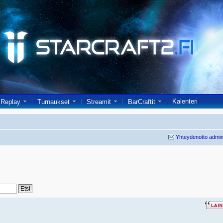
Kalenteri
Replay
Turnaukset
Streamit
BarCraftit
Yhteydenotto admin