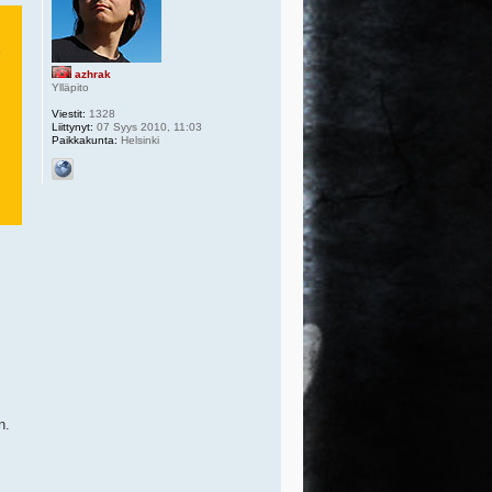
azhrak
Ylläpito
Viestit:
1328
Liittynyt:
07 Syys 2010, 11:03
Paikkakunta:
Helsinki
n.