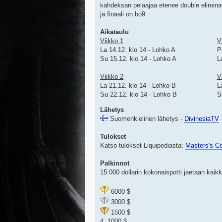
kahdeksan pelaajaa etenee double eliminatio
ja finaali on bo9.
Aikataulu
Viikko 1
V
La 14.12. klo 14 - Lohko A
P
Su 15.12. klo 14 - Lohko A
L
Viikko 2
V
La 21.12. klo 14 - Lohko B
L
Su 22.12. klo 14 - Lohko B
S
Lähetys
Suomenkielinen lähetys -
DivinesiaTV
Tulokset
Katso tulokset Liquipediasta:
Masters's C
Palkinnot
15 000 dollarin kokonaispotti jaetaan kaik
6000 $
3000 $
1500 $
4. 1000 $