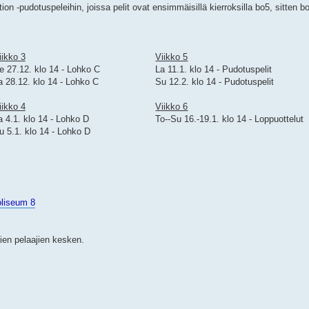
n -pudotuspeleihin, joissa pelit ovat ensimmäisillä kierroksilla bo5, sitten b
iikko 3
Viikko 5
e 27.12. klo 14 - Lohko C
La 11.1. klo 14 - Pudotuspelit
a 28.12. klo 14 - Lohko C
Su 12.2. klo 14 - Pudotuspelit
iikko 4
Viikko 6
a 4.1. klo 14 - Lohko D
To--Su 16.-19.1. klo 14 - Loppuottelut
u 5.1. klo 14 - Lohko D
oliseum 8
kien pelaajien kesken.