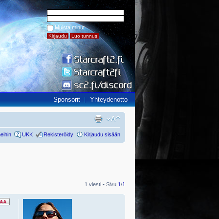
Muista minut
Sponsorit
Yhteydenotto
eihin
UKK
Rekisteröidy
Kirjaudu sisään
1 viesti • Sivu
1
/
1