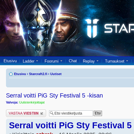
Etusivu
Chat
Ladder
Foorumi
Replay
Turnaukset
Etusivu
‹
Starcraft2.fi
‹
Uutiset
Serral voitti PiG Sty Festival 5 -kisan
Valvoja:
Uutistenkirjoittajat
Lähetä vastaus
Serral voitti PiG Sty Festival 5