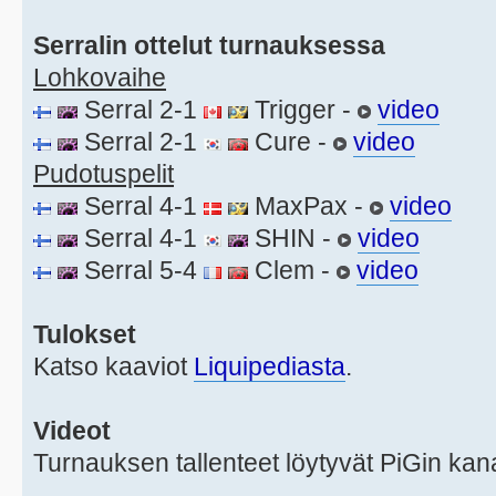
Serralin ottelut turnauksessa
Lohkovaihe
Serral 2-1
Trigger -
video
Serral 2-1
Cure -
video
Pudotuspelit
Serral 4-1
MaxPax -
video
Serral 4-1
SHIN -
video
Serral 5-4
Clem -
video
Tulokset
Katso kaaviot
Liquipediasta
.
Videot
Turnauksen tallenteet löytyvät PiGin ka