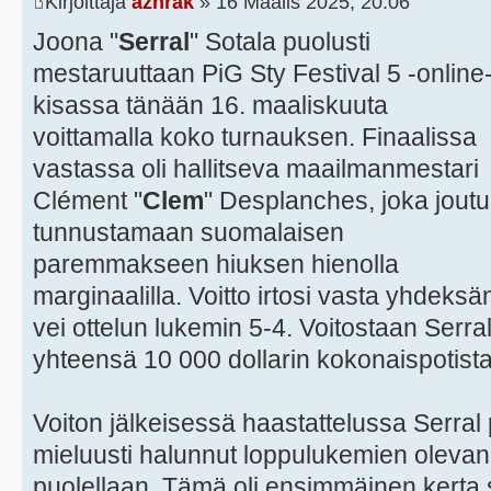
Kirjoittaja
azhrak
» 16 Maalis 2025, 20:06
Joona "
Serral
" Sotala puolusti
mestaruuttaan PiG Sty Festival 5 -online
kisassa tänään 16. maaliskuuta
voittamalla koko turnauksen. Finaalissa
vastassa oli hallitseva maailmanmestari
Clément "
Clem
" Desplanches, joka joutu
tunnustamaan suomalaisen
paremmakseen hiuksen hienolla
marginaalilla. Voitto irtosi vasta yhdeks
vei ottelun lukemin 5-4. Voitostaan Serral
yhteensä 10 000 dollarin kokonaispotista
Voiton jälkeisessä haastattelussa Serral pa
mieluusti halunnut loppulukemien olev
puolellaan. Tämä oli ensimmäinen kerta 