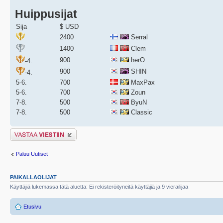
Huippusijat
Sija
$ USD
2400
Serral
1400
Clem
900
herO
-4.
900
SHIN
-4.
5-6.
700
MaxPax
5-6.
700
Zoun
7-8.
500
ByuN
7-8.
500
Classic
Lähetä vastaus
Paluu Uutiset
PAIKALLAOLIJAT
Käyttäjiä lukemassa tätä aluetta: Ei rekisteröityneitä käyttäjiä ja 9 vierailijaa
Etusivu