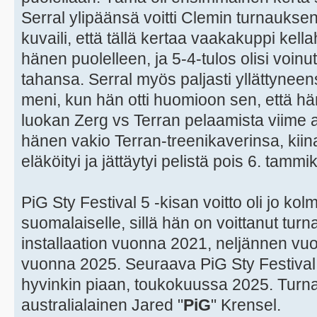
Serral ylipäänsä voitti Clemin turnauksen
kuvaili, että tällä kertaa vaakakuppi kella
hänen puolelleen, ja 5-4-tulos olisi voi
tahansa. Serral myös paljasti yllättyneens
meni, kun hän otti huomioon sen, että hän
luokan Zerg vs Terran pelaamista viime a
hänen vakio Terran-treenikaverinsa, kiina
eläköityi ja jättäytyi pelistä pois 6. tammi
PiG Sty Festival 5 -kisan voitto oli jo kol
suomalaiselle, sillä hän on voittanut tu
installaation vuonna 2021, neljännen vu
vuonna 2025. Seuraava PiG Sty Festival 
hyvinkin piaan, toukokuussa 2025. Turna
australialainen Jared "
PiG
" Krensel.