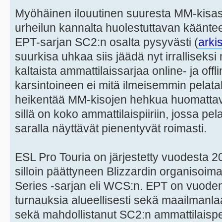
Myöhäinen ilouutinen suuresta MM-kisast
urheilun kannalta huolestuttavan käänte
EPT-sarjan SC2:n osalta pysyvästi (
arki
suurkisa uhkaa siis jäädä nyt irralliseksi
kaltaista ammattilaissarjaa online- ja offl
karsintoineen ei mitä ilmeisemmin pelat
heikentää MM-kisojen hehkua huomattava
sillä on koko ammattilaispiiriin, jossa pe
saralla näyttävät pienentyvät roimasti.
ESL Pro Touria on järjestetty vuodesta 2
silloin päättyneen Blizzardin organiso
Series -sarjan eli WCS:n. EPT on vuoden
turnauksia alueellisesti sekä maailmanlaaj
sekä mahdollistanut SC2:n ammattilaispe