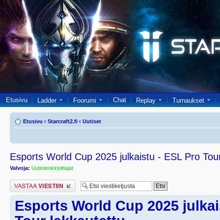
Etusivu
Chat
Ladder
Foorumi
Replay
Turnaukset
Etusivu
‹
Starcraft2.fi
‹
Uutiset
Esports World Cup 2025 julkaistu - ESL Pro Tour
Valvoja:
Uutistenkirjoittajat
Lähetä vastaus
Esports World Cup 2025 julkai