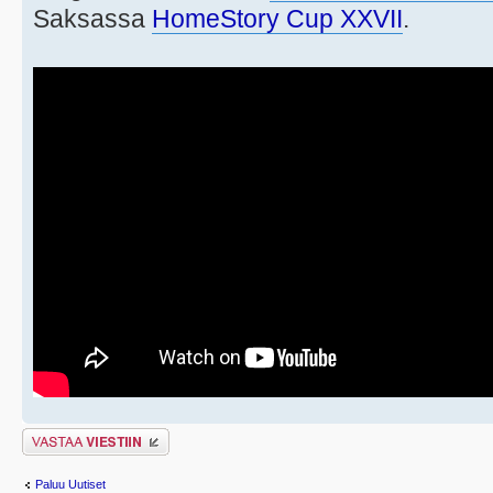
Saksassa
HomeStory Cup XXVII
.
Lähetä vastaus
Paluu Uutiset