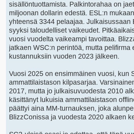
sisällöntuottamista. Palkintorahaa on jae
miljoonan dollarin edestä. ESL:n mukaan 
yhteensä 3344 pelaajaa. Julkaisussaan 
syyksi taloudelliset vaikeudet. Pitkäaikais
vuosi vuodelta vaikeampi tavoittaa. Blizz
jatkaen WSC:n perintöä, mutta pelifirma e
kustannuksiin vuoden 2023 jälkeen.
Vuosi 2025 on ensimmäinen vuosi, kun Star
ammattilaistason kilpasarjaa. Varsinaine
2017, mutta jo julkaisuvuodesta 2010 al
käsittänyt lukuisia ammattilaistason offli
päättyi aina MM-turnauksen, joka alunper
BlizzConissa ja vuodesta 2020 alkaen k