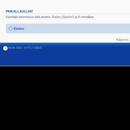
PAIKALLAOLIJAT
Käyttäjiä lukemassa tätä aluetta:
Baidu [Spider]
ja 8 vierailijaa
Etusivu
Käännös, 
08.08.2026, 14:57:23 EEST