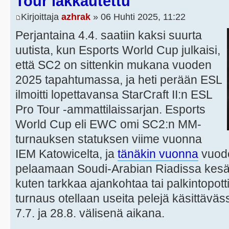
Tour lakkautettu
Kirjoittaja
azhrak
» 06 Huhti 2025, 11:22
Perjantaina 4.4. saatiin kaksi suurta
uutista, kun Esports World Cup julkaisi,
että SC2 on sittenkin mukana vuoden
2025 tapahtumassa, ja heti perään ESL
ilmoitti lopettavansa StarCraft II:n ESL
Pro Tour -ammattilaissarjan. Esports
World Cup eli EWC omi SC2:n MM-
turnauksen statuksen viime vuonna
IEM Katowicelta, ja
tänäkin vuonna
vuode
pelaamaan Soudi-Arabian Riadissa kesäl
kuten tarkkaa ajankohtaa tai palkintopotti
turnaus otellaan useita pelejä käsittäv
7.7. ja 28.8. välisenä aikana.