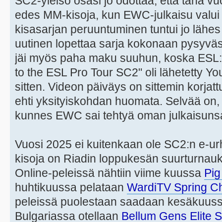
SC2-yleisö osasi jo odottaa, että tänä v
edes MM-kisoja, kun EWC-julkaisu valu
kisasarjan peruuntuminen tuntui jo lähes
uutinen lopettaa sarja kokonaan pysyvästi 
jäi myös paha maku suuhun, koska ESL:n
to the ESL Pro Tour SC2" oli lähetetty 
sitten. Videon päiväys on sittemin korjat
ehti yksityiskohdan huomata. Selvää on, et
kunnes EWC sai tehtyä oman julkaisuns
Vuosi 2025 ei kuitenkaan ole SC2:n e-ur
kisoja on Riadin loppukesän suurturnaukse
Online-peleissä nähtiin viime kuussa
Pig
huhtikuussa pelataan
WardiTV Spring C
peleissä puolestaan saadaan kesäkuussa
Bulgariassa otellaan
Bellum Gens Elite 