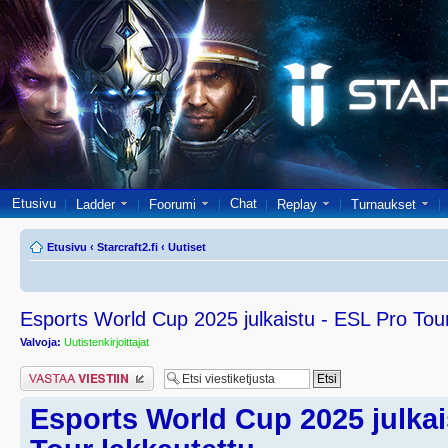
Etusivu
Chat
Ladder
Foorumi
Replay
Turnaukset
Etusivu
‹
Starcraft2.fi
‹
Uutiset
Esports World Cup 2025 julkaistu - ESL Pro Tour
Valvoja:
Uutistenkirjoittajat
Lähetä vastaus
Esports World Cup 2025 julkai