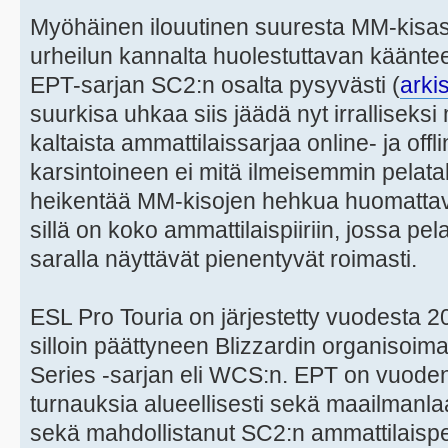
Myöhäinen ilouutinen suuresta MM-kisast
urheilun kannalta huolestuttavan käänte
EPT-sarjan SC2:n osalta pysyvästi (
arki
suurkisa uhkaa siis jäädä nyt irralliseksi
kaltaista ammattilaissarjaa online- ja offl
karsintoineen ei mitä ilmeisemmin pelat
heikentää MM-kisojen hehkua huomattava
sillä on koko ammattilaispiiriin, jossa pe
saralla näyttävät pienentyvät roimasti.
ESL Pro Touria on järjestetty vuodesta 2
silloin päättyneen Blizzardin organiso
Series -sarjan eli WCS:n. EPT on vuoden
turnauksia alueellisesti sekä maailmanlaaj
sekä mahdollistanut SC2:n ammattilaispe