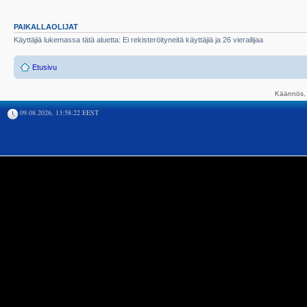
PAIKALLAOLIJAT
Käyttäjiä lukemassa tätä aluetta: Ei rekisteröityneitä käyttäjiä ja 26 vierailijaa
Etusivu
Käännös, 
09.08.2026, 13:58:22 EEST