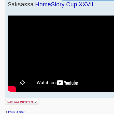
Saksassa
HomeStory Cup XXVII
.
Lähetä vastaus
Paluu Uutiset