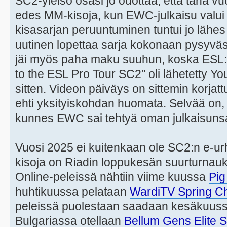
SC2-yleisö osasi jo odottaa, että tänä v
edes MM-kisoja, kun EWC-julkaisu valu
kisasarjan peruuntuminen tuntui jo lähes
uutinen lopettaa sarja kokonaan pysyvästi 
jäi myös paha maku suuhun, koska ESL:n
to the ESL Pro Tour SC2" oli lähetetty 
sitten. Videon päiväys on sittemin korjat
ehti yksityiskohdan huomata. Selvää on, et
kunnes EWC sai tehtyä oman julkaisuns
Vuosi 2025 ei kuitenkaan ole SC2:n e-ur
kisoja on Riadin loppukesän suurturnaukse
Online-peleissä nähtiin viime kuussa
Pig
huhtikuussa pelataan
WardiTV Spring C
peleissä puolestaan saadaan kesäkuussa
Bulgariassa otellaan
Bellum Gens Elite 