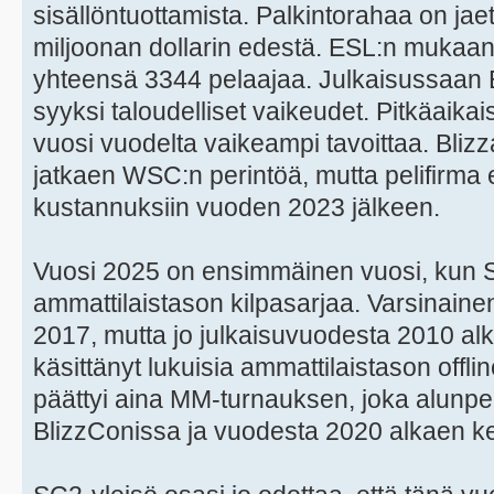
sisällöntuottamista. Palkintorahaa on jae
miljoonan dollarin edestä. ESL:n mukaan 
yhteensä 3344 pelaajaa. Julkaisussaan 
syyksi taloudelliset vaikeudet. Pitkäaikais
vuosi vuodelta vaikeampi tavoittaa. Blizz
jatkaen WSC:n perintöä, mutta pelifirma e
kustannuksiin vuoden 2023 jälkeen.
Vuosi 2025 on ensimmäinen vuosi, kun Star
ammattilaistason kilpasarjaa. Varsinaine
2017, mutta jo julkaisuvuodesta 2010 al
käsittänyt lukuisia ammattilaistason offli
päättyi aina MM-turnauksen, joka alunper
BlizzConissa ja vuodesta 2020 alkaen k