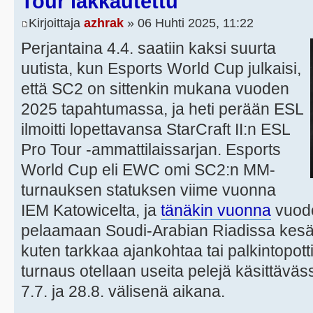
Tour lakkautettu
Kirjoittaja
azhrak
» 06 Huhti 2025, 11:22
Perjantaina 4.4. saatiin kaksi suurta
uutista, kun Esports World Cup julkaisi,
että SC2 on sittenkin mukana vuoden
2025 tapahtumassa, ja heti perään ESL
ilmoitti lopettavansa StarCraft II:n ESL
Pro Tour -ammattilaissarjan. Esports
World Cup eli EWC omi SC2:n MM-
turnauksen statuksen viime vuonna
IEM Katowicelta, ja
tänäkin vuonna
vuode
pelaamaan Soudi-Arabian Riadissa kesäl
kuten tarkkaa ajankohtaa tai palkintopotti
turnaus otellaan useita pelejä käsittäv
7.7. ja 28.8. välisenä aikana.