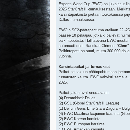
Esports World Cup (EWC) on julkaissut lis
2025 StarCraft II -turnauksestaan. Merkittäv
karsintapaikoista jaetaan toukokuussa jä
Dallas -turnauksessa.
EWC:n SC2-päätapahtuma otellaan 22.-25
pääsee 18 pelaajaa, jotka kilpailevat huim
palkintopotista. Hallitsevana EWC-mestar
automaattisesti Ranskan Clément "
Clem
"
Palkintopotti on suuri, mutta 300 000 dolla
vuonna.
Karsintapaikat ja -turnaukset
Paikat heinäkuun päätapahtumaan jaetaan
turnausten kautta. EWC vahvisti samalla,
2025.
Paikat jakautuvat seuraavasti:
(4) DreamHack Dallas
(2) GSL (Global StarCraft II League)
(1) Bellum Gens Elite Stara Zagora -- Bulga
(4) EWC Maailmanlaajuinen karsinta (Globa
(2) EWC Korean karsinta
(2) EWC Euroopan karsinta
(1) EWC Amerikan karsinta