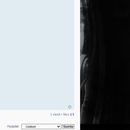
1 viesti • Sivu
1
/
1
Hyppää: