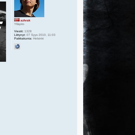
azhrak
Ylläpito
Viestit:
1328
Liittynyt:
07 Syys 2010, 11:03
Paikkakunta:
Helsinki