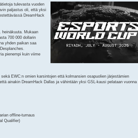
ätietoja tulevasta vuoden
in paljastus oli, että yksi
rjestettävässä DreamHack
. heinäkuuta. Mukaan
asta 700 000 dollarin
ina yhden paikan saa
 Desplanches.
ria pienempi kuin viime
 sekä EWC:n omien karsintojen että kolmansien osapuolien järjestämien
 että ainakin DreamHack Dallas ja vähintään yksi GSL-kausi pelataan vuonna
rian offline-turnaus
l Qualifier)