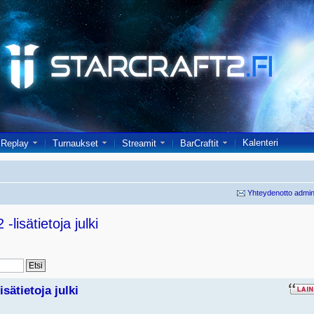
Kalenteri
Replay
Turnaukset
Streamit
BarCraftit
Yhteydenotto admin
isätietoja julki
sätietoja julki