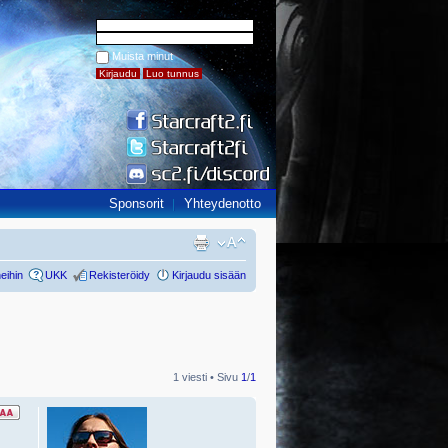
Muista minut
Sponsorit
Yhteydenotto
eihin
UKK
Rekisteröidy
Kirjaudu sisään
1 viesti • Sivu
1
/
1