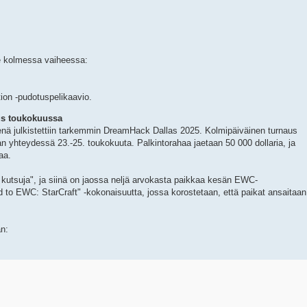
e kolmessa vaiheessa:
ion -pudotuspelikaavio.
us toukokuussa
enä julkistettiin tarkemmin DreamHack Dallas 2025. Kolmipäiväinen turnaus
 yhteydessä 23.-25. toukokuuta. Palkintorahaa jaetaan 50 000 dollaria, ja
aa.
i kutsuja", ja siinä on jaossa neljä arvokasta paikkaa kesän EWC-
o EWC: StarCraft" -kokonaisuutta, jossa korostetaan, että paikat ansaitaan
an: