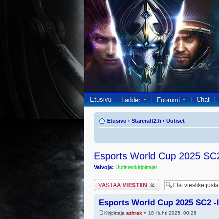
Etusivu
Chat
Ladder
Foorumi
Etusivu
‹
Starcraft2.fi
‹
Uutiset
Esports World Cup 2025 SC2 -l
Valvoja:
Uutistenkirjoittajat
Lähetä vastaus
Esports World Cup 2025 SC2 -li
Kirjoittaja
azhrak
» 18 Huhti 2025, 00:26