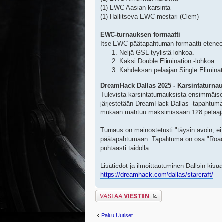
(1) EWC Aasian karsinta
(1) Hallitseva EWC-mestari (Clem)
EWC-turnauksen formaatti
Itse EWC-päätapahtuman formaatti etene
Neljä GSL-tyylistä lohkoa.
Kaksi Double Elimination -lohkoa.
Kahdeksan pelaajan Single Eliminat
DreamHack Dallas 2025 - Karsintaturna
Tulevista karsintaturnauksista ensimmäis
järjestetään DreamHack Dallas -tapahtuman
mukaan mahtuu maksimissaan 128 pelaaj
Turnaus on mainostetusti "täysin avoin, e
päätapahtumaan. Tapahtuma on osa "Road t
puhtaasti taidolla.
Lisätiedot ja ilmoittautuminen Dallsin kisa
https://dreamhack.com/dallas/starcraft/
Lähetä vastaus
Paluu Uutiset