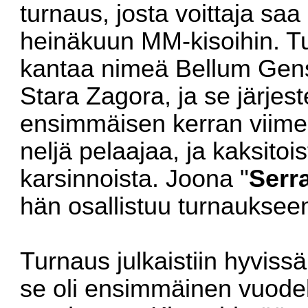
turnaus, josta voittaja saa
heinäkuun MM-kisoihin. T
kantaa nimeä Bellum Gens
Stara Zagora, ja se järjeste
ensimmäisen kerran viime
neljä pelaajaa, ja kaksito
karsinnoista. Joona "
Serra
hän osallistuu turnauksee
Turnaus julkaistiin hyviss
se oli ensimmäinen vuodel