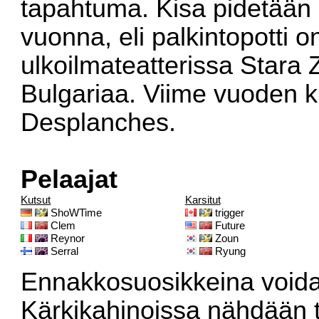
tapahtuma. Kisa pidetään
vuonna, eli palkintopotti 
ulkoilmateatterissa Stara
Bulgariaa.
Viime vuoden k
Desplanches.
Pelaajat
Kutsut
Karsitut
ShoWTime
trigger
Clem
Future
Reynor
Zoun
Serral
Ryung
Ennakkosuosikkeina voidaa
Kärkikahinoissa nähdään 