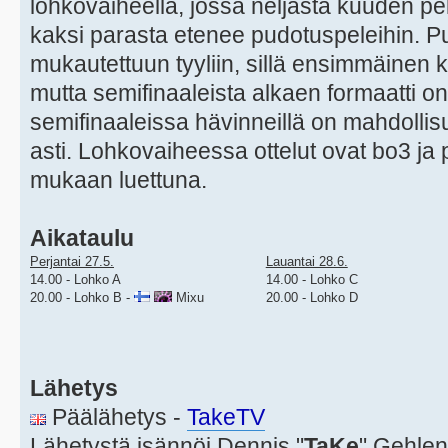
lohkovaiheella, jossa neljästä kuuden pe
kaksi parasta etenee pudotuspeleihin. Pu
mukautettuun tyyliin, sillä ensimmäinen k
mutta semifinaaleista alkaen formaatti on
semifinaaleissa hävinneillä on mahdollisu
asti. Lohkovaiheessa ottelut ovat bo3 ja 
mukaan luettuna.
Aikataulu
Perjantai 27.5.
Lauantai 28.6.
14.00 - Lohko A
14.00 - Lohko C
20.00 - Lohko B -
Mixu
20.00 - Lohko D
Lähetys
Päälähetys -
TakeTV
Lähetystä isännöi Dennis "
TaKe
" Gehlen