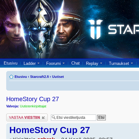
Etusivu
Chat
Ladder
Foorumi
Replay
Turnaukset
Etusivu
‹
Starcraft2.fi
‹
Uutiset
HomeStory Cup 27
Valvoja:
Uutistenkirjoittajat
Lähetä vastaus
HomeStory Cup 27