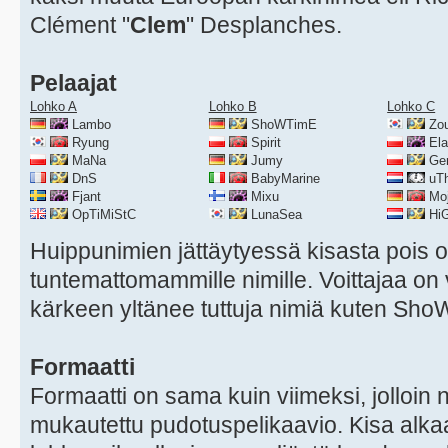
Clément "
Clem
" Desplanches.
Pelaajat
Lohko A
Lohko B
Lohko C
Lambo
ShoWTimE
Zo
Ryung
Spirit
Ela
MaNa
Jumy
Ger
DnS
BabyMarine
uTh
Fjant
Mixu
Mo
OpTiMiStC
LunaSea
Hi
Huippunimien jättäytyessä kisasta pois 
tuntemattomammille nimille. Voittajaa on 
kärkeen yltänee tuttuja nimiä kuten Sh
Formaatti
Formaatti on sama kuin viimeksi, jolloin 
mukautettu pudotuspelikaavio. Kisa alkaa