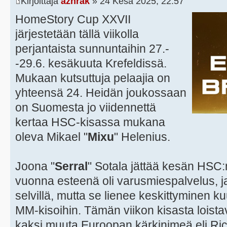
Kirjoittaja
azhrak
» 24 Kesä 2025, 22:57
HomeStory Cup XXVII
järjestetään tällä viikolla
perjantaista sunnuntaihin 27.-
-29.6. kesäkuuta Krefeldissä.
Mukaan kutsuttuja pelaajia on
yhteensä 24. Heidän joukossaan
on Suomesta jo viidennettä
kertaa HSC-kisassa mukana
oleva Mikael "
Mixu
" Helenius.
Joona "
Serral
" Sotala jättää kesän HSC:
vuonna esteenä oli varusmiespalvelus, ja 
selvillä, mutta se lienee keskittyminen k
MM-kisoihin. Tämän viikon kisasta loist
kaksi muuta Euroopan kärkinimeä eli Ric