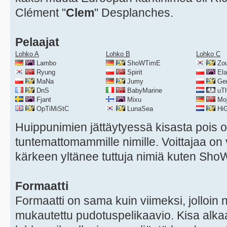
Clément "
Clem
" Desplanches.
Pelaajat
Lohko A
Lohko B
Lohko C
Lambo
ShoWTimE
Zo
Ryung
Spirit
Ela
MaNa
Jumy
Ger
DnS
BabyMarine
uTh
Fjant
Mixu
Mo
OpTiMiStC
LunaSea
Hi
Huippunimien jättäytyessä kisasta pois 
tuntemattomammille nimille. Voittajaa on 
kärkeen yltänee tuttuja nimiä kuten Sh
Formaatti
Formaatti on sama kuin viimeksi, jolloin 
mukautettu pudotuspelikaavio. Kisa alkaa