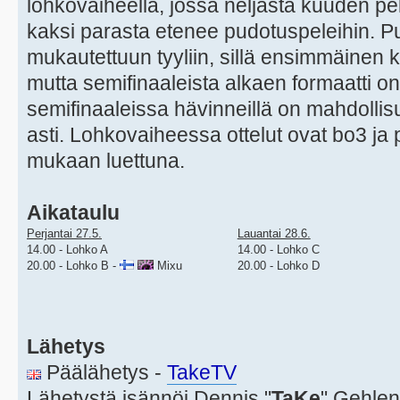
lohkovaiheella, jossa neljästä kuuden pe
kaksi parasta etenee pudotuspeleihin. Pu
mukautettuun tyyliin, sillä ensimmäinen k
mutta semifinaaleista alkaen formaatti on
semifinaaleissa hävinneillä on mahdollisu
asti. Lohkovaiheessa ottelut ovat bo3 ja 
mukaan luettuna.
Aikataulu
Perjantai 27.5.
Lauantai 28.6.
14.00 - Lohko A
14.00 - Lohko C
20.00 - Lohko B -
Mixu
20.00 - Lohko D
Lähetys
Päälähetys -
TakeTV
Lähetystä isännöi Dennis "
TaKe
" Gehlen