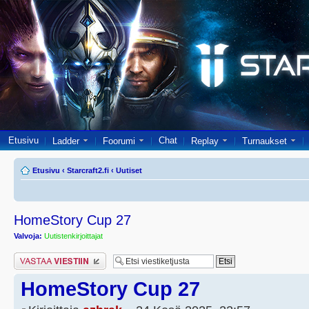
Etusivu
Chat
Ladder
Foorumi
Replay
Turnaukset
Etusivu
‹
Starcraft2.fi
‹
Uutiset
HomeStory Cup 27
Valvoja:
Uutistenkirjoittajat
Lähetä vastaus
HomeStory Cup 27