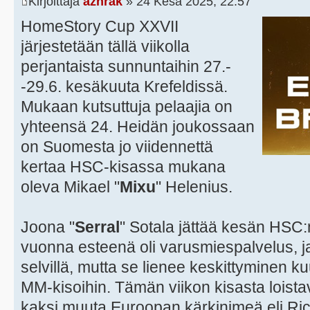
Kirjoittaja
azhrak
» 24 Kesä 2025, 22:57
HomeStory Cup XXVII
järjestetään tällä viikolla
perjantaista sunnuntaihin 27.-
-29.6. kesäkuuta Krefeldissä.
Mukaan kutsuttuja pelaajia on
yhteensä 24. Heidän joukossaan
on Suomesta jo viidennettä
kertaa HSC-kisassa mukana
oleva Mikael "
Mixu
" Helenius.
Joona "
Serral
" Sotala jättää kesän HSC:
vuonna esteenä oli varusmiespalvelus, ja 
selvillä, mutta se lienee keskittyminen k
MM-kisoihin. Tämän viikon kisasta loist
kaksi muuta Euroopan kärkinimeä eli Ric