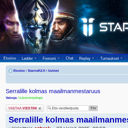
Etusivu
Chat
Ladder
Foorumi
Replay
Turnaukset
Etusivu
‹
Starcraft2.fi
‹
Uutiset
Serralille kolmas maailmanmestaruus
Valvoja:
Uutistenkirjoittajat
Lähetä vastaus
Serralille kolmas maailmanme