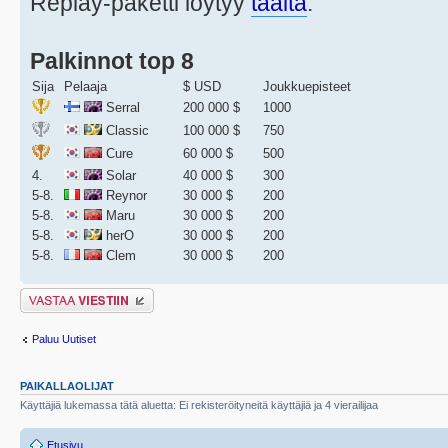
Replay-paketti löytyy
täältä
.
Palkinnot top 8
Sija
Pelaaja
$ USD
Joukkuepisteet
Serral
200 000 $
1000
Classic
100 000 $
750
Cure
60 000 $
500
4.
Solar
40 000 $
300
5-8.
Reynor
30 000 $
200
5-8.
Maru
30 000 $
200
5-8.
herO
30 000 $
200
5-8.
Clem
30 000 $
200
Lähetä vastaus
Paluu Uutiset
PAIKALLAOLIJAT
Käyttäjiä lukemassa tätä aluetta: Ei rekisteröityneitä käyttäjiä ja 4 vierailijaa
Etusivu