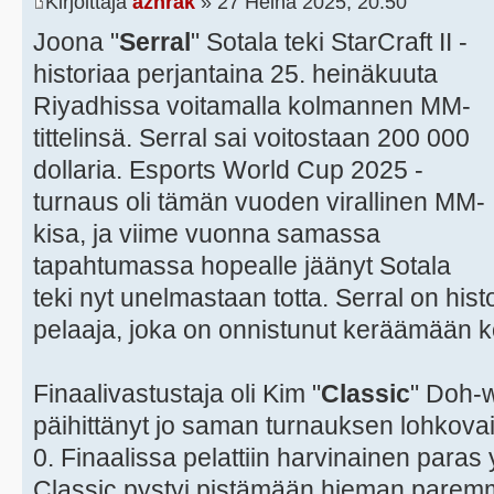
Kirjoittaja
azhrak
» 27 Heinä 2025, 20:50
Joona "
Serral
" Sotala teki StarCraft II -
historiaa perjantaina 25. heinäkuuta
Riyadhissa voitamalla kolmannen MM-
tittelinsä. Serral sai voitostaan 200 000
dollaria. Esports World Cup 2025 -
turnaus oli tämän vuoden virallinen MM-
kisa, ja viime vuonna samassa
tapahtumassa hopealle jäänyt Sotala
teki nyt unelmastaan totta. Serral on hi
pelaaja, joka on onnistunut keräämään 
Finaalivastustaja oli Kim "
Classic
" Doh-w
päihittänyt jo saman turnauksen lohkova
0. Finaalissa pelattiin harvinainen paras
Classic pystyi pistämään hieman parem