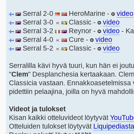
Serral 2-0
HeroMarine -
video
Serral 3-0
Classic -
video
Serral 3-2
Reynor -
video
- Ka
Serral 4-0
Cure -
video
Serral 5-2
Classic -
video
Serralilla kävi hyvä tuuri, kun hän ei j
"
Clem
" Desplanchesia kertaakaan. Clem 
Classicia vastaan. Ennakkoasetelmissa 
pidettiin pelaajina, joilla on hyvä mahdoll
Videot ja tulokset
Kisan kaikki otteluvideot löytyvät
YouTube-
Otteluiden tulokset löytyvät
Liquipediast