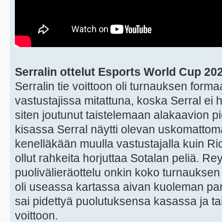
Serralin ottelut Esports World Cup 20
Serralin tie voittoon oli turnauksen forma
vastustajissa mitattuna, koska Serral ei 
siten joutunut taistelemaan alakaavion p
kisassa Serral näytti olevan uskomatto
kenelläkään muulla vastustajalla kuin Ri
ollut rahkeita horjuttaa Sotalan peliä. Re
puolivälieräottelu onkin koko turnauksen 
oli useassa kartassa aivan kuoleman par
sai pidettyä puolutuksensa kasassa ja tai
voittoon.