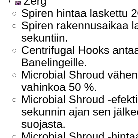
Zerg
Spiren hintaa laskettu
Spiren rakennusaikaa l
sekuntiin.
Centrifugal Hooks anta
Banelingeille.
Microbial Shroud vähe
vahinkoa 50 %.
Microbial Shroud -efekt
sekunnin ajan sen jälke
suojasta.
Microbial Shroud -hinta