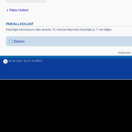
Paluu Uutiset
PAIKALLAOLIJAT
Käyttäjiä lukemassa tätä aluetta: Ei rekisteröityneitä käyttäjiä ja 7 vierailijaa
Etusivu
Käännös, 
08.08.2026, 06:47:44 EEST