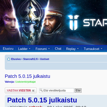
Etusivu
Chat
Ladder
Foorumi
Replay
Turnaukset
Etusivu
‹
Starcraft2.fi
‹
Uutiset
Patch 5.0.15 julkaistu
Valvoja:
Uutistenkirjoittajat
Lähetä vastaus
Patch 5.0.15 julkaistu