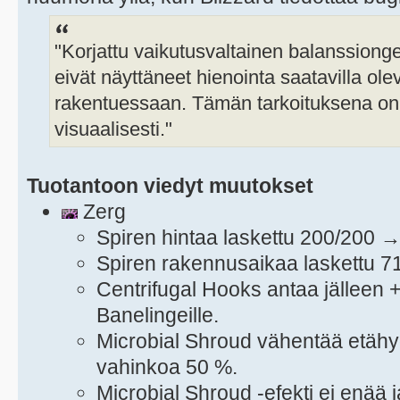
"Korjattu vaikutusvaltainen balanssiong
eivät näyttäneet hienointa saatavilla ol
rakentuessaan. Tämän tarkoituksena on 
visuaalisesti."
Tuotantoon viedyt muutokset
Zerg
Spiren hintaa laskettu 200/200 
Spiren rakennusaikaa laskettu 7
Centrifugal Hooks antaa jälleen
Banelingeille.
Microbial Shroud vähentää etäh
vahinkoa 50 %.
Microbial Shroud -efekti ei enää