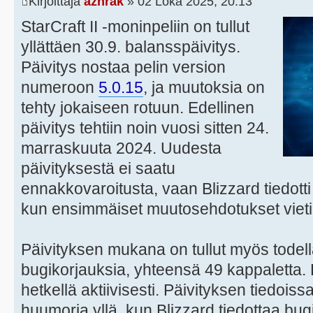
Kirjoittaja
azhrak
» 02 Loka 2025, 20:13
StarCraft II -moninpeliin on tullut
yllättäen 30.9. balansspäivitys.
Päivitys nostaa pelin version
numeroon
5.0.15
, ja muutoksia on
tehty jokaiseen rotuun. Edellinen
päivitys tehtiin noin vuosi sitten 24.
marraskuuta 2024. Uudesta
päivityksestä ei saatu
ennakkovaroitusta, vaan Blizzard tiedotti
kun ensimmäiset muutosehdotukset vietiin
Päivityksen mukana on tullut myös todell
bugikorjauksia, yhteensä 49 kappaletta. Pe
hetkellä aktiivisesti. Päivityksen tiedois
huumoria yllä, kun Blizzard tiedottaa bu