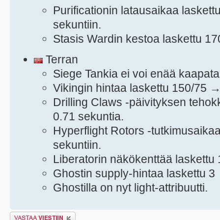
Purificationin latausaikaa lasket
sekuntiin.
Stasis Wardin kestoa laskettu 17
Terran
Siege Tankia ei voi enää kaapat
Vikingin hintaa laskettu 150/75 
Drilling Claws -päivityksen teho
0.71 sekuntia.
Hyperflight Rotors -tutkimusaika
sekuntiin.
Liberatorin näkökenttää laskettu
Ghostin supply-hintaa laskettu 3
Ghostilla on nyt light-attribuutti.
Lähetä vastaus