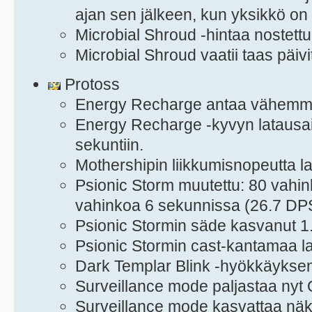
ajan sen jälkeen, kun yksikkö on 
Microbial Shroud -hintaa nostett
Microbial Shroud vaatii taas päiv
Protoss
Energy Recharge antaa vähemmä
Energy Recharge -kyvyn latausai
sekuntiin.
Mothershipin liikkumisnopeutta l
Psionic Storm muutettu: 80 vahi
vahinkoa 6 sekunnissa (26.7 DP
Psionic Stormin säde kasvanut 1
Psionic Stormin cast-kantamaa la
Dark Templar Blink -hyökkäyksen 
Surveillance mode paljastaa nyt 
Surveillance mode kasvattaa nä