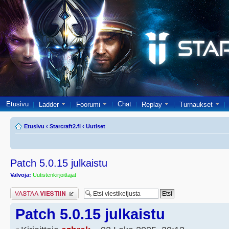
Etusivu
Chat
Ladder
Foorumi
Replay
Turnaukset
Etusivu
‹
Starcraft2.fi
‹
Uutiset
Patch 5.0.15 julkaistu
Valvoja:
Uutistenkirjoittajat
Lähetä vastaus
Patch 5.0.15 julkaistu