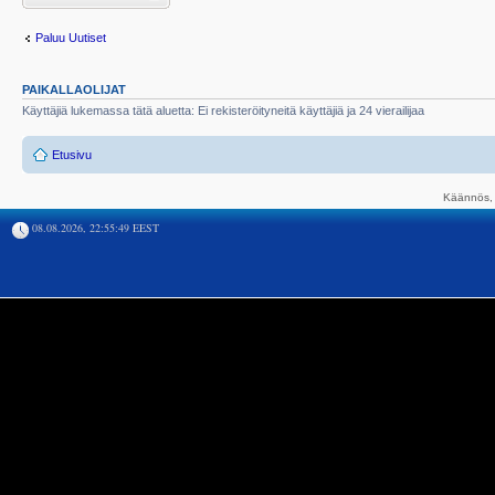
Paluu Uutiset
PAIKALLAOLIJAT
Käyttäjiä lukemassa tätä aluetta: Ei rekisteröityneitä käyttäjiä ja 24 vierailijaa
Etusivu
Käännös, 
08.08.2026, 22:55:49 EEST