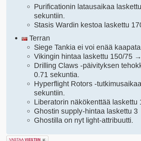
Purificationin latausaikaa lasket
sekuntiin.
Stasis Wardin kestoa laskettu 17
Terran
Siege Tankia ei voi enää kaapat
Vikingin hintaa laskettu 150/75 
Drilling Claws -päivityksen teho
0.71 sekuntia.
Hyperflight Rotors -tutkimusaika
sekuntiin.
Liberatorin näkökenttää laskettu
Ghostin supply-hintaa laskettu 3
Ghostilla on nyt light-attribuutti.
Lähetä vastaus