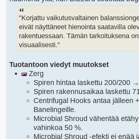
"Korjattu vaikutusvaltainen balanssiong
eivät näyttäneet hienointa saatavilla ol
rakentuessaan. Tämän tarkoituksena on 
visuaalisesti."
Tuotantoon viedyt muutokset
Zerg
Spiren hintaa laskettu 200/200 
Spiren rakennusaikaa laskettu 7
Centrifugal Hooks antaa jälleen
Banelingeille.
Microbial Shroud vähentää etäh
vahinkoa 50 %.
Microbial Shroud -efekti ei enää