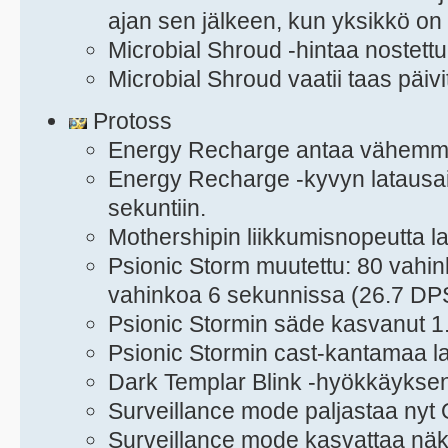
ajan sen jälkeen, kun yksikkö on 
Microbial Shroud -hintaa nostett
Microbial Shroud vaatii taas päiv
Protoss
Energy Recharge antaa vähemmä
Energy Recharge -kyvyn latausai
sekuntiin.
Mothershipin liikkumisnopeutta l
Psionic Storm muutettu: 80 vahi
vahinkoa 6 sekunnissa (26.7 DP
Psionic Stormin säde kasvanut 1
Psionic Stormin cast-kantamaa la
Dark Templar Blink -hyökkäyksen 
Surveillance mode paljastaa nyt 
Surveillance mode kasvattaa nä