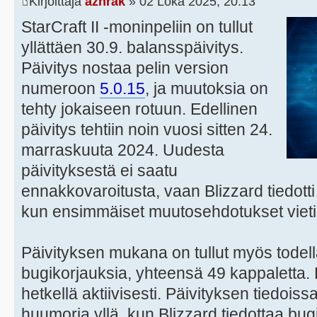
Kirjoittaja
azhrak
» 02 Loka 2025, 20:13
StarCraft II -moninpeliin on tullut
yllättäen 30.9. balansspäivitys.
Päivitys nostaa pelin version
numeroon
5.0.15
, ja muutoksia on
tehty jokaiseen rotuun. Edellinen
päivitys tehtiin noin vuosi sitten 24.
marraskuuta 2024. Uudesta
päivityksestä ei saatu
ennakkovaroitusta, vaan Blizzard tiedotti
kun ensimmäiset muutosehdotukset vietiin
Päivityksen mukana on tullut myös todell
bugikorjauksia, yhteensä 49 kappaletta. Pe
hetkellä aktiivisesti. Päivityksen tiedois
huumoria yllä, kun Blizzard tiedottaa bu