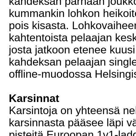
kahdeksan parhaan joukko
kummankin lohkon heikoite
pois kisasta. Lohkovaihee
kahtentoista pelaajan kesk
josta jatkoon etenee kuusi
kahdeksan pelaajan single 
offline-muodossa Helsingi
Karsinnat
Karsintoja on yhteensä nel
karsinnasta pääsee läpi v
pisteitä Euroopan 1v1-lad