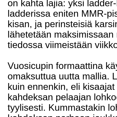
on kahta lajia: yksi ladde
ladderissa eniten MMR-pis
kisan, ja perinsteisiä kars
lähetetään maksimissaan ne
tiedossa viimeistään viikk
Vuosicupin formaattina kä
omaksuttua uutta mallia.
kuin ennenkin, eli kisaaja
kahdeksan pelaajan lohkoo
tyylisesti. Kummastakin l