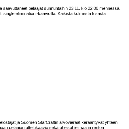
a saavuttaneet pelaajat sunnuntaihin 23.11. klo 22.00 mennessä.
 single elimination -kaavioilla. Kaikista kolmesta kisasta
elostajat ja Suomen StarCraftin arvovieraat kerääntyvät yhteen
haan pelaajan ottelukaavio sekä oheisohjelmaa ja rentoa