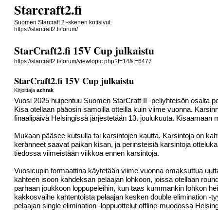
Starcraft2.fi
Suomen Starcraft 2 -skenen kotisivut.
https://starcraft2.fi/forum/
StarCraft2.fi 15V Cup julkaistu
https://starcraft2.fi/forum/viewtopic.php?f=14&t=6477
StarCraft2.fi 15V Cup julkaistu
Kirjoittaja
azhrak
Vuosi 2025 huipentuu Suomen StarCraft II -peliyhteisön osalta pe
Kisa otellaan pääosin samoilla otteilla kuin viime vuonna. Karsinn
finaalipäivä Helsingissä järjestetään 13. joulukuuta. Kisaamaan m
Mukaan pääsee kutsulla tai karsintojen kautta. Karsintoja on kah
keränneet saavat paikan kisan, ja perinsteisiä karsintoja otteluk
tiedossa viimeistään viikkoa ennen karsintoja.
Vuosicupin formaattina käytetään viime vuonna omaksuttua uutta 
kahteen isoon kahdeksan pelaajan lohkoon, joissa otellaan roun
parhaan joukkoon loppupeleihin, kun taas kummankin lohkon heiko
kakkosvaihe kahtentoista pelaajan kesken double elimination -tyy
pelaajan single elimination -loppuottelut offline-muodossa Helsin