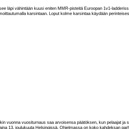
äsee läpi vähintään kuusi eniten MMR-pisteitä Euroopan 1v1-ladderiss
lmoittautumalla karsintaan. Loput kolme karsintaa käydään perinteisesti
äkin vuonna vuositurnaus saa arvoisensa päätöksen, kun pelaajat ja s
ntaina 13. joulukuuta Helsingissä. Ohjelmassa on koko kahdeksan par