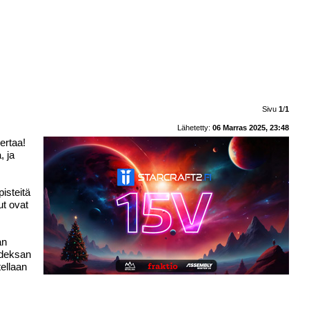
Sivu
1
/
1
Lähetetty:
06 Marras 2025, 23:48
ertaa!
, ja
isteitä
ut ovat
an
hdeksan
ellaan