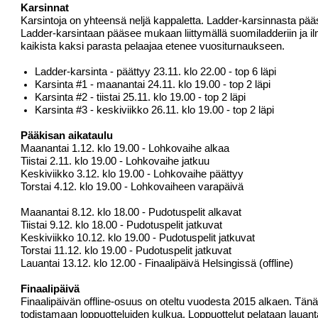
Karsinnat
Karsintoja on yhteensä neljä kappaletta. Ladder-karsinnasta pä
Ladder-karsintaan pääsee mukaan liittymällä
suomiladderiin
ja i
kaikista kaksi parasta pelaajaa etenee vuositurnaukseen.
Ladder-karsinta - päättyy 23.11. klo 22.00 - top 6 läpi
Karsinta #1 - maanantai 24.11. klo 19.00 - top 2 läpi
Karsinta #2 - tiistai 25.11. klo 19.00 - top 2 läpi
Karsinta #3 - keskiviikko 26.11. klo 19.00 - top 2 läpi
Pääkisan aikataulu
Maanantai 1.12. klo 19.00 - Lohkovaihe alkaa
Tiistai 2.11. klo 19.00 - Lohkovaihe jatkuu
Keskiviikko 3.12. klo 19.00 - Lohkovaihe päättyy
Torstai 4.12. klo 19.00 - Lohkovaiheen varapäivä
Maanantai 8.12. klo 18.00 - Pudotuspelit alkavat
Tiistai 9.12. klo 18.00 - Pudotuspelit jatkuvat
Keskiviikko 10.12. klo 19.00 - Pudotuspelit jatkuvat
Torstai 11.12. klo 19.00 - Pudotuspelit jatkuvat
Lauantai 13.12. klo 12.00 - Finaalipäivä Helsingissä (offline)
Finaalipäivä
Finaalipäivän offline-osuus on oteltu vuodesta 2015 alkaen. Tän
todistamaan loppuotteluiden kulkua. Loppuottelut pelataan laua