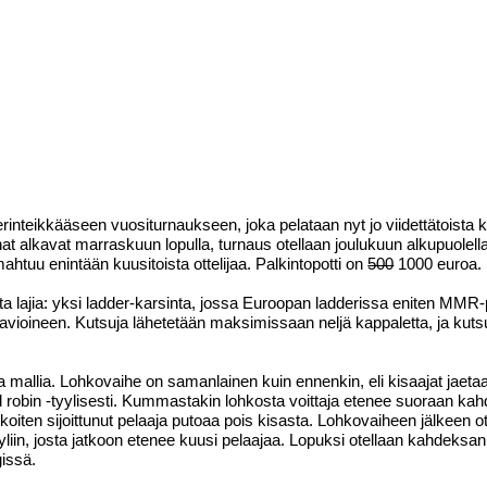
rinteikkääseen vuositurnaukseen, joka pelataan nyt jo viidettätoista k
at alkavat marraskuun lopulla, turnaus otellaan joulukuun alkupuolella
ahtuu enintään kuusitoista ottelijaa. Palkintopotti on
500
1000 euroa.
ta lajia: yksi ladder-karsinta, jossa Euroopan ladderissa eniten MMR-p
aavioineen. Kutsuja lähetetään maksimissaan neljä kappaletta, ja kuts
mallia. Lohkovaihe on samanlainen kuin ennenkin, eli kisaajat jaeta
d robin -tyylisesti. Kummastakin lohkosta voittaja etenee suoraan ka
iten sijoittunut pelaaja putoaa pois kisasta. Lohkovaiheen jälkeen ot
liin, josta jatkoon etenee kuusi pelaajaa. Lopuksi otellaan kahdeksan
gissä.