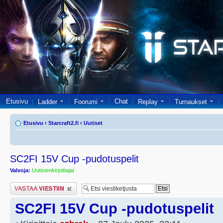
Etusivu
Chat
Ladder
Foorumi
Replay
Turnaukset
Etusivu
‹
Starcraft2.fi
‹
Uutiset
SC2FI 15V Cup -pudotuspelit
Valvoja:
Uutistenkirjoittajat
Lähetä vastaus
SC2FI 15V Cup -pudotuspelit