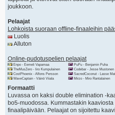
joukkoon.
Pelaajat
Lohkoista suoraan offline-finaaleihin pä
Luolis
Alluton
Online-pudotuspelien pelaajat
Enpo - Eemeli Vapamaa
PuPu - Benjamin Puha
TheMusZero - Iiro Kumpulainen
Codebar - Jesse Mustonen
CostPhoenix - Alfons Persson
SacredCoconut - Lasse Mat
WaveCaptain - Väinö Viiala
Mirzo - Miro Rantalainen
Formaatti
Luvassa on kaksi double elimination -kaa
bo5-muodossa. Kummastakin kaaviosta 
finaalipäivään. Pelaajat on sijoitettu kaa