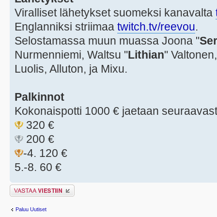
Viralliset lähetykset suomeksi kanavalta
Englanniksi striimaa
twitch.tv/reevou
.
Selostamassa muun muassa Joona "
Ser
Nurmenniemi, Waltsu "
Lithian
" Valtonen,
Luolis, Alluton, ja Mixu.
Palkinnot
Kokonaispotti 1000 € jaetaan seuraavast
320 €
200 €
-4. 120 €
5.-8. 60 €
Lähetä vastaus
Paluu Uutiset