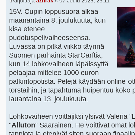
Kirjoittaja
azhrak
» 07 Joulu 2025, 23:11
15V. Cupin loppusuora alkaa
maanantaina 8. joulukuuta, kun
kisa etenee
pudotuspelivaiheeseensa.
Luvassa on pitkä viikko täynnä
Suomen parhainta StarCarftiä,
kun 14 lohkovaiheen läpäissyttä
pelaajaa mittelee 1000 euron
palkintopotista. Pelejä käydään online-ott
torstaihin, ja tapahtuma huipentuu koko p
lauantaina 13. joulukuuta.
Lohkovaiheen voittajiksi ylsivät Valeria "
"
Alluton
" Saarainen. He voittivat omat 
tappiota ja etenivät siten suoraan finaa