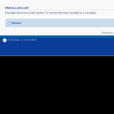
PAIKALLAOLIJAT
Käyttäjiä lukemassa tätä aluetta: Ei rekisteröityneitä käyttäjiä ja 3 vierailijaa
Etusivu
Käännös, 
07.08.2026, 11:39:50 EEST