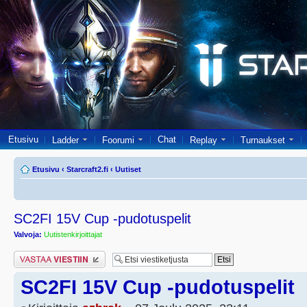
Etusivu
Chat
Ladder
Foorumi
Replay
Turnaukset
Etusivu
‹
Starcraft2.fi
‹
Uutiset
SC2FI 15V Cup -pudotuspelit
Valvoja:
Uutistenkirjoittajat
Lähetä vastaus
SC2FI 15V Cup -pudotuspelit