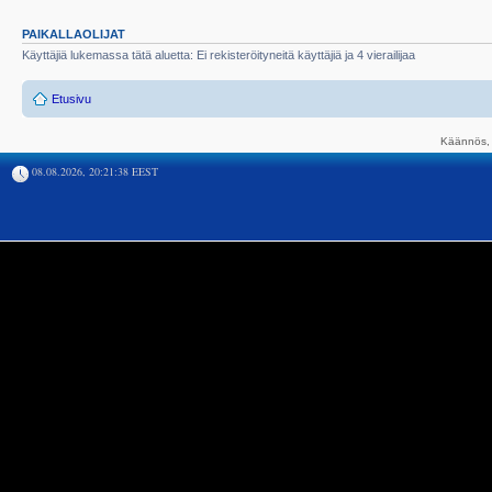
PAIKALLAOLIJAT
Käyttäjiä lukemassa tätä aluetta: Ei rekisteröityneitä käyttäjiä ja 4 vierailijaa
Etusivu
Käännös, 
08.08.2026, 20:21:38 EEST