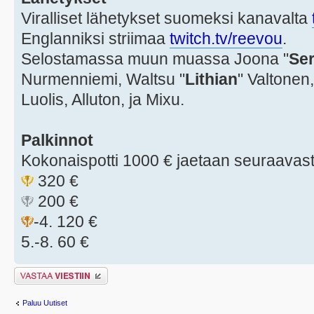
Viralliset lähetykset suomeksi kanavalta
Englanniksi striimaa
twitch.tv/reevou
.
Selostamassa muun muassa Joona "
Ser
Nurmenniemi, Waltsu "
Lithian
" Valtonen,
Luolis, Alluton, ja Mixu.
Palkinnot
Kokonaispotti 1000 € jaetaan seuraavast
320 €
200 €
-4. 120 €
5.-8. 60 €
Lähetä vastaus
Paluu Uutiset