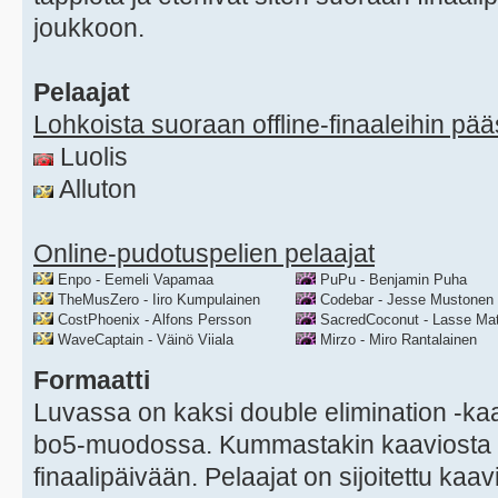
joukkoon.
Pelaajat
Lohkoista suoraan offline-finaaleihin pä
Luolis
Alluton
Online-pudotuspelien pelaajat
Enpo - Eemeli Vapamaa
PuPu - Benjamin Puha
TheMusZero - Iiro Kumpulainen
Codebar - Jesse Mustonen
CostPhoenix - Alfons Persson
SacredCoconut - Lasse Mat
WaveCaptain - Väinö Viiala
Mirzo - Miro Rantalainen
Formaatti
Luvassa on kaksi double elimination -kaa
bo5-muodossa. Kummastakin kaaviosta 
finaalipäivään. Pelaajat on sijoitettu kaa