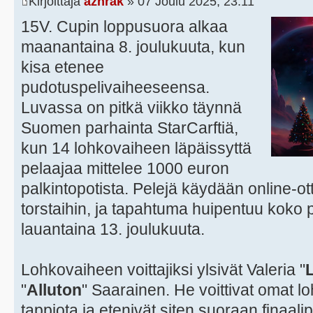
Kirjoittaja
azhrak
» 07 Joulu 2025, 23:11
15V. Cupin loppusuora alkaa
maanantaina 8. joulukuuta, kun
kisa etenee
pudotuspelivaiheeseensa.
Luvassa on pitkä viikko täynnä
Suomen parhainta StarCarftiä,
kun 14 lohkovaiheen läpäissyttä
pelaajaa mittelee 1000 euron
palkintopotista. Pelejä käydään online-ott
torstaihin, ja tapahtuma huipentuu koko p
lauantaina 13. joulukuuta.
Lohkovaiheen voittajiksi ylsivät Valeria "
"
Alluton
" Saarainen. He voittivat omat 
tappiota ja etenivät siten suoraan finaa