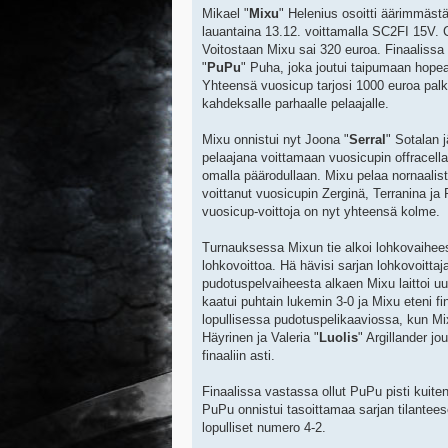
Mikael "
Mixu
" Helenius osoitti äärimmästä 
lauantaina 13.12. voittamalla SC2FI 15V. C
Voitostaan Mixu sai 320 euroa. Finaalissa
"
PuPu
" Puha, joka joutui taipumaan hopea
Yhteensä vuosicup tarjosi 1000 euroa palk
kahdeksalle parhaalle pelaajalle.
Mixu onnistui nyt Joona "
Serral
" Sotalan 
pelaajana voittamaan vuosicupin offracella e
omalla päärodullaan. Mixu pelaa nornaalist
voittanut vuosicupin Zerginä, Terranina ja
vuosicup-voittoja on nyt yhteensä kolme.
Turnauksessa Mixun tie alkoi lohkovaihee
lohkovoittoa. Hä hävisi sarjan lohkovoittaja
pudotuspelvaiheesta alkaen Mixu laittoi u
kaatui puhtain lukemin 3-0 ja Mixu eteni fi
lopullisessa pudotuspelikaaviossa, kun Mixu
Häyrinen ja Valeria "
Luolis
" Argillander j
finaaliin asti.
Finaalissa vastassa ollut PuPu pisti kuite
PuPu onnistui tasoittamaa sarjan tilanteesee
lopulliset numero 4-2.