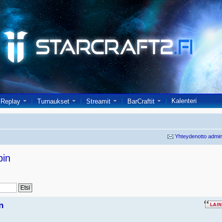
Kalenteri
Replay
Turnaukset
Streamit
BarCraftit
Yhteydenotto admin
pin
n