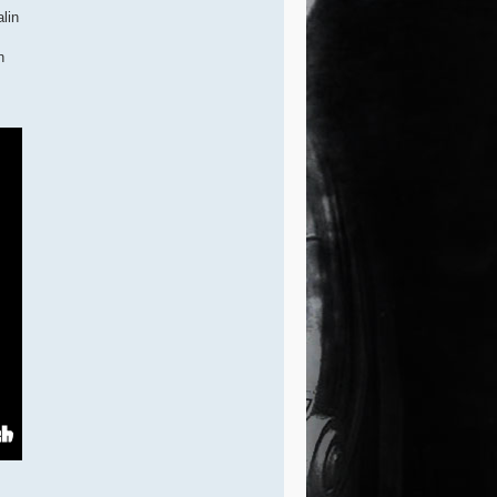
lin
n