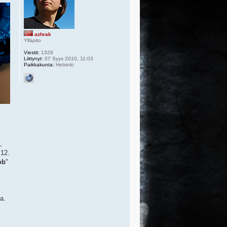
azhrak
Ylläpito
Viestit:
1328
Liittynyt:
07 Syys 2010, 11:03
Paikkakunta:
Helsinki
,
.12.
ob
"
a.