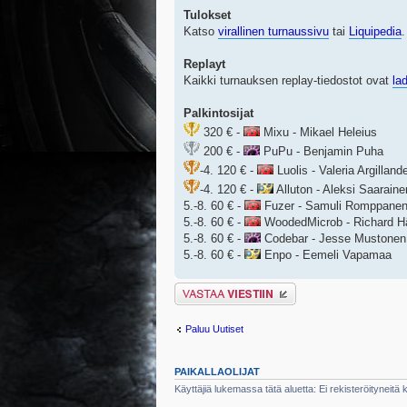
Tulokset
Katso
virallinen turnaussivu
tai
Liquipedia
.
Replayt
Kaikki turnauksen replay-tiedostot ovat
la
Palkintosijat
320 € -
Mixu - Mikael Heleius
200 € -
PuPu - Benjamin Puha
-4. 120 € -
Luolis - Valeria Argilland
-4. 120 € -
Alluton - Aleksi Saaraine
5.-8. 60 € -
Fuzer - Samuli Romppane
5.-8. 60 € -
WoodedMicrob - Richard H
5.-8. 60 € -
Codebar - Jesse Mustonen
5.-8. 60 € -
Enpo - Eemeli Vapamaa
Lähetä vastaus
Paluu Uutiset
PAIKALLAOLIJAT
Käyttäjiä lukemassa tätä aluetta: Ei rekisteröityneitä kä