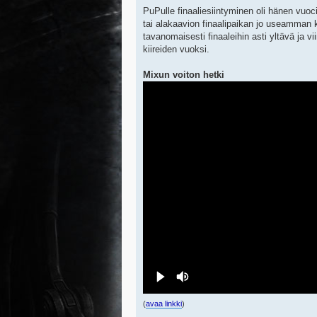
PuPulle finaaliesiintyminen oli hänen vuo
tai alakaavion finaalipaikan jo useamman k
tavanomaisesti finaaleihin asti yltävä ja 
kiireiden vuoksi.
Mixun voiton hetki
(
avaa linkki
)