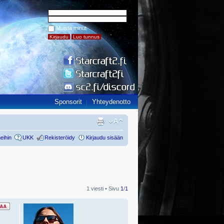
Muista minut
Sponsorit
Yhteydenotto
eihin
UKK
Rekisteröidy
Kirjaudu sisään
1 viesti • Sivu
1
/
1