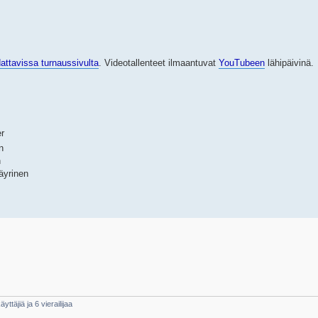
dattavissa turnaussivulta
. Videotallenteet ilmaantuvat
YouTubeen
lähipäivinä.
er
n
n
äyrinen
yttäjiä ja 6 vierailijaa