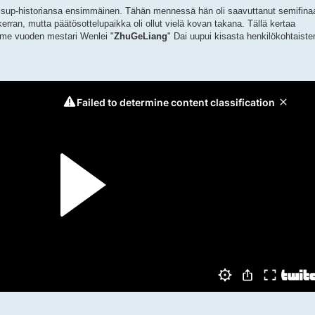
cisup-historiansa ensimmäinen. Tähän mennessä hän oli saavuttanut semifinaa
erran, mutta päätösottelupaikka oli ollut vielä kovan takana. Tällä kertaa
viime vuoden mestari Wenlei "
ZhuGeLiang
" Dai uupui kisasta henkilökohtaiste