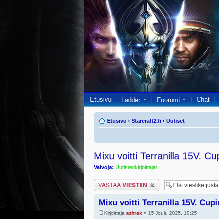
Etusivu
Chat
Ladder
Foorumi
Etusivu
‹
Starcraft2.fi
‹
Uutiset
Mixu voitti Terranilla 15V. Cu
Valvoja:
Uutistenkirjoittajat
Lähetä vastaus
Mixu voitti Terranilla 15V. Cupi
Kirjoittaja
azhrak
» 15 Joulu 2025, 10:25