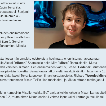
offrace-taituruutta
upin Terranilla.
 vastassa oli Benjamin
lle lukemin 4-2.
intorahaa kisan
jälkeen ensimmäisenä
li jollain toisella kuin
i Zergiä. Serral on
 Randomina. Mixulla
sta, jossa hän ennakko-odotuksista huolimatta ei onnistunut nappaamaan
lle Aleksi "
Alluton
" Saaraiselle sekä Miro "
Mirzo
" Rantalaiselle. Mutta
uden vaihteen silmään. Heti ensimmäinen vastus, Jesse "
Codebar
" Mustonen
naalipäivään huoletta. Sama kaava jatkui vielä finaalipäivänäkin lauantaina 13
 rökitti kaksi Terrania putkeen ilman karttatappioita. Richard "
WoodedMicr
outuivat toteamaan Mixun TvT:n liian tuhoisaksi, ja Mixun offrace-matka jatkui
nkihn kampoihin Mixulle, vaikka Bo7-sarja alkoikin kahdella Mixun karttavoitoll
n 2-2, mutta sitten Mixun onnistui voittaa loput kaksi karttaa ja taululle tuli