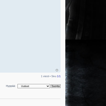
1 viesti • Sivu
1
/
1
Hyppää: