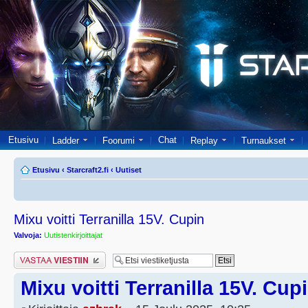
Etusivu
Chat
Ladder
Foorumi
Replay
Turnaukset
Etusivu
‹
Starcraft2.fi
‹
Uutiset
Mixu voitti Terranilla 15V. Cupin
Valvoja:
Uutistenkirjoittajat
Lähetä vastaus
Mixu voitti Terranilla 15V. Cup