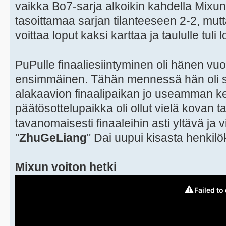
vaikka Bo7-sarja alkoikin kahdella Mixun 
tasoittamaa sarjan tilanteeseen 2-2, mutt
voittaa loput kaksi karttaa ja taululle tuli
PuPulle finaaliesiintyminen oli hänen vu
ensimmäinen. Tähän mennessä hän oli sa
alakaavion finaalipaikan jo useamman ke
päätösottelupaikka oli ollut vielä kovan t
tavanomaisesti finaaleihin asti yltävä ja
"
ZhuGeLiang
" Dai uupui kisasta henkilö
Mixun voiton hetki