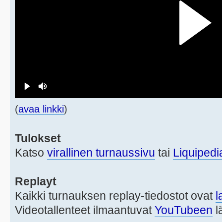
(
avaa linkki
)
Tulokset
Katso
virallinen turnaussivu
tai
Liquipedi
Replayt
Kaikki turnauksen replay-tiedostot ovat
l
Videotallenteet ilmaantuvat
YouTubeen
l