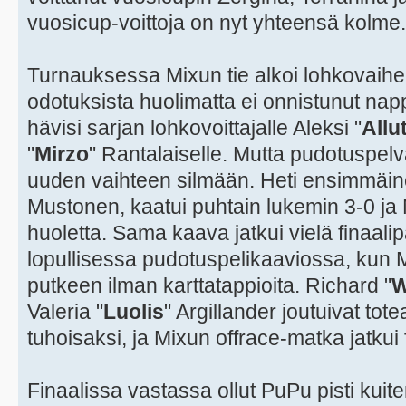
vuosicup-voittoja on nyt yhteensä kolme.
Turnauksessa Mixun tie alkoi lohkovaih
odotuksista huolimatta ei onnistunut na
hävisi sarjan lohkovoittajalle Aleksi "
Allu
"
Mirzo
" Rantalaiselle. Mutta pudotuspelv
uuden vaihteen silmään. Heti ensimmäin
Mustonen, kaatui puhtain lukemin 3-0 ja 
huoletta. Sama kaava jatkui vielä finaali
lopullisessa pudotuspelikaaviossa, kun Mi
putkeen ilman karttatappioita. Richard "
W
Valeria "
Luolis
" Argillander joutuivat to
tuhoisaksi, ja Mixun offrace-matka jatkui f
Finaalissa vastassa ollut PuPu pisti kuit