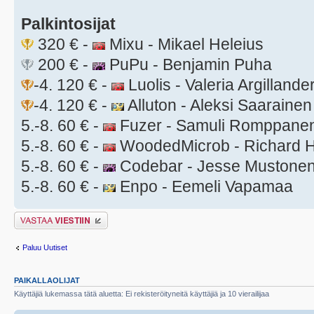
Palkintosijat
320 € -
Mixu - Mikael Heleius
200 € -
PuPu - Benjamin Puha
-4. 120 € -
Luolis - Valeria Argillande
-4. 120 € -
Alluton - Aleksi Saarainen
5.-8. 60 € -
Fuzer - Samuli Romppane
5.-8. 60 € -
WoodedMicrob - Richard H
5.-8. 60 € -
Codebar - Jesse Mustone
5.-8. 60 € -
Enpo - Eemeli Vapamaa
Lähetä vastaus
Paluu Uutiset
PAIKALLAOLIJAT
Käyttäjiä lukemassa tätä aluetta: Ei rekisteröityneitä käyttäjiä ja 10 vierailijaa