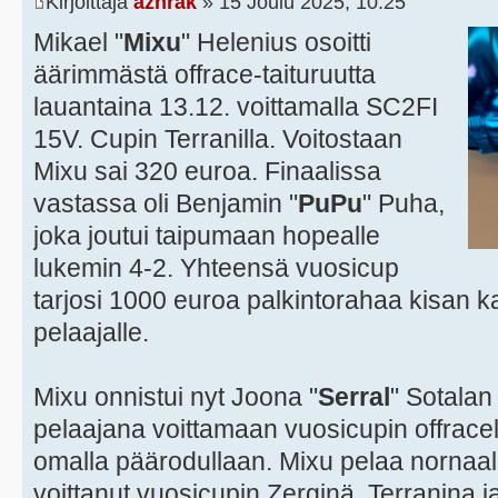
Kirjoittaja
azhrak
» 15 Joulu 2025, 10:25
Mikael "
Mixu
" Helenius osoitti
äärimmästä offrace-taituruutta
lauantaina 13.12. voittamalla SC2FI
15V. Cupin Terranilla. Voitostaan
Mixu sai 320 euroa. Finaalissa
vastassa oli Benjamin "
PuPu
" Puha,
joka joutui taipumaan hopealle
lukemin 4-2. Yhteensä vuosicup
tarjosi 1000 euroa palkintorahaa kisan k
pelaajalle.
Mixu onnistui nyt Joona "
Serral
" Sotala
pelaajana voittamaan vuosicupin offracella 
omalla päärodullaan. Mixu pelaa nornaali
voittanut vuosicupin Zerginä, Terranina 