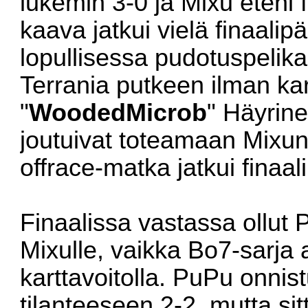
lukemin 3-0 ja Mixu eteni 
kaava jatkui vielä finaalip
lopullisessa pudotuspelika
Terrania putkeen ilman kar
"
WoodedMicrob
" Häyrine
joutuivat toteamaan Mixun 
offrace-matka jatkui finaali
Finaalissa vastassa ollut 
Mixulle, vaikka Bo7-sarja 
karttavoitolla. PuPu onnis
tilanteeseen 2-2, mutta sit