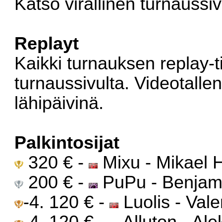
Katso
virallinen turnaussi
Replayt
Kaikki turnauksen replay-t
turnaussivulta
. Videotalle
lähipäivinä.
Palkintosijat
320 € -
Mixu - Mikael 
200 € -
PuPu - Benjam
-4. 120 € -
Luolis - Vale
-4. 120 € -
Alluton - Al