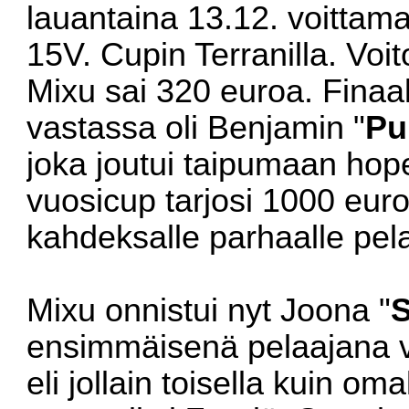
lauantaina 13.12. voittam
15V. Cupin Terranilla. Voi
Mixu sai 320 euroa. Finaa
vastassa oli Benjamin "
Pu
joka joutui taipumaan hop
vuosicup tarjosi 1000 eur
kahdeksalle parhaalle pela
Mixu onnistui nyt Joona "
S
ensimmäisenä pelaajana vo
eli jollain toisella kuin o