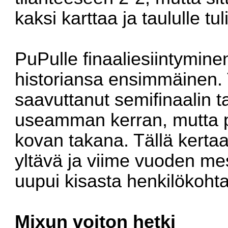
kaksi karttaa ja taululle tu
PuPulle finaaliesiintymine
historiansa ensimmäinen.
saavuttanut semifinaalin ta
useamman kerran, mutta pää
kovan takana. Tällä kertaa
yltävä ja viime vuoden mes
uupui kisasta henkilökohta
Mixun voiton hetki