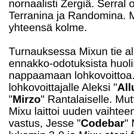
nornaalisti Zergiä. Serral 
Terranina ja Randomina. Mi
yhteensä kolme.
Turnauksessa Mixun tie al
ennakko-odotuksista huoli
nappaamaan lohkovoittoa.
lohkovoittajalle Aleksi "
All
"
Mirzo
" Rantalaiselle. Mu
Mixu laittoi uuden vaihte
vastus, Jesse "
Codebar
"