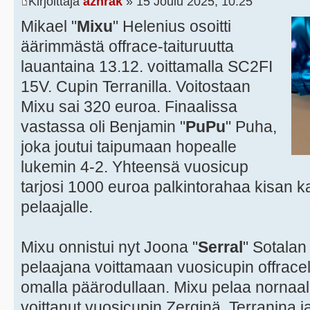
Kirjoittaja
azhrak
» 15 Joulu 2025, 10:25
Mikael "
Mixu
" Helenius osoitti
äärimmästä offrace-taituruutta
lauantaina 13.12. voittamalla SC2FI
15V. Cupin Terranilla. Voitostaan
Mixu sai 320 euroa. Finaalissa
vastassa oli Benjamin "
PuPu
" Puha,
joka joutui taipumaan hopealle
lukemin 4-2. Yhteensä vuosicup
tarjosi 1000 euroa palkintorahaa kisan k
pelaajalle.
Mixu onnistui nyt Joona "
Serral
" Sotala
pelaajana voittamaan vuosicupin offracella 
omalla päärodullaan. Mixu pelaa nornaali
voittanut vuosicupin Zerginä, Terranina 