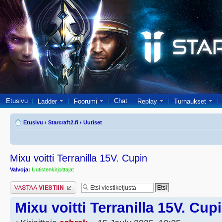
Etusivu
Chat
Ladder
Foorumi
Replay
Turnaukset
Etusivu
‹
Starcraft2.fi
‹
Uutiset
Mixu voitti Terranilla 15V. Cupin
Valvoja:
Uutistenkirjoittajat
Lähetä vastaus
Mixu voitti Terranilla 15V. Cup