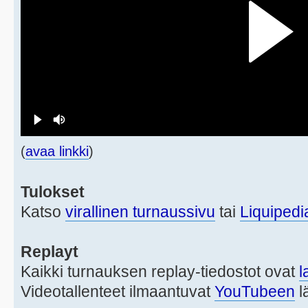
(
avaa linkki
)
Tulokset
Katso
virallinen turnaussivu
tai
Liquipedi
Replayt
Kaikki turnauksen replay-tiedostot ovat
l
Videotallenteet ilmaantuvat
YouTubeen
l