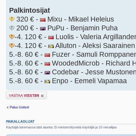
Palkintosijat
320 € -
Mixu - Mikael Heleius
200 € -
PuPu - Benjamin Puha
-4. 120 € -
Luolis - Valeria Argillande
-4. 120 € -
Alluton - Aleksi Saarainen
5.-8. 60 € -
Fuzer - Samuli Romppane
5.-8. 60 € -
WoodedMicrob - Richard H
5.-8. 60 € -
Codebar - Jesse Mustone
5.-8. 60 € -
Enpo - Eemeli Vapamaa
Lähetä vastaus
Paluu Uutiset
PAIKALLAOLIJAT
Käyttäjiä lukemassa tätä aluetta: Ei rekisteröityneitä käyttäjiä ja 10 vierailijaa