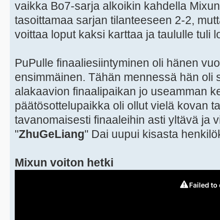
vaikka Bo7-sarja alkoikin kahdella Mixun 
tasoittamaa sarjan tilanteeseen 2-2, mutt
voittaa loput kaksi karttaa ja taululle tuli
PuPulle finaaliesiintyminen oli hänen vu
ensimmäinen. Tähän mennessä hän oli sa
alakaavion finaalipaikan jo useamman ke
päätösottelupaikka oli ollut vielä kovan t
tavanomaisesti finaaleihin asti yltävä ja
"
ZhuGeLiang
" Dai uupui kisasta henkilö
Mixun voiton hetki