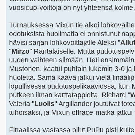
vuosicup-voittoja on nyt yhteensä kolme.
Turnauksessa Mixun tie alkoi lohkovaih
odotuksista huolimatta ei onnistunut na
hävisi sarjan lohkovoittajalle Aleksi "
Allu
"
Mirzo
" Rantalaiselle. Mutta pudotuspelv
uuden vaihteen silmään. Heti ensimmäin
Mustonen, kaatui puhtain lukemin 3-0 ja 
huoletta. Sama kaava jatkui vielä finaali
lopullisessa pudotuspelikaaviossa, kun Mi
putkeen ilman karttatappioita. Richard "
W
Valeria "
Luolis
" Argillander joutuivat to
tuhoisaksi, ja Mixun offrace-matka jatkui f
Finaalissa vastassa ollut PuPu pisti kuit