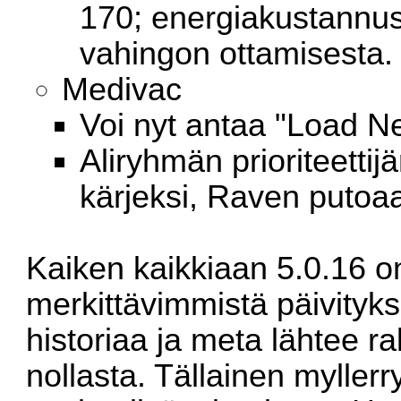
170; energiakustannus
vahingon ottamisesta.
Medivac
Voi nyt antaa "Load N
Aliryhmän prioriteetti
kärjeksi, Raven putoa
Kaiken kaikkiaan 5.0.16 on 
merkittävimmistä päivityksi
historiaa ja meta lähtee
nollasta. Tällainen myller