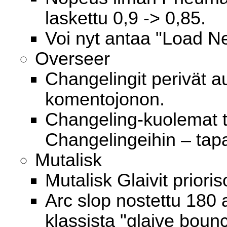
laskettu 0,9 -> 0,85.
Voi nyt antaa "Load N
Overseer
Changelingit perivät a
komentojonon.
Changeling-kuolemat ta
Changelingeihin – tapa
Mutalisk
Mutalisk Glaivit prioris
Arc slop nostettu 180
klassista "glaive boun