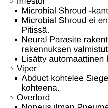
Infestor
Microbial Shroud -kant
Microbial Shroud ei en
Pitissä.
Neural Parasite raken
rakennuksen valmistut
Lisätty automaattinen
Viper
Abduct kohtelee Sieged
kohteena.
Overlord
Nopeus ilman Pneumat