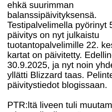
ehkä suurimman
balanssipäivityksensä.
Testipalvelimella pyörinyt 
päivitys on nyt julkaistu
tuotantopalvelimille 22. k
kartat on päivitetty. Edelli
30.9.2025, ja nyt noin yh
yllätti Blizzard taas. Pelinte
päivitystiedot
blogissaan
.
PTR:ltä liveen tuli muuta