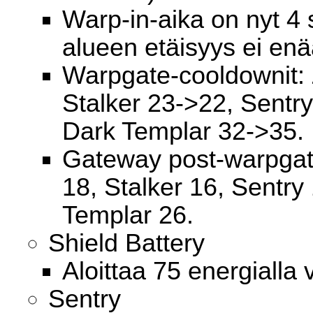
Warp-in-aika on nyt 4 s
alueen etäisyys ei enä
Warpgate-cooldownit: 
Stalker 23->22, Sentr
Dark Templar 32->35.
Gateway post-warpgate
18, Stalker 16, Sentry
Templar 26.
Shield Battery
Aloittaa 75 energialla 
Sentry