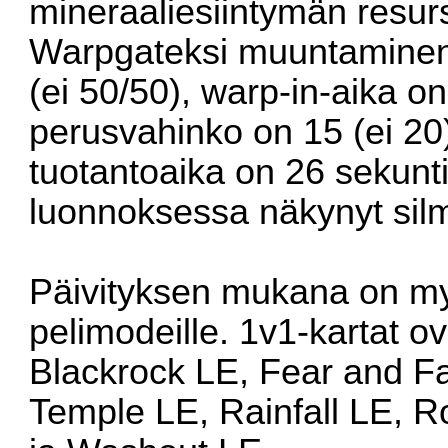
mineraaliesiintymän resur
Warpgateksi muuntaminen
(ei 50/50), warp-in-aika on
perusvahinko on 15 (ei 20
tuotantoaika on 26 sekunti
luonnoksessa näkynyt silm
Päivityksen mukana on myös
pelimodeille. 1v1-kartat ov
Blackrock LE, Fear and F
Temple LE, Rainfall LE, R