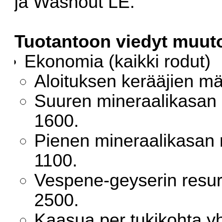
ja Washout LE.
Tuotantoon viedyt muut
Ekonomia (kaikki rodut)
Aloituksen kerääjien mä
Suuren mineraalikasan 
1600.
Pienen mineraalikasan 
1100.
Vespene-geyserin resur
2500.
Kaasua per tukikohta y