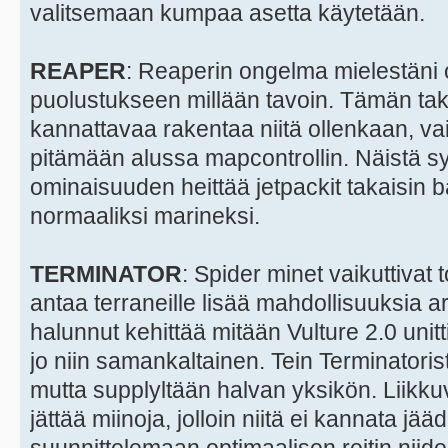
valitsemaan kumpaa asetta käytetään.
REAPER
: Reaperin ongelma mielestäni on
puolustukseen millään tavoin. Tämän taki
kannattavaa rakentaa niitä ollenkaan, vaik
pitämään alussa mapcontrollin. Näistä syi
ominaisuuden heittää jetpackit takaisin b
normaaliksi marineksi.
TERMINATOR
: Spider minet vaikuttivat 
antaa terraneille lisää mahdollisuuksia a
halunnut kehittää mitään Vulture 2.0 unitt
jo niin samankaltainen. Tein Terminatoris
mutta supplyltään halvan yksikön. Liikku
jättää miinoja, jolloin niitä ei kannata j