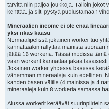
tarvita niin paljoa joukkoja. Tällöin joko
kenttää, ja silti pystyä puolustamaan vih
Mineraalien income ei ole enää lineaa
yksi rikas kaasu
Normaalipelissä jokainen worker tuo yht
kannattaakin rallyttaa mainista suoraan nat
jättää 16 workeria. Tässä modissa tämä 
vaan workerit kannattaa jakaa tasaisesti 
Jokainen worker yhdessa basessa kerää 
vähemmän mineraaleja kuin edellinen. Nä
kahden basen välille (4 mainissa ja 4 na
mineraaleja kuin 8 workeria samassa ba
Alussa workerit keräävät suurinpiirtein 