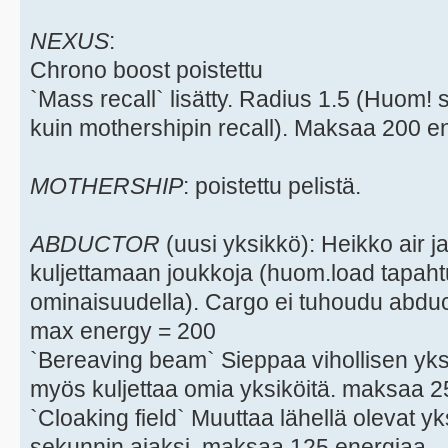
NEXUS
:
Chrono boost poistettu
`Mass recall` lisätty. Radius 1.5 (Huom! 
kuin mothershipin recall). Maksaa 200 e
MOTHERSHIP
: poistettu pelistä.
ABDUCTOR
(uusi yksikkö): Heikko air 
kuljettamaan joukkoja (huom.load tapah
ominaisuudella). Cargo ei tuhoudu abduc
max energy = 200
`Bereaving beam` Sieppaa vihollisen yksik
myös kuljettaa omia yksiköitä. maksaa 2
`Cloaking field` Muuttaa lähellä olevat y
sekunnin ajaksi. maksaa 125 energiaa.