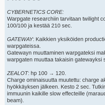
CYBERNETICS CORE:
Warpgate researchiin tarvitaan twilight 
100/100 ja kestää 210 sec.
GATEWAY
: Kaikkien yksiköiden producti
warpgateissa.
Gatewayn muuttaminen warpgateksi mak
warpgaten muuttaa takaisin gatewayksi s
ZEALOT
: hp 100 → 120.
Charge ominaisuutta muutettu: charge akt
hyökkäyksen jälkeen. Kesto 2 sec. Tutki
immuunin kaikille slow effecteille (marau
beam).