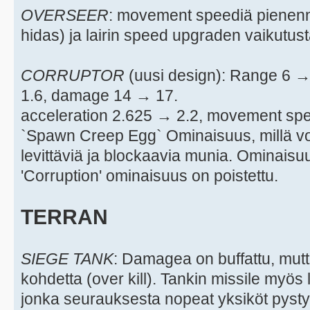
OVERSEER
: movement speediä pienenne
hidas) ja lairin speed upgraden vaikutust
CORRUPTOR
(uusi design): Range 6 
1.6, damage 14 → 17.
acceleration 2.625 → 2.2, movement sp
`Spawn Creep Egg` Ominaisuus, millä v
levittäviä ja blockaavia munia. Ominais
'Corruption' ominaisuus on poistettu.
TERRAN
SIEGE TANK
: Damagea on buffattu, mut
kohdetta (over kill). Tankin missile myös
jonka seurauksesta nopeat yksiköt pystyv