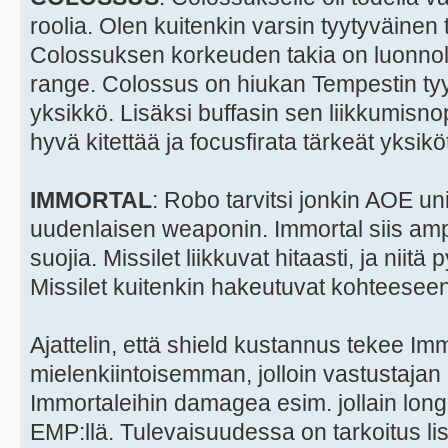
roolia. Olen kuitenkin varsin tyytyväine
Colossuksen korkeuden takia on luonnolli
range. Colossus on hiukan Tempestin ty
yksikkö. Lisäksi buffasin sen liikkumisno
hyvä kitettää ja focusfirata tärkeät yksiköt
IMMORTAL
: Robo tarvitsi jonkin AOE unit
uudenlaisen weaponin. Immortal siis amp
suojia. Missilet liikkuvat hitaasti, ja nii
Missilet kuitenkin hakeutuvat kohteeseen
Ajattelin, että shield kustannus tekee Imm
mielenkiintoisemman, jolloin vastustajan
Immortaleihin damagea esim. jollain long 
EMP:llä. Tulevaisuudessa on tarkoitus lis