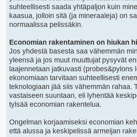
suhteellisesti saada yhtäpaljon kuin mi
kaasua, jolloin sitä (ja mineraaleja) on sa
normaalissa pelissäkin.
Economian rakentaminen on hiukan h
Jos yhdestä basesta saa vähemmän min
yleensä ja jos muut muuttujat pysyvät 
laajennetaan jatkuvasti (probes&pylons logi
ekonomiaan tarvitaan suhteellisesti ene
teknologiaan jää siis vähemmän rahaa. T
vastaiseen suuntaan, eli lyhentää keskipe
tylsää economian rakentelua.
Ongelman korjaamiseksi economian kehity
että alussa ja keskipelissä armeijan r