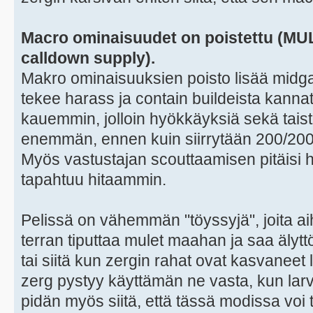
Macro ominaisuudet on poistettu (MULE
calldown supply).
Makro ominaisuuksien poisto lisää midga
tekee harass ja contain buildeista kann
kauemmin, jolloin hyökkäyksiä sekä tais
enemmän, ennen kuin siirrytään 200/200 
Myös vastustajan scouttaamisen pitäisi h
tapahtuu hitaammin.
Pelissä on vähemmän "töyssyjä", joita aih
terran tiputtaa mulet maahan ja saa älyt
tai siitä kun zergin rahat ovat kasvaneet
zerg pystyy käyttämän ne vasta, kun larv
pidän myös siitä, että tässä modissa voi t