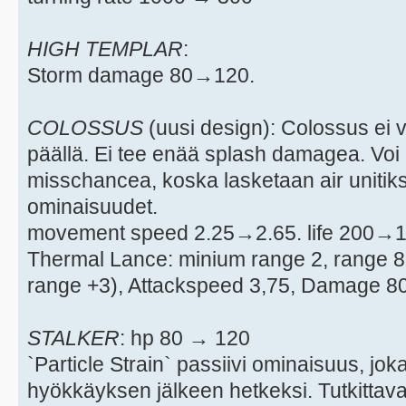
HIGH TEMPLAR
:
Storm damage 80→120.
COLOSSUS
(uusi design): Colossus ei 
päällä. Ei tee enää splash damagea. Vo
misschancea, koska lasketaan air unitiks
ominaisuudet.
movement speed 2.25→2.65. life 200→1
Thermal Lance: minium range 2, range 8
range +3), Attackspeed 3,75, Damage 80
STALKER
: hp 80 → 120
`Particle Strain` passiivi ominaisuus, jo
hyökkäyksen jälkeen hetkeksi. Tutkittava