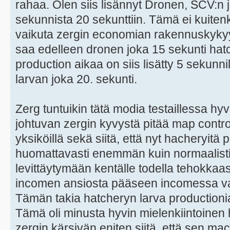
rahaa. Olen siis lisännyt Dronen, SCV:n
sekunnista 20 sekunttiin. Tämä ei kuitenk
vaikuta zergin economian rakennuskykyyn 
saa edelleen dronen joka 15 sekunti hat
production aikaa on siis lisätty 5 sekunni
larvan joka 20. sekunti.
Zerg tuntuikin tätä modia testaillessa hy
johtuvan zergin kyvystä pitää map control
yksiköillä sekä siitä, että nyt hacheryitä
huomattavasti enemmän kuin normaalisti.
levittäytymään kentälle todella tehokkaast
incomen ansiosta pääseen incomessa vas
Tämän takia hatcheryn larva productionia 
Tämä oli minusta hyvin mielenkiintoinen hav
zergin kärsivän eniten siitä, että sen mac