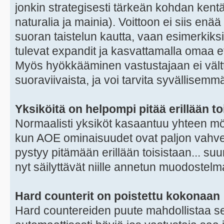
jonkin strategisesti tärkeän kohdan kent
naturalia ja mainia). Voittoon ei siis enä
suoran taistelun kautta, vaan esimerkiks
tulevat expandit ja kasvattamalla omaa e
Myös hyökkääminen vastustajaan ei vältt
suoraviivaista, ja voi tarvita syvällisemm
Yksiköitä on helpompi pitää erillään to
Normaalisti yksiköt kasaantuu yhteen mö
kun AOE ominaisuudet ovat paljon vahvemp
pystyy pitämään erillään toisistaan... suu
nyt säilyttävät niille annetun muodostel
Hard counterit on poistettu kokonaan
Hard countereiden puute mahdollistaa sen, 