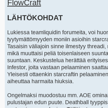
FlowCraft
LÄHTÖKOHDAT
Lukiessa teamliquidin forumeita, voi hu
tyytymättömyyden moniin asioihin starcra
Tasaisin väliajoin sinne ilmestyy threadi,
mikä muuttaisi peliä toisenlaiseen suu
suuntaan. Keskustelua herättää erityises
Infestor, joita vastaan pelaaminen saatta
Yleisesti ottaenkin starcraftin pelaaminen
aiheuttaa harmaita hiuksia.
Ongelmaksi muodostuu mm. AOE ominais
pulustajan edun puute. Deathball tyyppis