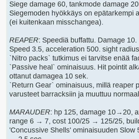
Siege damage 60, tankmode damage 20
Siegemoden hyökkäys on epätarkempi a
(ei kuitenkaan misschangea).
REAPER
: Speediä buffattu. Damage 10.
Speed 3.5, acceleration 500. sight radiu
`Nitro packs` tutkimus ei tarvitse enää fa
`Passive heal` ominaisuus. Hit pointit al
ottanut damagea 10 sek.
`Return Gear` ominaisuus, millä reaper 
varusteet barracksiin ja muuttuu normaal
MARAUDER
: hp 125, damage 10→20, a
range 6 → 7, cost 100/25 → 125/25, buil
'Concussive Shells' ominaisuuden Slow