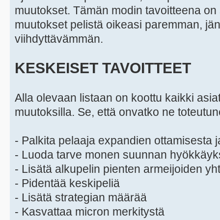
muutokset. Tämän modin tavoitteena on s
muutokset pelistä oikeasi paremman, jä
viihdyttävämmän.
KESKEISET TAVOITTEET
Alla olevaan listaan on koottu kaikki asiat,
muutoksilla. Se, että onvatko ne toteutu
- Palkita pelaaja expandien ottamisesta j
- Luoda tarve monen suunnan hyökkäyks
- Lisätä alkupelin pienten armeijoiden y
- Pidentää keskipeliä
- Lisätä strategian määrää
- Kasvattaa micron merkitystä