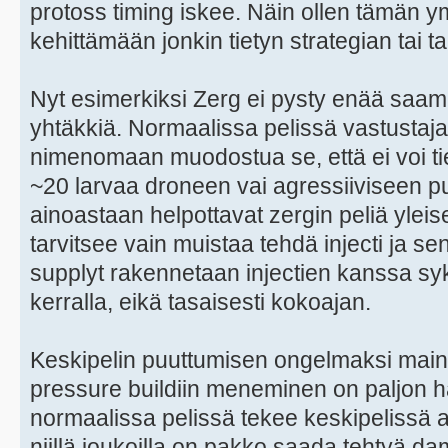
protoss timing iskee. Näin ollen tämän ym
kehittämään jonkin tietyn strategian tai ta
Nyt esimerkiksi Zerg ei pysty enää saa
yhtäkkiä. Normaalissa pelissä vastustaj
nimenomaan muodostua se, että ei voi t
~20 larvaa droneen vai agressiiviseen pusk
ainoastaan helpottavat zergin peliä yleis
tarvitsee vain muistaa tehdä injecti ja s
supplyt rakennetaan injectien kanssa syk
kerralla, eikä tasaisesti kokoajan.
Keskipelin puuttumisen ongelmaksi maini
pressure buildiin meneminen on paljon 
normaalissa pelissä tekee keskipelissä ag
niillä joukoilla on pakko saada tehtyä da