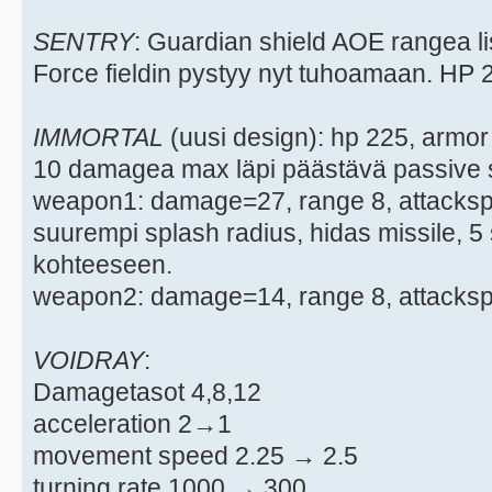
SENTRY
: Guardian shield AOE rangea li
Force fieldin pystyy nyt tuhoamaan. HP 
IMMORTAL
(uusi design): hp 225, armo
10 damagea max läpi päästävä passive s
weapon1: damage=27, range 8, attacks
suurempi splash radius, hidas missile, 
kohteeseen.
weapon2: damage=14, range 8, attackspe
VOIDRAY
:
Damagetasot 4,8,12
acceleration 2→1
movement speed 2.25 → 2.5
turning rate 1000 → 300