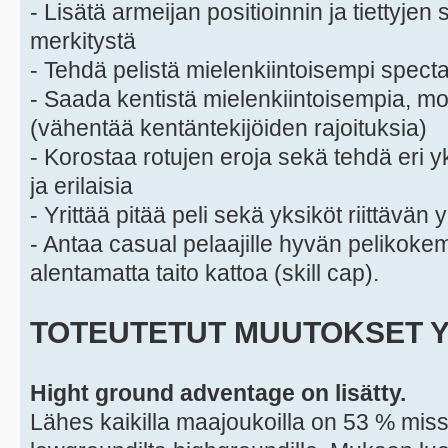
- Lisätä armeijan positioinnin ja tiettyjen
merkitystä
- Tehdä pelistä mielenkiintoisempi spect
- Saada kentistä mielenkiintoisempia, mon
(vähentää kentäntekijöiden rajoituksia)
- Korostaa rotujen eroja sekä tehdä eri y
ja erilaisia
- Yrittää pitää peli sekä yksiköt riittävän 
- Antaa casual pelaajille hyvän pelikok
alentamatta taito kattoa (skill cap).
TOTEUTETUT MUUTOKSET Y
Hight ground adventage on lisätty.
Lähes kaikilla maajoukoilla on 53 % mi