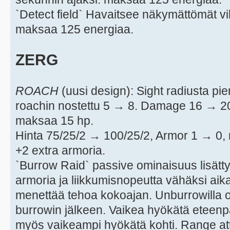
`Detect field` Havaitsee näkymättömät vi
maksaa 125 energiaa.
ZERG
ROACH
(uusi design): Sight radiusta p
roachin nostettu 5 → 8. Damage 16 → 2
maksaa 15 hp.
Hinta 75/25/2 → 100/25/2, Armor 1 → 0,
+2 extra armoria.
`Burrow Raid` passive ominaisuus lisätt
armoria ja liikkumisnopeutta vähäksi aik
menettää tehoa kokoajan. Unburrowilla 
burrowin jälkeen. Vaikea hyökätä eteenp
myös vaikeampi hyökätä kohti. Range att