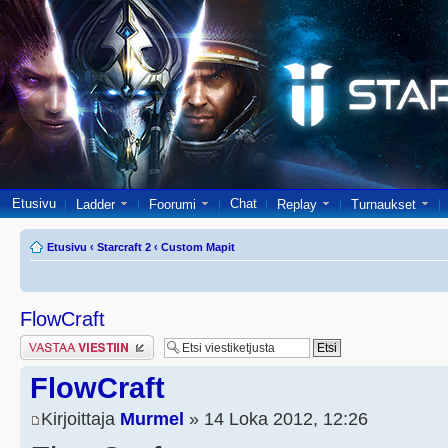
Etusivu
Chat
Ladder
Foorumi
Replay
Turnaukset
Etusivu
‹
Starcraft 2
‹
Custom Mapit
FlowCraft
Lähetä vastaus
FlowCraft
Kirjoittaja
Murmel
» 14 Loka 2012, 12:26