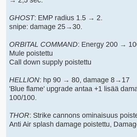
→ 2,5 sec.
GHOST
: EMP radius 1.5 → 2.
snipe: damage 25→30.
ORBITAL COMMAND
: Energy 200 → 1
Mule poistettu
Call down supply poistettu
HELLION
: hp 90 → 80, damage 8→17
'Blue flame' upgrade antaa +1 lisää da
100/100.
THOR
: Strike cannons ominaisuus poistet
Anti Air splash damage poistettu, Damag