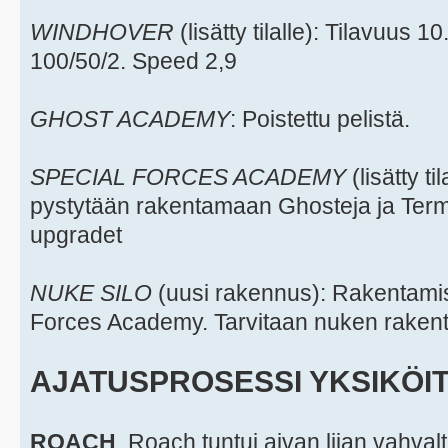
WINDHOVER
(lisätty tilalle): Tilavuus 
100/50/2. Speed 2,9
GHOST ACADEMY
: Poistettu pelistä.
SPECIAL FORCES ACADEMY
(lisätty ti
pystytään rakentamaan Ghosteja ja Termi
upgradet
NUKE SILO
(uusi rakennus): Rakentami
Forces Academy. Tarvitaan nuken rakent
AJATUSPROSESSI YKSIKÖI
ROACH
. Roach tuntui aivan liian vahva