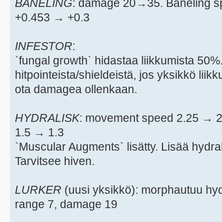
BANELING
: damage 20→35. Baneling 
+0.453 → +0.3
INFESTOR
:
`fungal growth` hidastaa liikkumista 5
hitpointeista/shieldeistä, jos yksikkö liik
ota damagea ollenkaan.
HYDRALISK
: movement speed 2.25 → 2.
1.5 → 1.3
`Muscular Augments` lisätty. Lisää hydr
Tarvitsee hiven.
LURKER
(uusi yksikkö): morphautuu hydr
range 7, damage 19