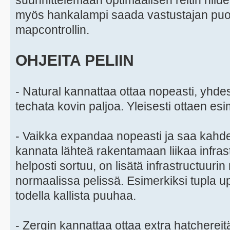
suunnittelemaan optimaalisen reitin niiden
myös hankalampi saada vastustajan puolel
mapcontrollin.
OHJEITA PELIIN
- Natural kannattaa ottaa nopeasti, yhde
techata kovin paljoa. Yleisesti ottaen esim
- Vaikka expandaa nopeasti ja saa kahden
kannata lähteä rakentamaan liikaa infrast
helposti sortuu, on lisätä infrastructuuri
normaalissa pelissä. Esimerkiksi tupla 
todella kallista puuhaa.
- Zergin kannattaa ottaa extra hatchereitä