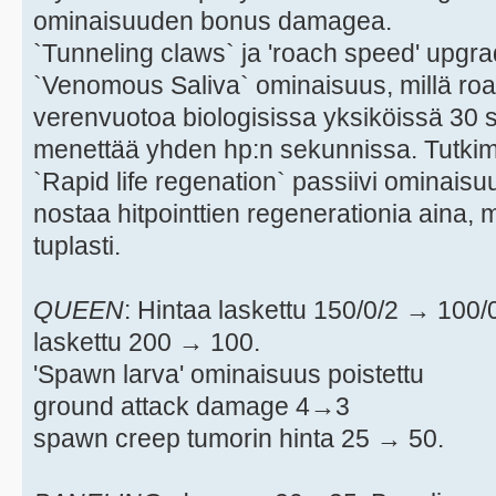
ominaisuuden bonus damagea.
`Tunneling claws` ja 'roach speed' upgrad
`Venomous Saliva` ominaisuus, millä ro
verenvuotoa biologisissa yksiköissä 30 
menettää yhden hp:n sekunnissa. Tutkimu
`Rapid life regenation` passiivi ominaisuu
nostaa hitpointtien regenerationia aina,
tuplasti.
QUEEN
: Hintaa laskettu 150/0/2 → 100
laskettu 200 → 100.
'Spawn larva' ominaisuus poistettu
ground attack damage 4→3
spawn creep tumorin hinta 25 → 50.