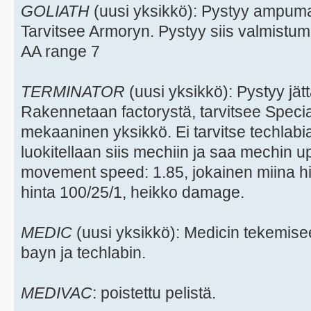
GOLIATH
(uusi yksikkö): Pystyy ampu
Tarvitsee Armoryn. Pystyy siis valmistum
AA range 7
TERMINATOR
(uusi yksikkö): Pystyy jä
Rakennetaan factorystä, tarvitsee Spec
mekaaninen yksikkö. Ei tarvitse techlab
luokitellaan siis mechiin ja saa mechin 
movement speed: 1.85, jokainen miina hi
hinta 100/25/1, heikko damage.
MEDIC
(uusi yksikkö): Medicin tekemise
bayn ja techlabin.
MEDIVAC
: poistettu pelistä.