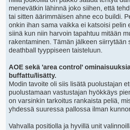
menevätkin lähinnä joko siihen, että teh
tai sitten äärimmäisen ahne eco buildi. 
onkin ihan sama vaikka ei katsoisi pelin
siinä kun niin harvoin tapahtuu mitään 
rakentaminen. Tämän jälkeen siirrytään
deathball tyyppiseen taisteluun.
AOE sekä 'area control' ominaisuuksi
buffattu/lisätty.
Modin tavoite oli siis lisätä puolustajan et
puolustamaan vastustajan hyökkäys pien
on varsinkin tarkoitus rankaista peliä, mis
yhdessä suuressa pallossa ilman kunnon
Vahvalla positiolla ja hyvillä unit valinno