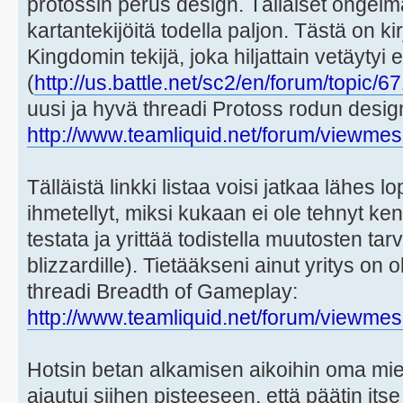
protossin perus design. Tälläiset ongelm
kartantekijöitä todella paljon. Tästä on k
Kingdomin tekijä, joka hiljattain vetäytyi 
(
http://us.battle.net/sc2/en/forum/topic
uusi ja hyvä threadi Protoss rodun desig
http://www.teamliquid.net/forum/viewmes
Tälläistä linkki listaa voisi jatkaa lähes 
ihmetellyt, miksi kukaan ei ole tehnyt ken
testata ja yrittää todistella muutosten tarv
blizzardille). Tietääkseni ainut yritys on 
threadi Breadth of Gameplay:
http://www.teamliquid.net/forum/viewmes
Hotsin betan alkamisen aikoihin oma mie
ajautui siihen pisteeseen, että päätin itse