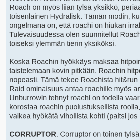
Roach on myös liian tylsä yksikkö, peria
toisenlainen Hydralisk. Tämän modin, ku
ongelmana on, että roachi on hiukan irral
Tulevaisuudessa olen suunnitellut Roac
toiseksi ylemmän tierin yksiköksi.
Koska Roachin hyökkäys maksaa hitpointt
taistelemaan kovin pitkään. Roachin hitpo
nopeasti. Tämä tekee Roachista hit&run
Raid ominaisuus antaa roachille myös are
Unburrowin tehnyt roachi on todella vaa
korostaa roachin puolustuksellista roolia,
vaikea hyökätä vihollista kohti (paitsi jos 
CORRUPTOR
. Corruptor on toinen tylsä