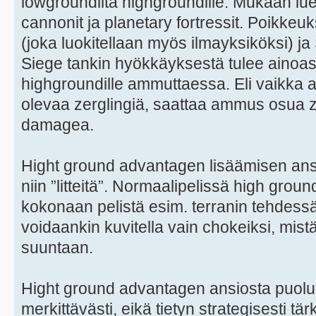
lowgroundilta highgroundille. Mukaan luet
cannonit ja planetary fortressit. Poikk
(joka luokitellaan myös ilmayksiköksi) j
Siege tankin hyökkäyksestä tulee ainoa
highgroundille ammuttaessa. Eli vaikka a
olevaa zerglingiä, saattaa ammus osua z
damagea.
Hight ground advantagen lisäämisen ansi
niin ”litteitä”. Normaalipelissä high gro
kokonaan pelistä esim. terranin tehdess
voidaankin kuvitella vain chokeiksi, mis
suuntaan.
Hight ground advantagen ansiosta puolu
merkittävästi, eikä tietyn strategisesti 