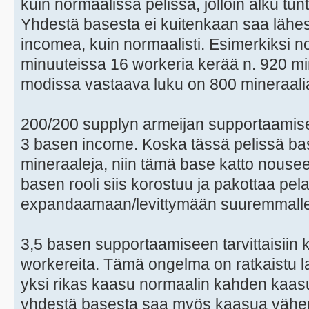
kuin normaalissa pelissä, jolloin alku tu
Yhdestä basesta ei kuitenkaan saa lähe
incomea, kuin normaalisti. Esimerkiksi n
minuuteissa 16 workeria kerää n. 920 mi
modissa vastaava luku on 800 mineraali
200/200 supplyn armeijan supportaamisee
3 basen income. Koska tässä pelissä 
mineraaleja, niin tämä base katto nouse
basen rooli siis korostuu ja pakottaa pel
expandaamaan/levittymään suuremmalle 
3,5 basen supportaamiseen tarvittaisiin 
workereita. Tämä ongelma on ratkaistu l
yksi rikas kaasu normaalin kahden kaas
yhdestä basesta saa myös kaasua vähemmä