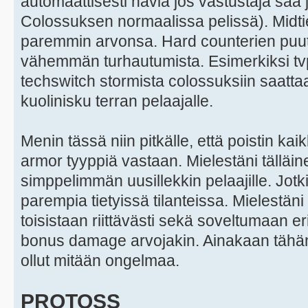
automaattisesti häviä jos vastustaja saa
Colossuksen normaalissa pelissä). Midtier 
paremmin arvonsa. Hard counterien puu
vähemmän turhautumista. Esimerkiksi t
techswitch stormista colossuksiin saattaa
kuolinisku terran pelaajalle.
Menin tässä niin pitkälle, että poistin ka
armor tyyppiä vastaan. Mielestäni tälläin
simppelimmän uusillekkin pelaajille. Jotkin
parempia tietyissä tilanteissa. Mielestä
toisistaan riittävästi sekä soveltumaan eril
bonus damage arvojakin. Ainakaan tähän 
ollut mitään ongelmaa.
PROTOSS