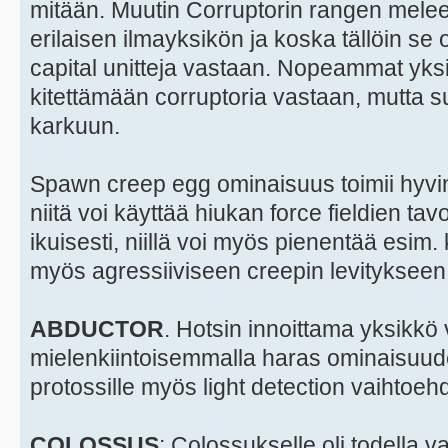
mitään. Muutin Corruptorin rangen meleek
erilaisen ilmayksikön ja koska tällöin se
capital unitteja vastaan. Nopeammat yksik
kitettämään corruptoria vastaan, mutta su
karkuun.
Spawn creep egg ominaisuus toimii hyvin
niitä voi käyttää hiukan force fieldien ta
ikuisesti, niillä voi myös pienentää esim.
myös agressiiviseen creepin levitykseen
ABDUCTOR
. Hotsin innoittama yksikkö
mielenkiintoisemmalla haras ominaisuude
protossille myös light detection vaihtoeh
COLOSSUS
: Colossukselle oli todella va