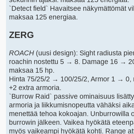
`Detect field` Havaitsee näkymättömät vi
maksaa 125 energiaa.
ZERG
ROACH
(uusi design): Sight radiusta p
roachin nostettu 5 → 8. Damage 16 → 2
maksaa 15 hp.
Hinta 75/25/2 → 100/25/2, Armor 1 → 0,
+2 extra armoria.
`Burrow Raid` passive ominaisuus lisätt
armoria ja liikkumisnopeutta vähäksi aik
menettää tehoa kokoajan. Unburrowilla 
burrowin jälkeen. Vaikea hyökätä eteenp
myös vaikeampi hyökätä kohti. Range att