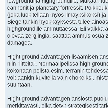
lowgroundilta highgroundille. Mukaan luet
cannonit ja planetary fortressit. Poikk
(joka luokitellaan myös ilmayksiköksi) j
Siege tankin hyökkäyksestä tulee ainoa
highgroundille ammuttaessa. Eli vaikka a
olevaa zerglingiä, saattaa ammus osua z
damagea.
Hight ground advantagen lisäämisen ansi
niin ”litteitä”. Normaalipelissä high gro
kokonaan pelistä esim. terranin tehdess
voidaankin kuvitella vain chokeiksi, mis
suuntaan.
Hight ground advantagen ansiosta puolu
merkittävästi, eikä tietyn strategisesti 