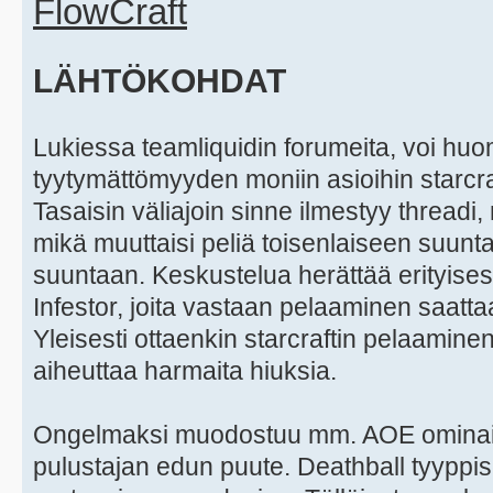
FlowCraft
LÄHTÖKOHDAT
Lukiessa teamliquidin forumeita, voi hu
tyytymättömyyden moniin asioihin starcra
Tasaisin väliajoin sinne ilmestyy threadi,
mikä muuttaisi peliä toisenlaiseen suu
suuntaan. Keskustelua herättää erityises
Infestor, joita vastaan pelaaminen saatta
Yleisesti ottaenkin starcraftin pelaaminen
aiheuttaa harmaita hiuksia.
Ongelmaksi muodostuu mm. AOE ominais
pulustajan edun puute. Deathball tyyppis