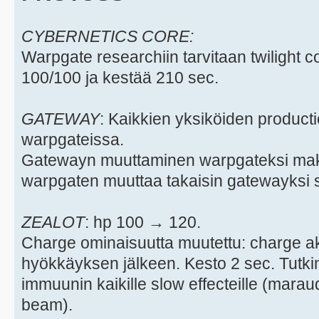
CYBERNETICS CORE:
Warpgate researchiin tarvitaan twilight 
100/100 ja kestää 210 sec.
GATEWAY
: Kaikkien yksiköiden producti
warpgateissa.
Gatewayn muuttaminen warpgateksi mak
warpgaten muuttaa takaisin gatewayksi s
ZEALOT
: hp 100 → 120.
Charge ominaisuutta muutettu: charge akt
hyökkäyksen jälkeen. Kesto 2 sec. Tutki
immuunin kaikille slow effecteille (marau
beam).