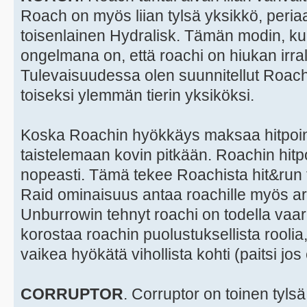
Roach on myös liian tylsä yksikkö, peria
toisenlainen Hydralisk. Tämän modin, ku
ongelmana on, että roachi on hiukan irral
Tulevaisuudessa olen suunnitellut Roac
toiseksi ylemmän tierin yksiköksi.
Koska Roachin hyökkäys maksaa hitpointt
taistelemaan kovin pitkään. Roachin hitpo
nopeasti. Tämä tekee Roachista hit&run
Raid ominaisuus antaa roachille myös are
Unburrowin tehnyt roachi on todella vaa
korostaa roachin puolustuksellista roolia,
vaikea hyökätä vihollista kohti (paitsi jos 
CORRUPTOR
. Corruptor on toinen tylsä