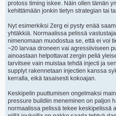
protoss timing iskee. Näin ollen tämän ym
kehittämään jonkin tietyn strategian tai ta
Nyt esimerkiksi Zerg ei pysty enää saa
yhtäkkiä. Normaalissa pelissä vastustaj
nimenomaan muodostua se, että ei voi t
~20 larvaa droneen vai agressiiviseen pusk
ainoastaan helpottavat zergin peliä yleis
tarvitsee vain muistaa tehdä injecti ja s
supplyt rakennetaan injectien kanssa syk
kerralla, eikä tasaisesti kokoajan.
Keskipelin puuttumisen ongelmaksi maini
pressure buildiin meneminen on paljon 
normaalissa pelissä tekee keskipelissä ag
niillä joukoilla on pakko saada tehtyä da