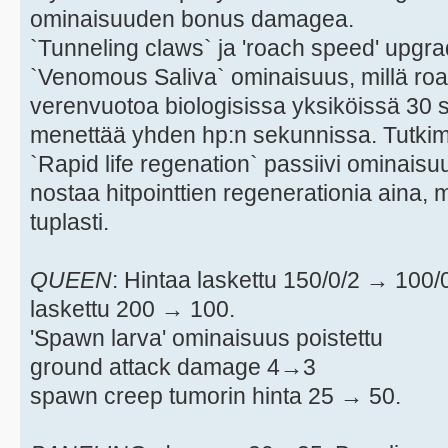
ominaisuuden bonus damagea.
`Tunneling claws` ja 'roach speed' upgrad
`Venomous Saliva` ominaisuus, millä ro
verenvuotoa biologisissa yksiköissä 30 
menettää yhden hp:n sekunnissa. Tutkimu
`Rapid life regenation` passiivi ominaisuu
nostaa hitpointtien regenerationia aina,
tuplasti.
QUEEN
: Hintaa laskettu 150/0/2 → 100
laskettu 200 → 100.
'Spawn larva' ominaisuus poistettu
ground attack damage 4→3
spawn creep tumorin hinta 25 → 50.