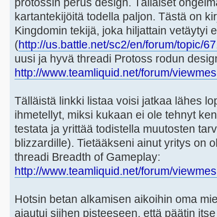
protossin perus design. Tälläiset ongelm
kartantekijöitä todella paljon. Tästä on k
Kingdomin tekijä, joka hiljattain vetäytyi 
(
http://us.battle.net/sc2/en/forum/topic
uusi ja hyvä threadi Protoss rodun desig
http://www.teamliquid.net/forum/viewmes
Tälläistä linkki listaa voisi jatkaa lähes 
ihmetellyt, miksi kukaan ei ole tehnyt ken
testata ja yrittää todistella muutosten tarv
blizzardille). Tietääkseni ainut yritys on 
threadi Breadth of Gameplay:
http://www.teamliquid.net/forum/viewmes
Hotsin betan alkamisen aikoihin oma mie
ajautui siihen pisteeseen, että päätin itse