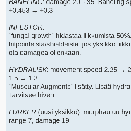
BANELING
: damage 20→35. Baneling 
+0.453 → +0.3
INFESTOR
:
`fungal growth` hidastaa liikkumista 5
hitpointeista/shieldeistä, jos yksikkö liik
ota damagea ollenkaan.
HYDRALISK
: movement speed 2.25 → 2.
1.5 → 1.3
`Muscular Augments` lisätty. Lisää hydr
Tarvitsee hiven.
LURKER
(uusi yksikkö): morphautuu hydr
range 7, damage 19