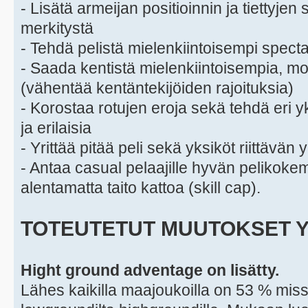
- Lisätä armeijan positioinnin ja tiettyjen
merkitystä
- Tehdä pelistä mielenkiintoisempi spect
- Saada kentistä mielenkiintoisempia, mon
(vähentää kentäntekijöiden rajoituksia)
- Korostaa rotujen eroja sekä tehdä eri y
ja erilaisia
- Yrittää pitää peli sekä yksiköt riittävän 
- Antaa casual pelaajille hyvän pelikok
alentamatta taito kattoa (skill cap).
TOTEUTETUT MUUTOKSET Y
Hight ground adventage on lisätty.
Lähes kaikilla maajoukoilla on 53 % mi