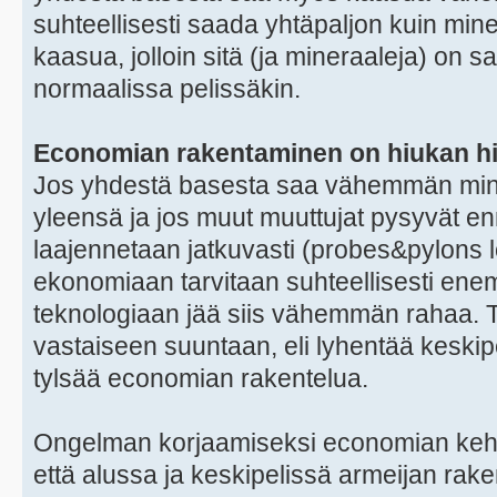
suhteellisesti saada yhtäpaljon kuin mi
kaasua, jolloin sitä (ja mineraaleja) on sa
normaalissa pelissäkin.
Economian rakentaminen on hiukan h
Jos yhdestä basesta saa vähemmän min
yleensä ja jos muut muuttujat pysyvät 
laajennetaan jatkuvasti (probes&pylons logi
ekonomiaan tarvitaan suhteellisesti ene
teknologiaan jää siis vähemmän rahaa. T
vastaiseen suuntaan, eli lyhentää keskipe
tylsää economian rakentelua.
Ongelman korjaamiseksi economian kehity
että alussa ja keskipelissä armeijan r