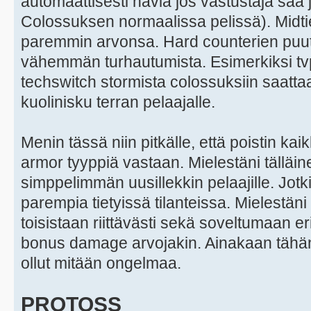
automaattisesti häviä jos vastustaja saa
Colossuksen normaalissa pelissä). Midtier 
paremmin arvonsa. Hard counterien puu
vähemmän turhautumista. Esimerkiksi t
techswitch stormista colossuksiin saattaa
kuolinisku terran pelaajalle.
Menin tässä niin pitkälle, että poistin ka
armor tyyppiä vastaan. Mielestäni tälläin
simppelimmän uusillekkin pelaajille. Jotkin
parempia tietyissä tilanteissa. Mielestä
toisistaan riittävästi sekä soveltumaan eril
bonus damage arvojakin. Ainakaan tähän 
ollut mitään ongelmaa.
PROTOSS