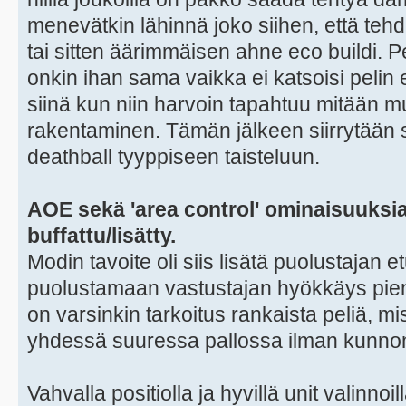
menevätkin lähinnä joko siihen, että teh
tai sitten äärimmäisen ahne eco buildi. 
onkin ihan sama vaikka ei katsoisi pelin
siinä kun niin harvoin tapahtuu mitään 
rakentaminen. Tämän jälkeen siirrytään
deathball tyyppiseen taisteluun.
AOE sekä 'area control' ominaisuuksi
buffattu/lisätty.
Modin tavoite oli siis lisätä puolustajan et
puolustamaan vastustajan hyökkäys pien
on varsinkin tarkoitus rankaista peliä, mis
yhdessä suuressa pallossa ilman kunnon
Vahvalla positiolla ja hyvillä unit valinno