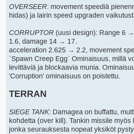
OVERSEER
: movement speediä pienenne
hidas) ja lairin speed upgraden vaikutust
CORRUPTOR
(uusi design): Range 6 
1.6, damage 14 → 17.
acceleration 2.625 → 2.2, movement sp
`Spawn Creep Egg` Ominaisuus, millä v
levittäviä ja blockaavia munia. Ominais
'Corruption' ominaisuus on poistettu.
TERRAN
SIEGE TANK
: Damagea on buffattu, mut
kohdetta (over kill). Tankin missile myös
jonka seurauksesta nopeat yksiköt pystyv