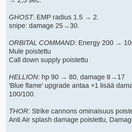
→ 2,5 sec.
GHOST
: EMP radius 1.5 → 2.
snipe: damage 25→30.
ORBITAL COMMAND
: Energy 200 → 1
Mule poistettu
Call down supply poistettu
HELLION
: hp 90 → 80, damage 8→17
'Blue flame' upgrade antaa +1 lisää da
100/100.
THOR
: Strike cannons ominaisuus poistet
Anti Air splash damage poistettu, Damag