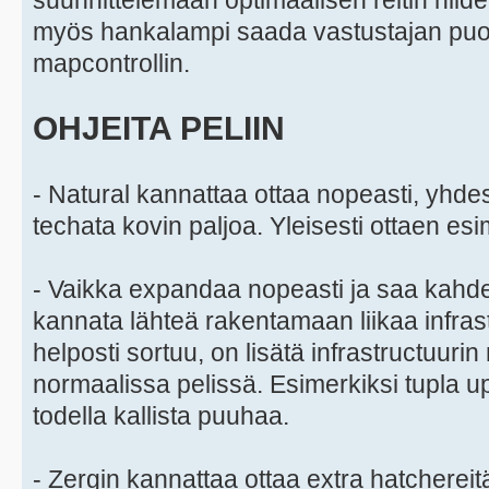
suunnittelemaan optimaalisen reitin niiden
myös hankalampi saada vastustajan puolel
mapcontrollin.
OHJEITA PELIIN
- Natural kannattaa ottaa nopeasti, yhde
techata kovin paljoa. Yleisesti ottaen esim
- Vaikka expandaa nopeasti ja saa kahden
kannata lähteä rakentamaan liikaa infrast
helposti sortuu, on lisätä infrastructuuri
normaalissa pelissä. Esimerkiksi tupla 
todella kallista puuhaa.
- Zergin kannattaa ottaa extra hatchereitä