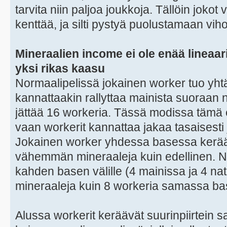
tarvita niin paljoa joukkoja. Tällöin joko
kenttää, ja silti pystyä puolustamaan vih
Mineraalien income ei ole enää lineaa
yksi rikas kaasu
Normaalipelissä jokainen worker tuo yht
kannattaakin rallyttaa mainista suoraan nat
jättää 16 workeria. Tässä modissa tämä 
vaan workerit kannattaa jakaa tasaisesti 
Jokainen worker yhdessa basessa kerää 
vähemmän mineraaleja kuin edellinen. Nä
kahden basen välille (4 mainissa ja 4 na
mineraaleja kuin 8 workeria samassa ba
Alussa workerit keräävät suurinpiirtein 