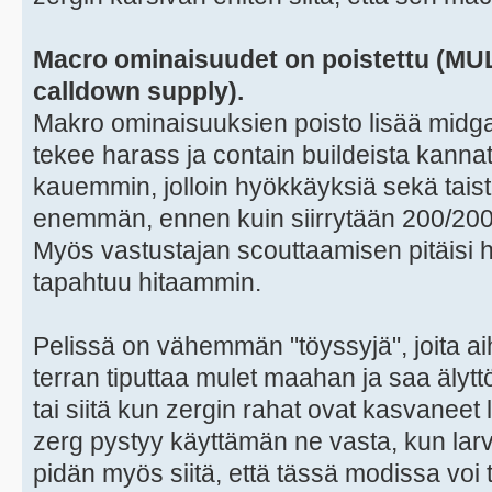
Macro ominaisuudet on poistettu (MULE
calldown supply).
Makro ominaisuuksien poisto lisää midga
tekee harass ja contain buildeista kann
kauemmin, jolloin hyökkäyksiä sekä tais
enemmän, ennen kuin siirrytään 200/200 
Myös vastustajan scouttaamisen pitäisi h
tapahtuu hitaammin.
Pelissä on vähemmän "töyssyjä", joita aih
terran tiputtaa mulet maahan ja saa älyt
tai siitä kun zergin rahat ovat kasvaneet
zerg pystyy käyttämän ne vasta, kun larv
pidän myös siitä, että tässä modissa voi t