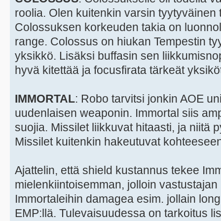
roolia. Olen kuitenkin varsin tyytyväine
Colossuksen korkeuden takia on luonnolli
range. Colossus on hiukan Tempestin ty
yksikkö. Lisäksi buffasin sen liikkumisno
hyvä kitettää ja focusfirata tärkeät yksiköt
IMMORTAL
: Robo tarvitsi jonkin AOE unit
uudenlaisen weaponin. Immortal siis amp
suojia. Missilet liikkuvat hitaasti, ja nii
Missilet kuitenkin hakeutuvat kohteeseen
Ajattelin, että shield kustannus tekee Imm
mielenkiintoisemman, jolloin vastustajan
Immortaleihin damagea esim. jollain long 
EMP:llä. Tulevaisuudessa on tarkoitus lis