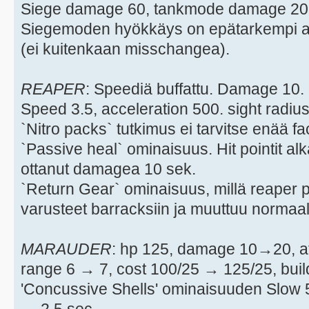
Siege damage 60, tankmode damage 20
Siegemoden hyökkäys on epätarkempi a
(ei kuitenkaan misschangea).
REAPER
: Speediä buffattu. Damage 10.
Speed 3.5, acceleration 500. sight radiu
`Nitro packs` tutkimus ei tarvitse enää fa
`Passive heal` ominaisuus. Hit pointit al
ottanut damagea 10 sek.
`Return Gear` ominaisuus, millä reaper 
varusteet barracksiin ja muuttuu normaal
MARAUDER
: hp 125, damage 10→20, a
range 6 → 7, cost 100/25 → 125/25, buil
'Concussive Shells' ominaisuuden Slow