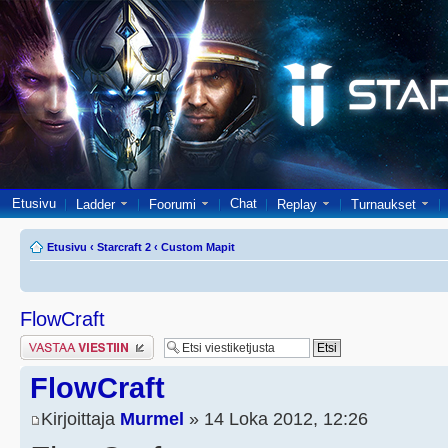
Etusivu
Chat
Ladder
Foorumi
Replay
Turnaukset
Etusivu
‹
Starcraft 2
‹
Custom Mapit
FlowCraft
Lähetä vastaus
FlowCraft
Kirjoittaja
Murmel
» 14 Loka 2012, 12:26