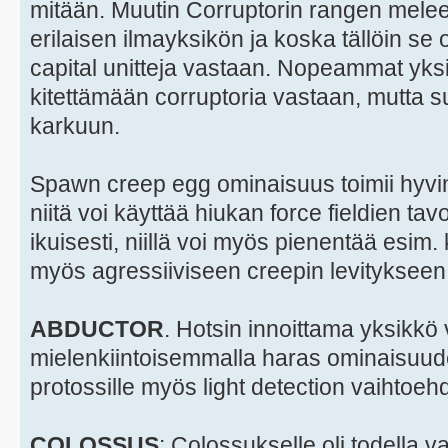
mitään. Muutin Corruptorin rangen meleek
erilaisen ilmayksikön ja koska tällöin se
capital unitteja vastaan. Nopeammat yksik
kitettämään corruptoria vastaan, mutta su
karkuun.
Spawn creep egg ominaisuus toimii hyvin
niitä voi käyttää hiukan force fieldien ta
ikuisesti, niillä voi myös pienentää esim.
myös agressiiviseen creepin levitykseen
ABDUCTOR
. Hotsin innoittama yksikkö
mielenkiintoisemmalla haras ominaisuude
protossille myös light detection vaihtoeh
COLOSSUS
: Colossukselle oli todella va