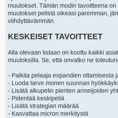
muutokset. Tämän modin tavoitteena on s
muutokset pelistä oikeasi paremman, jä
viihdyttävämmän.
KESKEISET TAVOITTEET
Alla olevaan listaan on koottu kaikki asiat,
muutoksilla. Se, että onvatko ne toteutu
- Palkita pelaaja expandien ottamisesta j
- Luoda tarve monen suunnan hyökkäyks
- Lisätä alkupelin pienten armeijoiden y
- Pidentää keskipeliä
- Lisätä strategian määrää
- Kasvattaa micron merkitystä