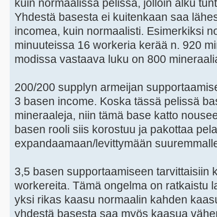
kuin normaalissa pelissä, jolloin alku tu
Yhdestä basesta ei kuitenkaan saa lähe
incomea, kuin normaalisti. Esimerkiksi n
minuuteissa 16 workeria kerää n. 920 mi
modissa vastaava luku on 800 mineraali
200/200 supplyn armeijan supportaamisee
3 basen income. Koska tässä pelissä 
mineraaleja, niin tämä base katto nouse
basen rooli siis korostuu ja pakottaa pel
expandaamaan/levittymään suuremmalle 
3,5 basen supportaamiseen tarvittaisiin 
workereita. Tämä ongelma on ratkaistu l
yksi rikas kaasu normaalin kahden kaas
yhdestä basesta saa myös kaasua vähemmä