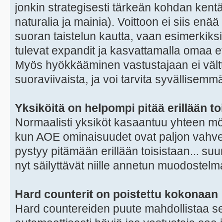
jonkin strategisesti tärkeän kohdan kent
naturalia ja mainia). Voittoon ei siis enä
suoran taistelun kautta, vaan esimerkiks
tulevat expandit ja kasvattamalla omaa e
Myös hyökkääminen vastustajaan ei vältt
suoraviivaista, ja voi tarvita syvällisemm
Yksiköitä on helpompi pitää erillään to
Normaalisti yksiköt kasaantuu yhteen mö
kun AOE ominaisuudet ovat paljon vahvemp
pystyy pitämään erillään toisistaan... suu
nyt säilyttävät niille annetun muodostel
Hard counterit on poistettu kokonaan
Hard countereiden puute mahdollistaa sen, 