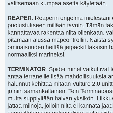
valitsemaan kumpaa asetta käytetään.
REAPER
: Reaperin ongelma mielestäni on
puolustukseen millään tavoin. Tämän taki
kannattavaa rakentaa niitä ollenkaan, vaik
pitämään alussa mapcontrollin. Näistä syi
ominaisuuden heittää jetpackit takaisin b
normaaliksi marineksi.
TERMINATOR
: Spider minet vaikuttivat 
antaa terraneille lisää mahdollisuuksia a
halunnut kehittää mitään Vulture 2.0 unitt
jo niin samankaltainen. Tein Terminatoris
mutta supplyltään halvan yksikön. Liikku
jättää miinoja, jolloin niitä ei kannata j