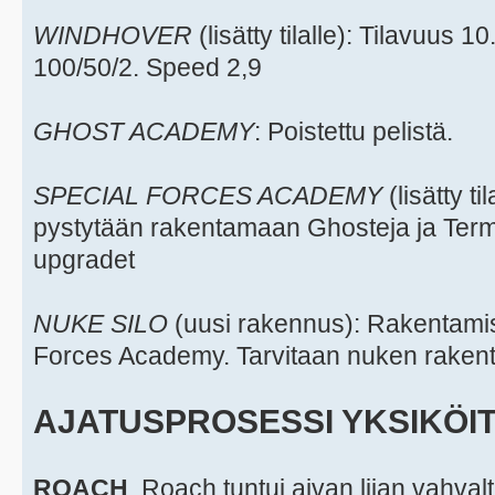
WINDHOVER
(lisätty tilalle): Tilavuus 
100/50/2. Speed 2,9
GHOST ACADEMY
: Poistettu pelistä.
SPECIAL FORCES ACADEMY
(lisätty ti
pystytään rakentamaan Ghosteja ja Termi
upgradet
NUKE SILO
(uusi rakennus): Rakentami
Forces Academy. Tarvitaan nuken rakent
AJATUSPROSESSI YKSIKÖI
ROACH
. Roach tuntui aivan liian vahva