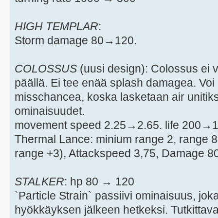
HIGH TEMPLAR
:
Storm damage 80→120.
COLOSSUS
(uusi design): Colossus ei 
päällä. Ei tee enää splash damagea. Vo
misschancea, koska lasketaan air unitiks
ominaisuudet.
movement speed 2.25→2.65. life 200→1
Thermal Lance: minium range 2, range 8
range +3), Attackspeed 3,75, Damage 80
STALKER
: hp 80 → 120
`Particle Strain` passiivi ominaisuus, jo
hyökkäyksen jälkeen hetkeksi. Tutkittava