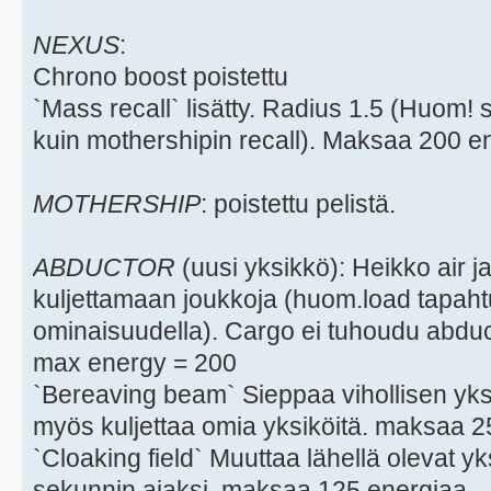
NEXUS
:
Chrono boost poistettu
`Mass recall` lisätty. Radius 1.5 (Huom! 
kuin mothershipin recall). Maksaa 200 e
MOTHERSHIP
: poistettu pelistä.
ABDUCTOR
(uusi yksikkö): Heikko air 
kuljettamaan joukkoja (huom.load tapah
ominaisuudella). Cargo ei tuhoudu abduc
max energy = 200
`Bereaving beam` Sieppaa vihollisen yksik
myös kuljettaa omia yksiköitä. maksaa 2
`Cloaking field` Muuttaa lähellä olevat y
sekunnin ajaksi. maksaa 125 energiaa.