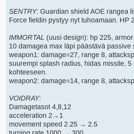
SENTRY
: Guardian shield AOE rangea li
Force fieldin pystyy nyt tuhoamaan. HP 
IMMORTAL
(uusi design): hp 225, armo
10 damagea max läpi päästävä passive s
weapon1: damage=27, range 8, attacks
suurempi splash radius, hidas missile, 
kohteeseen.
weapon2: damage=14, range 8, attackspe
VOIDRAY
:
Damagetasot 4,8,12
acceleration 2→1
movement speed 2.25 → 2.5
turning rate 1000 → 300