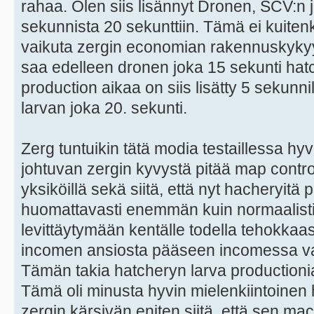
rahaa. Olen siis lisännyt Dronen, SCV:n
sekunnista 20 sekunttiin. Tämä ei kuitenk
vaikuta zergin economian rakennuskykyyn 
saa edelleen dronen joka 15 sekunti hat
production aikaa on siis lisätty 5 sekunni
larvan joka 20. sekunti.
Zerg tuntuikin tätä modia testaillessa hy
johtuvan zergin kyvystä pitää map control
yksiköillä sekä siitä, että nyt hacheryitä
huomattavasti enemmän kuin normaalisti.
levittäytymään kentälle todella tehokkaast
incomen ansiosta pääseen incomessa vas
Tämän takia hatcheryn larva productionia 
Tämä oli minusta hyvin mielenkiintoinen hav
zergin kärsivän eniten siitä, että sen mac