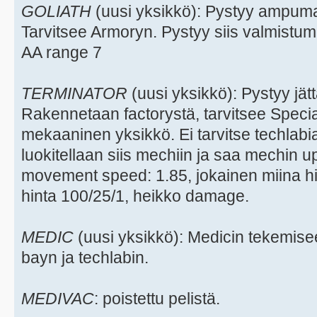
GOLIATH
(uusi yksikkö): Pystyy ampu
Tarvitsee Armoryn. Pystyy siis valmistum
AA range 7
TERMINATOR
(uusi yksikkö): Pystyy jä
Rakennetaan factorystä, tarvitsee Spec
mekaaninen yksikkö. Ei tarvitse techlab
luokitellaan siis mechiin ja saa mechin 
movement speed: 1.85, jokainen miina hi
hinta 100/25/1, heikko damage.
MEDIC
(uusi yksikkö): Medicin tekemise
bayn ja techlabin.
MEDIVAC
: poistettu pelistä.