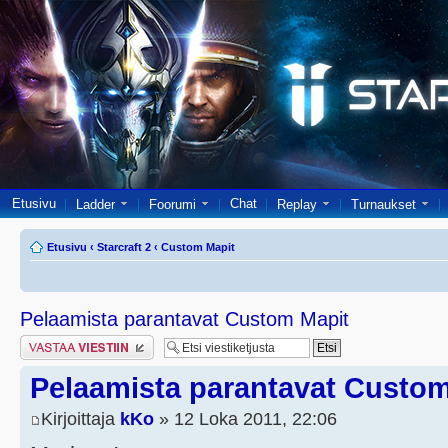
Etusivu
Chat
Ladder
Foorumi
Replay
Turnaukset
Etusivu
‹
Starcraft 2
‹
Custom Mapit
Pelaamista parantavat Custom Mapit
Lähetä vastaus
Pelaamista parantavat Custom
Kirjoittaja
kKo
» 12 Loka 2011, 22:06