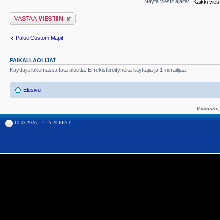
Näytä viestit ajalta:
Lähetä vastaus
Paluu Custom Mapit
PAIKALLAOLIJAT
Käyttäjiä lukemassa tätä aluetta: Ei rekisteröityneitä käyttäjiä ja 1 vierailijaa
Etusivu
Käännös, 
10.08.2026, 12:55:20 EEST