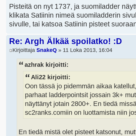
Pisteitä on nyt 1737, ja suomiladder näy
klikata Satiinin nimeä suomiladderin sivul
sivulle, tai katsoa Satiinin pisteet suora
Re: Argh Älkää spoilatko! :D
Kirjoittaja
SnakeQ
» 11 Loka 2013, 16:04
azhrak kirjoitti:
Ali22 kirjoitti:
Oon tässä jo pidemmän aikaa katellut, 
parhaat ladderpointsit jossain 3k+ mu
näyttänyt jotain 2800+. En tiedä missä
sc2ranks.comiin on luottamista niin jo
En tiedä mistä olet pisteet katsonut, mut