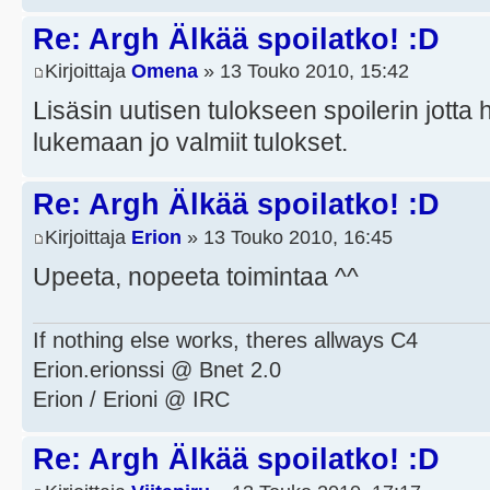
Re: Argh Älkää spoilatko! :D
Kirjoittaja
Omena
» 13 Touko 2010, 15:42
Lisäsin uutisen tulokseen spoilerin jotta
lukemaan jo valmiit tulokset.
Re: Argh Älkää spoilatko! :D
Kirjoittaja
Erion
» 13 Touko 2010, 16:45
Upeeta, nopeeta toimintaa ^^
If nothing else works, theres allways C4
Erion.erionssi @ Bnet 2.0
Erion / Erioni @ IRC
Re: Argh Älkää spoilatko! :D