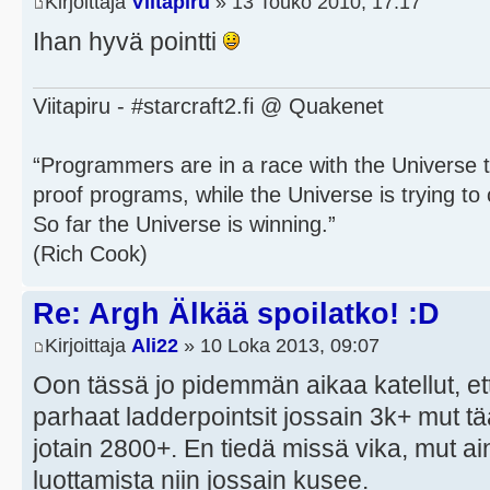
Kirjoittaja
Viitapiru
» 13 Touko 2010, 17:17
Ihan hyvä pointti
Viitapiru - #starcraft2.fi @ Quakenet
“Programmers are in a race with the Universe to
proof programs, while the Universe is trying to 
So far the Universe is winning.”
(Rich Cook)
Re: Argh Älkää spoilatko! :D
Kirjoittaja
Ali22
» 10 Loka 2013, 09:07
Oon tässä jo pidemmän aikaa katellut, ett
parhaat ladderpointsit jossain 3k+ mut t
jotain 2800+. En tiedä missä vika, mut a
luottamista niin jossain kusee.