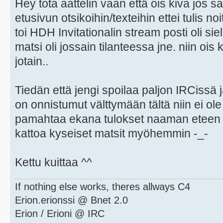
Hey tota aattelin vaan että ois kiva jos 
etusivun otsikoihin/texteihin ettei tulis no
toi HDH Invitationalin stream posti oli siel
matsi oli jossain tilanteessa jne. niin ois k
jotain..
Tiedän että jengi spoilaa paljon IRCissä 
on onnistumut välttymään tältä niin ei ole
pamahtaa ekana tulokset naaman etee
kattoa kyseiset matsit myöhemmin -_-
Kettu kuittaa ^^
If nothing else works, theres allways C4
Erion.erionssi @ Bnet 2.0
Erion / Erioni @ IRC