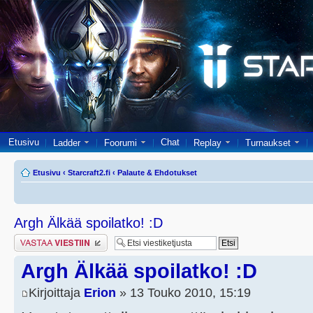
Etusivu
Chat
Ladder
Foorumi
Replay
Turnaukset
Etusivu
‹
Starcraft2.fi
‹
Palaute & Ehdotukset
Argh Älkää spoilatko! :D
Lähetä vastaus
Argh Älkää spoilatko! :D
Kirjoittaja
Erion
» 13 Touko 2010, 15:19