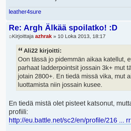
leather4sure
Re: Argh Älkää spoilatko! :D
Kirjoittaja
azhrak
» 10 Loka 2013, 18:17
Ali22 kirjoitti:
Oon tässä jo pidemmän aikaa katellut, et
parhaat ladderpointsit jossain 3k+ mut t
jotain 2800+. En tiedä missä vika, mut 
luottamista niin jossain kusee.
En tiedä mistä olet pisteet katsonut, mutta
profiili:
http://eu.battle.net/sc2/en/profile/216 ... 