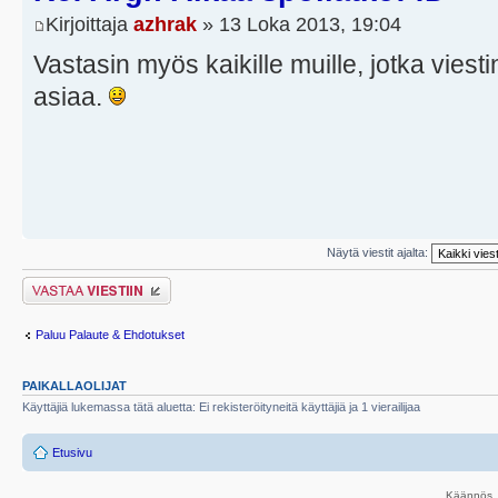
Kirjoittaja
azhrak
» 13 Loka 2013, 19:04
Vastasin myös kaikille muille, jotka vies
asiaa.
Näytä viestit ajalta:
Lähetä vastaus
Paluu Palaute & Ehdotukset
PAIKALLAOLIJAT
Käyttäjiä lukemassa tätä aluetta: Ei rekisteröityneitä käyttäjiä ja 1 vierailijaa
Etusivu
Käännös, 