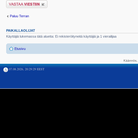
Lähetä vastaus
Paluu Terran
PAIKALLAOLIJAT
Käyttäjiä lukemassa tätä aluetta: Ei rekisteröityneitä käyttäjiä ja 1 vierailijaa
Etusivu
Käännös, 
07.08.2026, 20:29:29 EEST