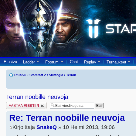
Etusivu
Chat
Ladder
Foorumi
Replay
Turnaukset
Etusivu
‹
Starcraft 2
‹
Strategia
‹
Terran
Terran noobille neuvoja
Lähetä vastaus
Re: Terran noobille neuvoja
Kirjoittaja
SnakeQ
» 10 Helmi 2013, 19:06