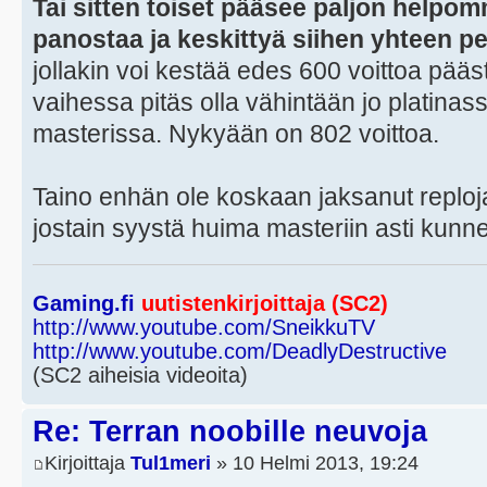
Tai sitten toiset pääsee paljon helpo
panostaa ja keskittyä siihen yhteen pel
jollakin voi kestää edes 600 voittoa pääs
vaihessa pitäs olla vähintään jo platinassa
masterissa. Nykyään on 802 voittoa.
Taino enhän ole koskaan jaksanut reploja 
jostain syystä huima masteriin asti kunn
Gaming.fi
uutistenkirjoittaja (SC2)
http://www.youtube.com/SneikkuTV
http://www.youtube.com/DeadlyDestructive
(SC2 aiheisia videoita)
Re: Terran noobille neuvoja
Kirjoittaja
Tul1meri
» 10 Helmi 2013, 19:24