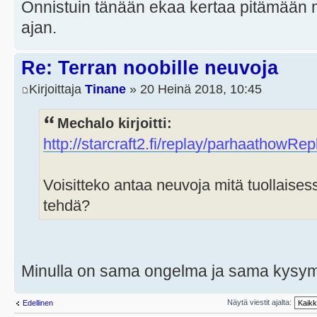
Onnistuin tänään ekaa kertaa pitämään mi
ajan.
Re: Terran noobille neuvoja
Kirjoittaja
Tinane
» 20 Heinä 2018, 10:45
Mechalo kirjoitti:
http://starcraft2.fi/replay/
parhaat
howRepl
Voisitteko antaa neuvoja mitä tuollaisess
tehdä?
Minulla on sama ongelma ja sama kysy
Näytä viestit ajalta:
Edellinen