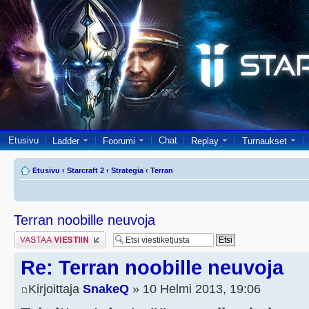
Etusivu
Chat
Ladder
Foorumi
Replay
Turnaukset
Etusivu
‹
Starcraft 2
‹
Strategia
‹
Terran
Terran noobille neuvoja
Lähetä vastaus
Re: Terran noobille neuvoja
Kirjoittaja
SnakeQ
» 10 Helmi 2013, 19:06