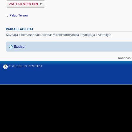
Lähetä vastaus
Paluu Terran
PAIKALLAOLIJAT
Käyttäjiä lukemassa tätä aluetta: Ei rekisteröityneitä käyttäjiä ja 1 vierailijaa
Etusivu
Käännös, 
07.08.2026, 09:59:28 EEST