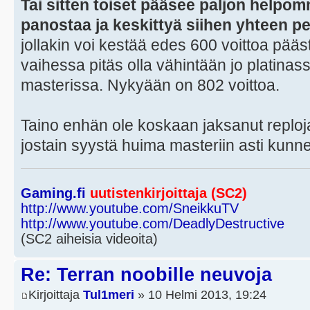
Tai sitten toiset pääsee paljon helpo
panostaa ja keskittyä siihen yhteen pel
jollakin voi kestää edes 600 voittoa pääs
vaihessa pitäs olla vähintään jo platinassa
masterissa. Nykyään on 802 voittoa.
Taino enhän ole koskaan jaksanut reploja 
jostain syystä huima masteriin asti kunn
Gaming.fi
uutistenkirjoittaja (SC2)
http://www.youtube.com/SneikkuTV
http://www.youtube.com/DeadlyDestructive
(SC2 aiheisia videoita)
Re: Terran noobille neuvoja
Kirjoittaja
Tul1meri
» 10 Helmi 2013, 19:24