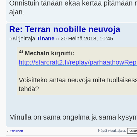
Onnistuin tänään ekaa kertaa pitämään mi
ajan.
Re: Terran noobille neuvoja
Kirjoittaja
Tinane
» 20 Heinä 2018, 10:45
Mechalo kirjoitti:
http://starcraft2.fi/replay/
parhaat
howRepl
Voisitteko antaa neuvoja mitä tuollaisess
tehdä?
Minulla on sama ongelma ja sama kysy
Näytä viestit ajalta:
Edellinen