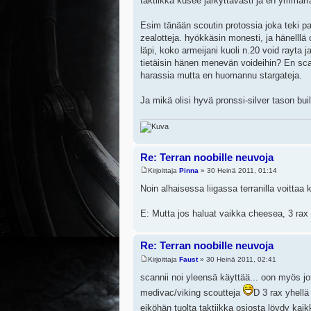
taktiikka kusee järkyttävästi ja en ymmärr
Esim tänään scoutin protossia joka teki pal
zealotteja. hyökkäsin monesti, ja hänelllä 
läpi, koko armeijani kuoli n.20 void rayta 
tietäisin hänen menevän voideihin? En scan
harassia mutta en huomannu stargateja.
Ja mikä olisi hyvä pronssi-silver tason bui
Re: Terran noobille neuvoja
Kirjoittaja
Pinna
» 30 Heinä 2011, 01:14
Noin alhaisessa liigassa terranilla voitta
E: Mutta jos haluat vaikka cheesea, 3 rax 
Re: Terran noobille neuvoja
Kirjoittaja
Faust
» 30 Heinä 2011, 02:41
scannii noi yleensä käyttää... oon myös jot
medivac/viking scoutteja
D 3 rax yhellä 
eiköhän tuolta taktiikka osiosta löydy ka