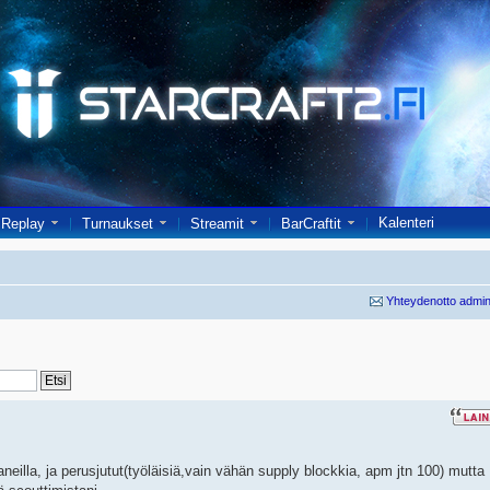
Kalenteri
Replay
Turnaukset
Streamit
BarCraftit
Yhteydenotto admin
aneilla, ja perusjutut(työläisiä,vain vähän supply blockkia, apm jtn 100) mutta