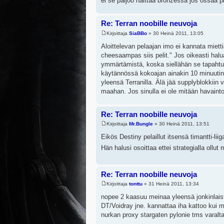
ei se paljoo haittaa bronzessa jos ossaa pi
Re: Terran noobille neuvoja
Kirjoittaja
SiaBBo
» 30 Heinä 2011, 13:05
Aloittelevan pelaajan imo ei kannata mietti
cheesaampas siis pelit." Jos oikeasti halua
ymmärtämistä, koska siellähän se tapahtuu
käytännössä kokoajan ainakin 10 minuutin 
yleensä Terranilla. Älä jää supplyblokkiin v
maahan. Jos sinulla ei ole mitään havaint
Re: Terran noobille neuvoja
Kirjoittaja
Mr.Bungle
» 30 Heinä 2011, 13:51
Eikös Destiny pelaillut itsensä timantti-li
Hän halusi osoittaa ettei strategialla ollu
Re: Terran noobille neuvoja
Kirjoittaja
tonttu
» 31 Heinä 2011, 13:34
nopee 2 kaasuu meinaa yleensä jonkinlaista
DT/Voidray jne. kannattaa iha kattoo kui m
nurkan proxy stargaten pylonie tms varalta