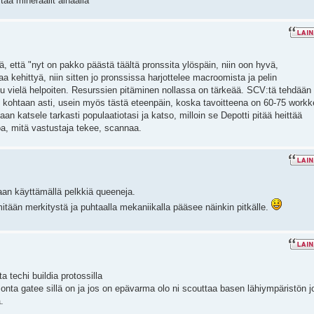
tää mineraalit alhaalla
ä, että "nyt on pakko päästä täältä pronssita ylöspäin, niin oon hyvä,
a kehittyä, niin sitten jo pronssissa harjottelee macroomista ja pelin
 vielä helpoiten. Resurssien pitäminen nollassa on tärkeää. SCV:tä tehdään
kohtaan asti, usein myös tästä eteenpäin, koska tavoitteena on 60-75 workk
aan katsele tarkasti populaatiotasi ja katso, milloin se Depotti pitää heittää
oa, mitä vastustaja tekee, scannaa.
igaan käyttämällä pelkkiä queeneja.
t mitään merkitystä ja puhtaalla mekaniikalla pääsee näinkin pitkälle.
 techi buildia protossilla
onta gatee sillä on ja jos on epävarma olo ni scouttaa basen lähiympäristön j
.