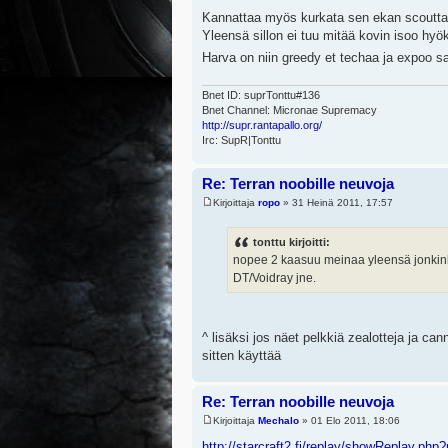
Kannattaa myös kurkata sen ekan scouttaa
Yleensä sillon ei tuu mitää kovin isoo hy
Harva on niin greedy et techaa ja expoo s
Bnet ID: suprTonttu#136
Bnet Channel: Micronae Supremacy
http://supr.rantapallo.org/
Irc: SupR|Tonttu
Re: Terran noobille neuvoja
Kirjoittaja
ropo
» 31 Heinä 2011, 17:57
tonttu kirjoitti:
nopee 2 kaasuu meinaa yleensä jonkinlai
DT/Voidray jne.
^ lisäksi jos näet pelkkiä zealotteja ja ca
sitten käyttää
Re: Terran noobille neuvoja
Kirjoittaja
Mechalo
» 01 Elo 2011, 18:06
http://starcraft2.fi/replay/showReplay.php