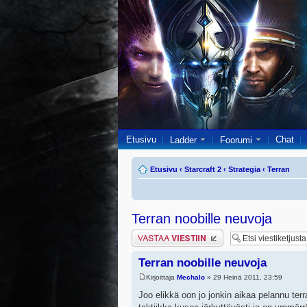
Etusivu
Chat
Ladder
Foorumi
Etusivu
‹
Starcraft 2
‹
Strategia
‹
Terran
Terran noobille neuvoja
Lähetä vastaus
Terran noobille neuvoja
Kirjoittaja
Mechalo
» 29 Heinä 2011, 23:59
Joo elikkä oon jo jonkin aikaa pelannu terr