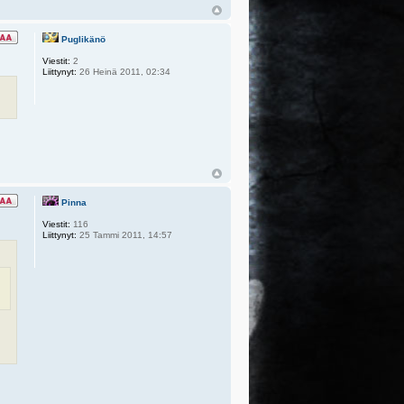
Puglikänö
Viestit:
2
Liittynyt:
26 Heinä 2011, 02:34
Pinna
Viestit:
116
Liittynyt:
25 Tammi 2011, 14:57