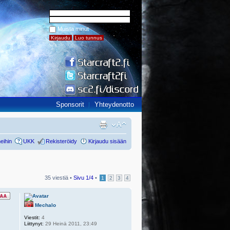
Muista minut
Sponsorit
Yhteydenotto
eihin
UKK
Rekisteröidy
Kirjaudu sisään
35 viestiä •
Sivu
1
/
4
•
1
2
3
4
Mechalo
Viestit:
4
Liittynyt:
29 Heinä 2011, 23:49