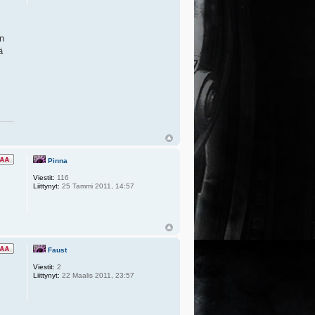
in
ä
Pinna
Viestit:
116
Liittynyt:
25 Tammi 2011, 14:57
Faust
Viestit:
2
Liittynyt:
22 Maalis 2011, 23:57