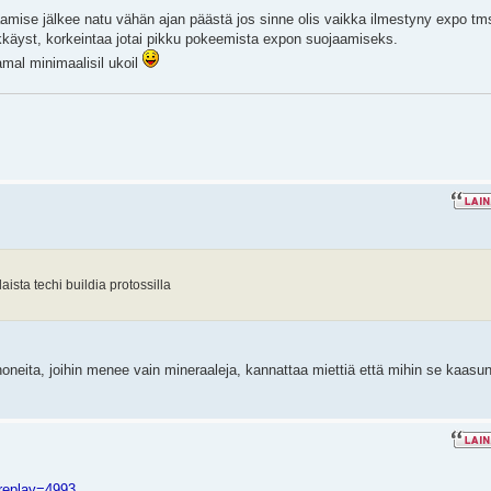
mise jälkee natu vähän ajan päästä jos sinne olis vaikka ilmestyny expo tm
ökkäyst, korkeintaa jotai pikku pokeemista expon suojaamiseks.
amal minimaalisil ukoil
sta techi buildia protossilla
nnoneita, joihin menee vain mineraaleja, kannattaa miettiä että mihin se kaasu
?replay=4993