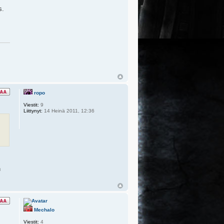
s.
ropo
Viestit:
9
Liittynyt:
14 Heinä 2011, 12:36
n
Mechalo
Viestit:
4