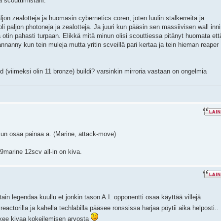
ä scouttimistani.
jon zealotteja ja huomasin cybernetics coren, joten luulin stalkerreita ja
oli paljon photoneja ja zealotteja. Ja juuri kun pääsin sen massiivisen wall inn
ja otin pahasti turpaan. Elikkä mitä minun olisi scouttiessa pitänyt huomata ett
nanny kun tein muleja mutta yritin scveillä pari kertaa ja tein hieman reaper
ld (viimeksi olin 11 bronze) buildi? varsinkin mirroria vastaan on ongelmia
a kun osaa painaa a. (Marine, attack-move)
9marine 12scv all-in on kiva.
ain legendaa kuullu et jonkin tason A.I. opponentti osaa käyttää villejä
reactorilla ja kahella techlabilla pääsee ronssissa harjaa pöytii aika helposti..
ikkee kivaa kokeilemisen arvosta