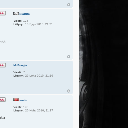
SiaBBo
Viestit:
124
Liittynyt:
13 Syys 2010, 21:21
eriä
Mr.Bungle
Viestit:
7
Liittynyt:
29 Loka 2010, 21:16
tonttu
Viestit:
198
Liittynyt:
20 Huhti 2010, 11:37
oka