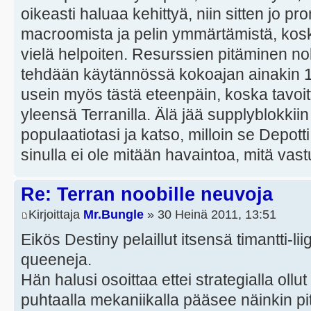
oikeasti haluaa kehittyä, niin sitten jo pr
macroomista ja pelin ymmärtämistä, kosk
vielä helpoiten. Resurssien pitäminen no
tehdään käytännössä kokoajan ainakin 10
usein myös tästä eteenpäin, koska tavoi
yleensä Terranilla. Älä jää supplyblokkiin
populaatiotasi ja katso, milloin se Depott
sinulla ei ole mitään havaintoa, mitä vas
Re: Terran noobille neuvoja
Kirjoittaja
Mr.Bungle
» 30 Heinä 2011, 13:51
Eikös Destiny pelaillut itsensä timantti-li
queeneja.
Hän halusi osoittaa ettei strategialla ollu
puhtaalla mekaniikalla pääsee näinkin pi