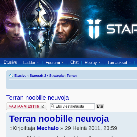
Etusivu
Chat
Ladder
Foorumi
Replay
Turnaukset
Etusivu
‹
Starcraft 2
‹
Strategia
‹
Terran
Terran noobille neuvoja
Lähetä vastaus
Terran noobille neuvoja
Kirjoittaja
Mechalo
» 29 Heinä 2011, 23:59