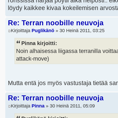
ronssissa harjaa pöytii aika helposti.. eik
löydy kaikkee kivaa kokeilemisen arvos
Re: Terran noobille neuvoja
Kirjoittaja
Puglikänö
» 30 Heinä 2011, 03:25
Pinna kirjoitti:
Noin alhaisessa liigassa terranilla voitt
attack-move)
Mutta entä jos myös vastustaja tietää s
Re: Terran noobille neuvoja
Kirjoittaja
Pinna
» 30 Heinä 2011, 05:09