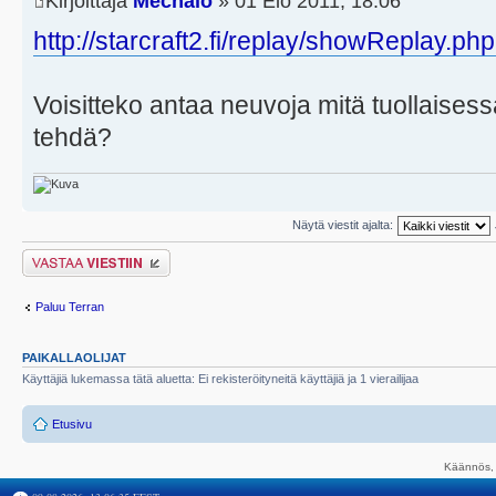
Kirjoittaja
Mechalo
» 01 Elo 2011, 18:06
http://starcraft2.fi/replay/showReplay.p
Voisitteko antaa neuvoja mitä tuollaisessa
tehdä?
Näytä viestit ajalta:
Lähetä vastaus
Paluu Terran
PAIKALLAOLIJAT
Käyttäjiä lukemassa tätä aluetta: Ei rekisteröityneitä käyttäjiä ja 1 vierailijaa
Etusivu
Käännös, 