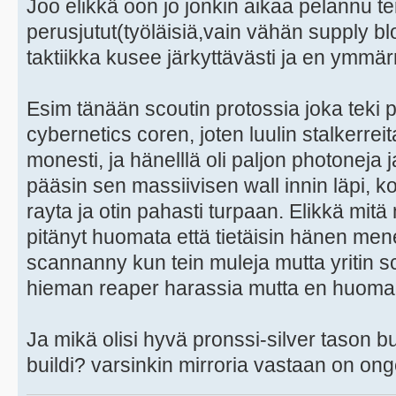
Joo elikkä oon jo jonkin aikaa pelannu ter
perusjutut(työläisiä,vain vähän supply bl
taktiikka kusee järkyttävästi ja en ymmär
Esim tänään scoutin protossia joka teki 
cybernetics coren, joten luulin stalkerrei
monesti, ja hänelllä oli paljon photoneja j
pääsin sen massiivisen wall innin läpi, k
rayta ja otin pahasti turpaan. Elikkä mitä
pitänyt huomata että tietäisin hänen me
scannanny kun tein muleja mutta yritin scv
hieman reaper harassia mutta en huoman
Ja mikä olisi hyvä pronssi-silver tason bu
buildi? varsinkin mirroria vastaan on on