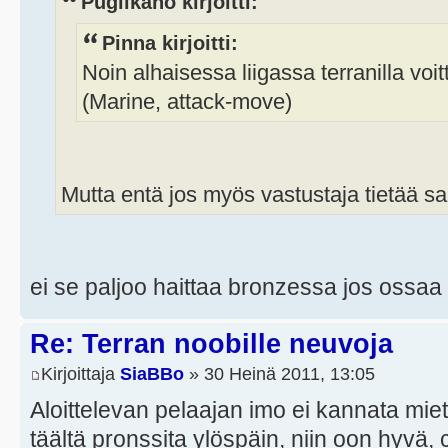
Puglikänö kirjoitti:
Pinna kirjoitti:
Noin alhaisessa liigassa terranilla voi
(Marine, attack-move)
Mutta entä jos myös vastustaja tietää 
ei se paljoo haittaa bronzessa jos ossaa 
Re: Terran noobille neuvoja
Kirjoittaja
SiaBBo
» 30 Heinä 2011, 13:05
Aloittelevan pelaajan imo ei kannata miet
täältä pronssita ylöspäin, niin oon hyvä,