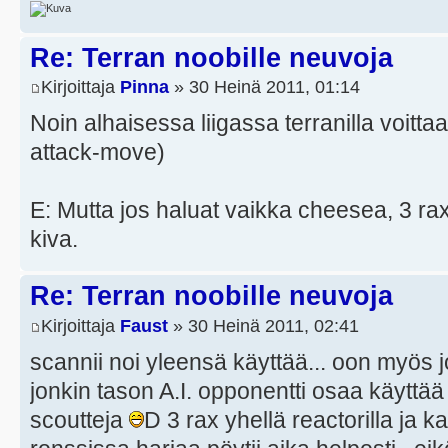
Re: Terran noobille neuvoja
Kirjoittaja
Pinna
» 30 Heinä 2011, 01:14
Noin alhaisessa liigassa terranilla voitt
attack-move)
E: Mutta jos haluat vaikka cheesea, 3 ra
kiva.
Re: Terran noobille neuvoja
Kirjoittaja
Faust
» 30 Heinä 2011, 02:41
scannii noi yleensä käyttää... oon myös j
jonkin tason A.I. opponentti osaa käyttää
scoutteja
D 3 rax yhellä reactorilla ja k