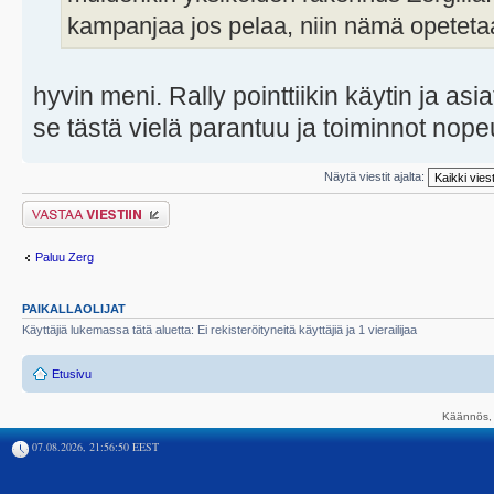
kampanjaa jos pelaa, niin nämä opeteta
hyvin meni. Rally pointtiikin käytin ja as
se tästä vielä parantuu ja toiminnot nope
Näytä viestit ajalta:
Lähetä vastaus
Paluu Zerg
PAIKALLAOLIJAT
Käyttäjiä lukemassa tätä aluetta: Ei rekisteröityneitä käyttäjiä ja 1 vierailijaa
Etusivu
Käännös, 
07.08.2026, 21:56:50 EEST