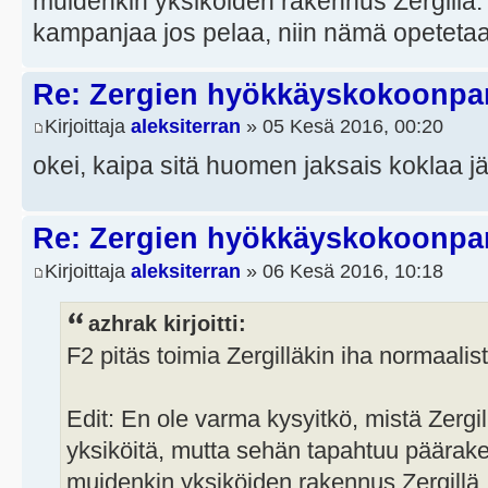
muidenkin yksiköiden rakennus Zergillä.
kampanjaa jos pelaa, niin nämä opetetaa
Re: Zergien hyökkäyskokoonp
Kirjoittaja
aleksiterran
» 05 Kesä 2016, 00:20
okei, kaipa sitä huomen jaksais koklaa jäl
Re: Zergien hyökkäyskokoonp
Kirjoittaja
aleksiterran
» 06 Kesä 2016, 10:18
azhrak kirjoitti:
F2 pitäs toimia Zergilläkin iha normaalist
Edit: En ole varma kysyitkö, mistä Zerg
yksiköitä, mutta sehän tapahtuu päärak
muidenkin yksiköiden rakennus Zergillä.