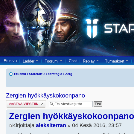
Etusivu
Chat
Ladder
Foorumi
Replay
Turnaukset
Etusivu
‹
Starcraft 2
‹
Strategia
‹
Zerg
Zergien hyökkäyskokoonpano
Lähetä vastaus
Zergien hyökkäyskokoonpan
Kirjoittaja
aleksiterran
» 04 Kesä 2016, 23:57