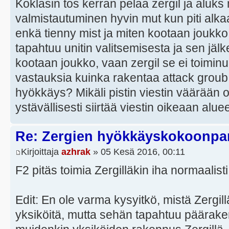
Koklasin tos kerran pelaa zergil ja aluks 
valmistautuminen hyvin mut kun piti alka
enkä tienny mist ja miten kootaan joukko
tapahtuu unitin valitsemisesta ja sen jäl
kootaan joukko, vaan zergil se ei toiminuk
vastauksia kuinka rakentaa attack groub u
hyökkäys? Mikäli pistin viestin väärään o
ystävällisesti siirtää viestin oikeaan alu
Re: Zergien hyökkäyskokoonp
Kirjoittaja
azhrak
» 05 Kesä 2016, 00:11
F2 pitäs toimia Zergilläkin iha normaalisti
Edit: En ole varma kysyitkö, mistä Zergi
yksiköitä, mutta sehän tapahtuu päärak