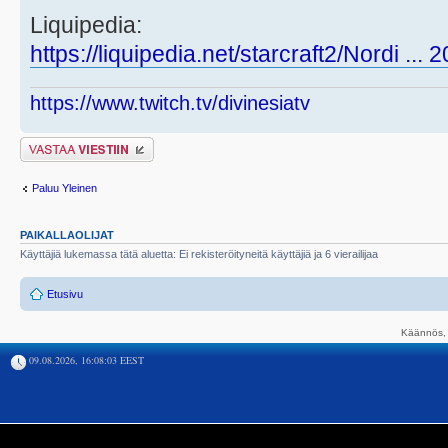
Liquipedia:
https://liquipedia.net/starcraft2/Nordi ...
https://www.twitch.tv/divinesiatv
Lähetä vastaus
Paluu Yleinen
PAIKALLAOLIJAT
Käyttäjiä lukemassa tätä aluetta: Ei rekisteröityneitä käyttäjiä ja 6 vierailijaa
Etusivu
Käännös, 
09.08.2026, 16:08:03 EEST