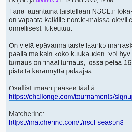
Kirjoittaja
Divinesia
» 13 Loka 2020, 16:06
Tänä lauantaina taistellaan NSCL:n loka
on vapaata kaikille nordic-maissa oleville
onnellisesti lukeutuu.
On vielä epävarma taistellaanko marra
päällä melkein koko kuukauden. Voi hyvi
turnaus on finaaliturnaus, jossa pelaa 1
pisteitä kerännyttä pelaajaa.
Osallistumaan pääsee täältä:
https://challonge.com/tournaments/si
Matcherino:
https://matcherino.com/t/nscl-season8