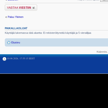
Lähetä vastaus
Paluu Yleinen
PAIKALLAOLIJAT
Käyttäjiä lukemassa tätä aluetta: Ei rekisteröityneitä käyttäjiä ja 5 vierailijaa
Etusivu
Käännös, 
10.08.2026, 17:55:15 EEST