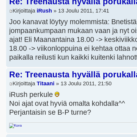
Re: Treenausta hyvällä porukall
Kirjoittaja
iRush
» 13 Joulu 2011, 17:41
Joo kanavat löytyy molemmista: Bnetistä
jompaankumpaan mukaan vaan ja nyt ois
ajat! Eli Maanantaina 18.00 -> keskiviikk
18.00 -> viikonloppuina ei kehtaa ottaa n
paikalla reilusti kun kaikki kuitenki lahno
Re: Treenausta hyvällä porukall
Kirjoittaja
Titaani
» 13 Joulu 2011, 21:50
iRush perkule
Noi ajat ovat hyviä omalta kohdalla^^
Perjantaisin se B-P turne?