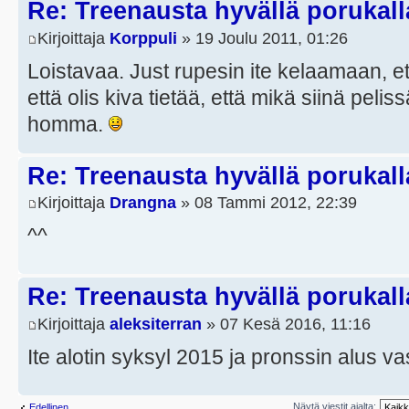
Re: Treenausta hyvällä porukall
Kirjoittaja
Korppuli
» 19 Joulu 2011, 01:26
Loistavaa. Just rupesin ite kelaamaan, et
että olis kiva tietää, että mikä siinä pel
homma.
Re: Treenausta hyvällä porukall
Kirjoittaja
Drangna
» 08 Tammi 2012, 22:39
^^
Re: Treenausta hyvällä porukall
Kirjoittaja
aleksiterran
» 07 Kesä 2016, 11:16
Ite alotin syksyl 2015 ja pronssin alus vas
Näytä viestit ajalta:
Edellinen