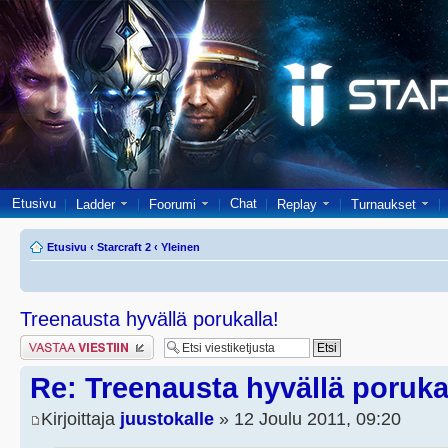
Etusivu
Chat
Ladder
Foorumi
Replay
Turnaukset
Etusivu
‹
Starcraft 2
‹
Yleinen
Treenausta hyvällä porukalla!
Lähetä vastaus
Re: Treenausta hyvällä poruka
Kirjoittaja
juustokalle
» 12 Joulu 2011, 09:20