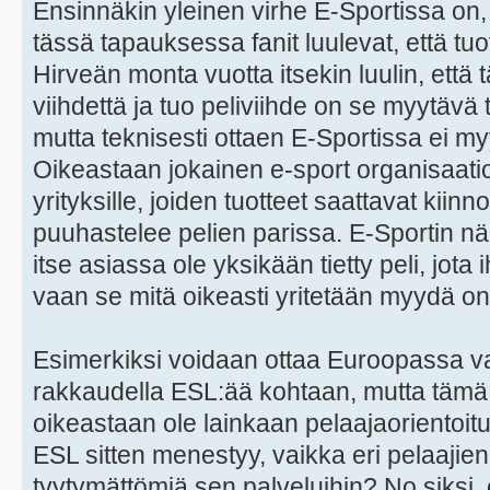
Ensinnäkin yleinen virhe E-Sportissa on,
tässä tapauksessa fanit luulevat, että tu
Hirveän monta vuotta itsekin luulin, että
viihdettä ja tuo peliviihde on se myytävä 
mutta teknisesti ottaen E-Sportissa ei m
Oikeastaan jokainen e-sport organisaati
yrityksille, joiden tuotteet saattavat kii
puuhastelee pelien parissa. E-Sportin n
itse asiassa ole yksikään tietty peli, jot
vaan se mitä oikeasti yritetään myydä on
Esimerkiksi voidaan ottaa Euroopassa va
rakkaudella ESL:ää kohtaan, mutta tämä "
oikeastaan ole lainkaan pelaajaorientoit
ESL sitten menestyy, vaikka eri pelaajien
tyytymättömiä sen palveluihin? No siksi, e