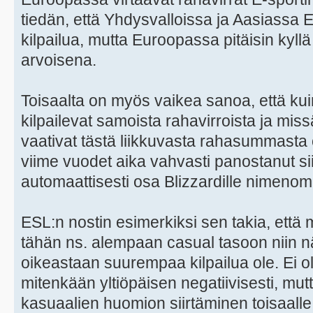
tiedän, että Yhdysvalloissa ja Aasiassa 
kilpailua, mutta Euroopassa pitäisin kyl
arvoisena.
Toisaalta on myös vaikea sanoa, että ku
kilpailevat samoista rahavirroista ja miss
vaativat tästä liikkuvasta rahasummasta 
viime vuodet aika vahvasti panostanut si
automaattisesti osa Blizzardille nimenoma
ESL:n nostin esimerkiksi sen takia, että m
tähän ns. alempaan casual tasoon niin nä
oikeastaan suurempaa kilpailua ole. Ei ol
mitenkään yltiöpäisen negatiivisesti, mu
kasuaalien huomion siirtäminen toisaalle 