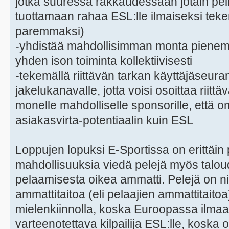
jotka suuressa rakkaudessaan jotain peli
tuottamaan rahaa ESL:lle ilmaiseksi tek
paremmaksi)
-yhdistää mahdollisimman monta piene
yhden ison toiminta kollektiivisesti
-tekemällä riittävän tarkan käyttäjäseur
jakelukanavalle, jotta voisi osoittaa riit
monelle mahdolliselle sponsorille, että 
asiakasvirta-potentiaalin kuin ESL
Loppujen lopuksi E-Sportissa on erittäin p
mahdollisuuksia viedä pelejä myös taloud
pelaamisesta oikea ammatti. Pelejä on nii
ammattitaitoa (eli pelaajien ammattitaitoa)
mielenkiinnolla, koska Euroopassa ilm
varteenotettava kilpailija ESL:lle, koska on