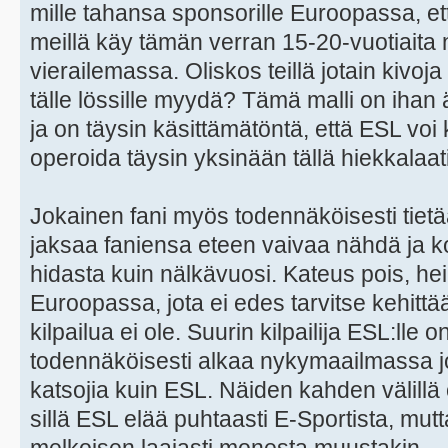
mille tahansa sponsorille Euroopassa, että
meillä käy tämän verran 15-20-vuotiaita 
vierailemassa. Oliskos teillä jotain kivoja 
tälle lössille myydä? Tämä malli on iha
ja on täysin käsittämätöntä, että ESL vo
operoida täysin yksinään tällä hiekkalaati
Jokainen fani myös todennäköisesti tietää
jaksaa faniensa eteen vaivaa nähdä ja k
hidasta kuin nälkävuosi. Kateus pois, hei
Euroopassa, jota ei edes tarvitse kehitt
kilpailua ei ole. Suurin kilpailija ESL:lle 
todennäköisesti alkaa nykymaailmassa 
katsojia kuin ESL. Näiden kahden välillä 
sillä ESL elää puhtaasti E-Sportista, mutt