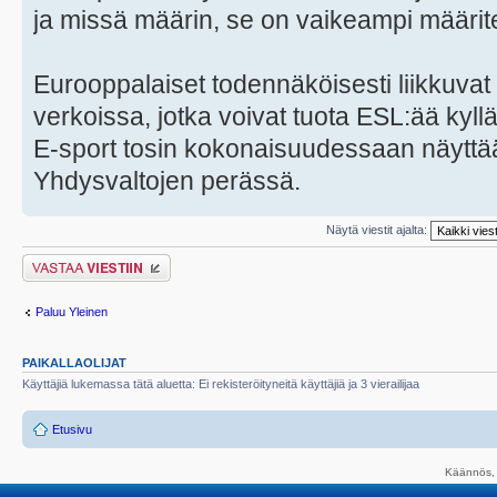
ja missä määrin, se on vaikeampi määrite
Eurooppalaiset todennäköisesti liikkuv
verkoissa, jotka voivat tuota ESL:ää kyl
E-sport tosin kokonaisuudessaan näyttä
Yhdysvaltojen perässä.
Näytä viestit ajalta:
Lähetä vastaus
Paluu Yleinen
PAIKALLAOLIJAT
Käyttäjiä lukemassa tätä aluetta: Ei rekisteröityneitä käyttäjiä ja 3 vierailijaa
Etusivu
Käännös, 