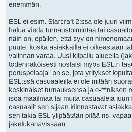
enemmän.
ESL ei esim. Starcraft 2:ssa ole juuri vi
halua viedä turnaustoimintaa tai casualt
näin on, epäilen, että syy on nimenomaan
puute, koska asiakkailla ei oikeastaan täl
valinnan varaa. Uusi kilpailu alueella (j
todennäköisesti nostaisi myös ESL:n taso
peruspelaaja" on se, jota yritykset lopult
ESL:ssä casuaaleilla ei ole mitään suora
keskinäiset turnauksensa ja e-**niksen mi
isoa maailmaa tai muita casuaaleja juuri 
casuaalit sen sijaan kiinnostavat asiakk
sen takia ESL ylipäätään pitää ns. vapaat
jakelukanavissaan.