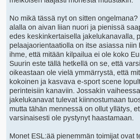
melkoisen laajasti monesta muustakin.
No mikä tässä nyt on sitten ongelmana? N
alalla on aivan liian nuori ja pienissä 
edes keskinkertaisella jakelukanavalla, p
pelaajaorientaatiolla on itse asiassa niin
ihme, että mitään kilpailua ei ole koko 
Suurin este tällä hetkellä on se, että varsina
oikeastaan ole vielä ymmärrystä, että mi
kokoinen ja kasvava e-sport scene lopult
perinteisiin kanaviin. Jossakin vaihees
jakelukanavat tulevat kiinnostumaan tuo
mutta tähän mennessä on ollut yllätys, et
varsinaisesti ole pystynyt haastamaan.
Monet ESL:ää pienemmän toimijat ovat te