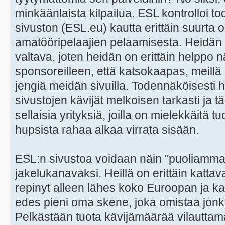
minkäänlaista kilpailua. ESL kontrolloi 
sivuston (ESL.eu) kautta erittäin suurt
amatööripelaajien pelaamisesta. Heidän 
valtava, joten heidän on erittäin helppo n
sponsoreilleen, että katsokaapas, meillä
jengiä meidän sivuilla. Todennäköisesti
sivustojen kävijät melkoisen tarkasti ja 
sellaisia yrityksiä, joilla on mielekkäitä tu
hupsista rahaa alkaa virrata sisään.
ESL:n sivustoa voidaan näin "puoliammat
jakelukanavaksi. Heillä on erittäin katta
repinyt alleen lähes koko Euroopan ja kaik
edes pieni oma skene, joka omistaa jonk
Pelkästään tuota kävijämäärää vilauttama