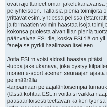
ovat rajoittaneet oman jakelukanavansa y
peliyhteisöön. Tällaisia pieniä toimijoita
yrittävät esim. yhdessä pelissä (Starcraft
ja formaatien voimin haastaa isoja toimij
kokonsa puolesta aivan liian pieniä tuo
päänvaivaa ESL:lle, koska ESL:llä on yl
faneja se pyrkii haalimaan itselleen.
Jotta ESL:n voisi aidosti haastaa pitäisi:
-luoda jakelukanava, joka pystyy kilpa
monen e-sport scenen seuraajan ajasta 
pelimäärällä
-tarjoamaan pelaajalähtöisempiä turnauks
(tässä kohtaa ESL:n voittaisi vaikka naa
pääsääntöisesti teettävän kaiken työnsä 