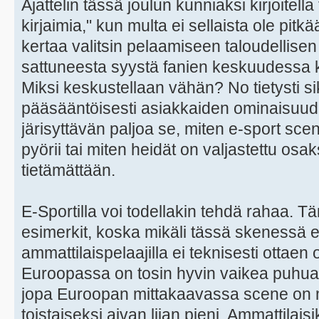
Ajattelin tässä joulun kunniaksi kirjoitell
kirjaimia," kun multa ei sellaista ole pit
kertaa valitsin pelaamiseen taloudellise
sattuneesta syystä fanien keskuudessa 
Miksi keskustellaan vähän? No tietysti sik
pääsääntöisesti asiakkaiden ominaisuud
järisyttävän paljoa se, miten e-sport sc
pyörii tai miten heidät on valjastettu osa
tietämättään.
E-Sportilla voi todellakin tehdä rahaa. T
esimerkit, koska mikäli tässä skenessä ei
ammattilaispelaajilla ei teknisesti ottaen o
Euroopassa on tosin hyvin vaikea puhua
jopa Euroopan mittakaavassa scene on 
toistaiseksi aivan liian pieni. Ammattilai