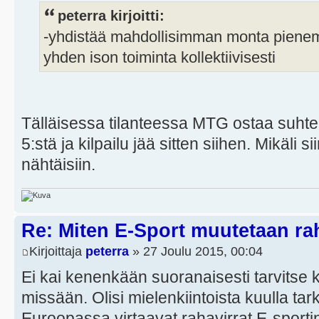
peterra kirjoitti:
-yhdistää mahdollisimman monta piene
yhden ison toiminta kollektiivisesti
Tälläisessa tilanteessa MTG ostaa suhtel
5:stä ja kilpailu jää sitten siihen. Mikäli s
nähtäisiin.
Re: Miten E-Sport muutetaan ra
Kirjoittaja
peterra
» 27 Joulu 2015, 00:04
Ei kai kenenkään suoranaisesti tarvitse
missään. Olisi mielenkiintoista kuulla ta
Euroopassa virtaavat rahavirrat E-sportin