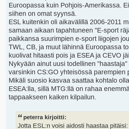
Euroopassa kuin Pohjois-Amerikassa. Ei t
siihen on omat syynsä.
ESL kuitenkin oli aikavälillä 2006-2011 m
samaan aikaan tapahtuneen "E-sport räjäh
paikkansa suurimpien e-sport liigojen jo
TWL, CB, ja muut lähinnä Euroopassa toi
kuolivat hitaasti pois ja ESEA ja CEVO jä
Nykyään ainut uusi todellinen "haastaja"
varsinkin CS:GO yhteisössä parempien p
Mikäli suosio kasvaa saattaa kohtalo oll
ESEA:lla, sillä MTG:llä on rahaa enemmä
tappaakseen kaiken kilpailun.
peterra kirjoitti:
Jotta ESL:n voisi aidosti haastaa pitäisi: