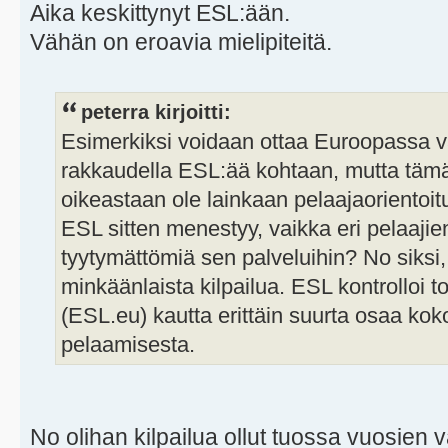
Aika keskittynyt ESL:ään.
Vähän on eroavia mielipiteitä.
peterra kirjoitti:
Esimerkiksi voidaan ottaa Euroopassa v
rakkaudella ESL:ää kohtaan, mutta tämä 
oikeastaan ole lainkaan pelaajaorientoit
ESL sitten menestyy, vaikka eri pelaajie
tyytymättömiä sen palveluihin? No siksi, e
minkäänlaista kilpailua. ESL kontrolloi 
(ESL.eu) kautta erittäin suurta osaa ko
pelaamisesta.
No olihan kilpailua ollut tuossa vuosien v