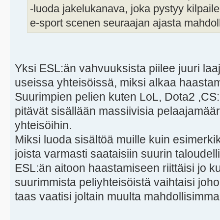
-luoda jakelukanava, joka pystyy kilp
e-sport scenen seuraajan ajasta mahdoll
Yksi ESL:än vahvuuksista piilee juuri la
useissa yhteisöissä, miksi alkaa haasta
Suurimpien pelien kuten LoL, Dota2 ,CS:
pitävät sisällään massiivisia pelaajamää
yhteisöihin.
Miksi luoda sisältöä muille kuin esimerkiks
joista varmasti saataisiin suurin taloudell
ESL:än aitoon haastamiseen riittäisi jo 
suurimmista peliyhteisöistä vaihtaisi jo
taas vaatisi joltain muulta mahdollisimm