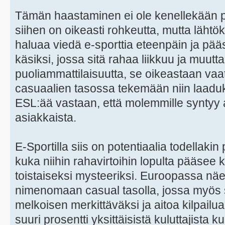
Tämän haastaminen ei ole kenellekään pak
siihen on oikeasti rohkeutta, mutta lähtök
haluaa viedä e-sporttia eteenpäin ja pää
käsiksi, jossa sitä rahaa liikkuu ja muutt
puoliammattilaisuutta, se oikeastaan vaatii
casuaalien tasossa tekemään niin laaduk
ESL:ää vastaan, että molemmille syntyy ai
asiakkaista.
E-Sportilla siis on potentiaalia todellakin
kuka niihin rahavirtoihin lopulta pääsee k
toistaiseksi mysteeriksi. Euroopassa nä
nimenomaan casual tasolla, jossa myös s
melkoisen merkittäväksi ja aitoa kilpailu
suuri prosentti yksittäisistä kuluttajista k