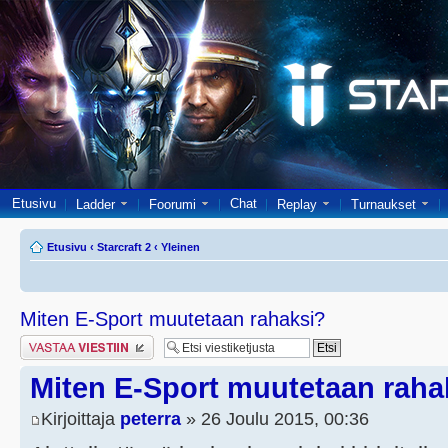
Etusivu
Chat
Ladder
Foorumi
Replay
Turnaukset
Etusivu
‹
Starcraft 2
‹
Yleinen
Miten E-Sport muutetaan rahaksi?
Lähetä vastaus
Miten E-Sport muutetaan raha
Kirjoittaja
peterra
» 26 Joulu 2015, 00:36