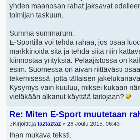
yhden maanosan rahat jaksavat edelleen
toimijan taskuun.
Summa summarum:
E-Sportilla voi tehdä rahaa, jos osaa lu
markkinoida sitä ja tehdä siitä niin kattav
kiinnostaa yrityksiä. Pelaajistossa on kai
esim. Suomessa on aivan riittävästi osaa
tekemisessä, jotta tällaisen jakelukanav
Kysymys vain kuuluu, miksei kukaan näit
vieläkään alkanut käyttää taitojaan?
Re: Miten E-Sport muutetaan ra
Kirjoittaja
taztaztaz
» 26 Joulu 2015, 06:43
Ihan mukava teksti.