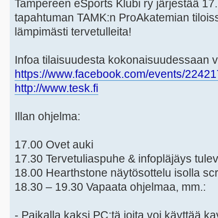
Tampereen eSports Klubi ry järjestää 17.
tapahtuman TAMK:n ProAkatemian tiloissa.
lämpimästi tervetulleita!
Infoa tilaisuudesta kokonaisuudessaan 
https://www.facebook.com/events/2242
http://www.tesk.fi
Illan ohjelma:
17.00 Ovet auki
17.30 Tervetuliaspuhe & infopläjäys tule
18.00 Hearthstone näytösottelu isolla scr
18.30 – 19.30 Vapaata ohjelmaa, mm.:
- Paikalla kaksi PC:tä joita voi käyttää 