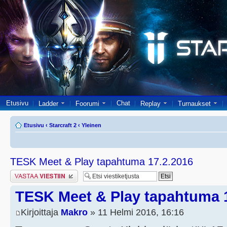
Etusivu
Chat
Ladder
Foorumi
Replay
Turnaukset
Etusivu
‹
Starcraft 2
‹
Yleinen
TESK Meet & Play tapahtuma 17.2.2016
Lähetä vastaus
TESK Meet & Play tapahtuma 
Kirjoittaja
Makro
» 11 Helmi 2016, 16:16