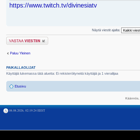
https://www.twitch.tv/divinesiatv
Näytä viestit ajalta:
Lähetä vastaus
Paluu Yleinen
PAIKALLAOLIJAT
Käyttäjiä lukemassa tätä aluetta: Ei rekisteröityneitä käyttäjiä ja 1 vierailijaa
Etusivu
Käännös, 
08.08.2026, 02:19:24 EEST