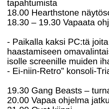
tapahtumista
18.00 Hearthstone näytösot
18.30 – 19.30 Vapaata oh
- Paikalla kaksi PC:tä joit
haastamiseen omavalintais
isolle screenille muiden ih
- Ei-niin-Retro” konsoli-Tri
19.30 Gang Beasts – turn
20.00 Vapaa ohjelma jatk