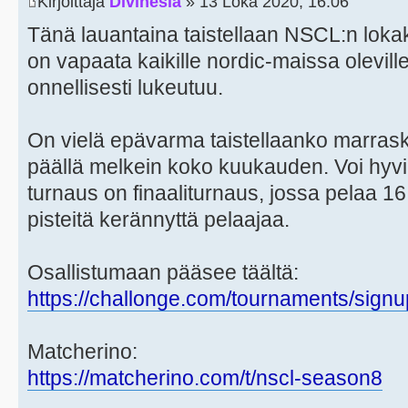
Kirjoittaja
Divinesia
» 13 Loka 2020, 16:06
Tänä lauantaina taistellaan NSCL:n loka
on vapaata kaikille nordic-maissa oleville
onnellisesti lukeutuu.
On vielä epävarma taistellaanko marra
päällä melkein koko kuukauden. Voi hyvi
turnaus on finaaliturnaus, jossa pelaa 1
pisteitä kerännyttä pelaajaa.
Osallistumaan pääsee täältä:
https://challonge.com/tournaments/si
Matcherino:
https://matcherino.com/t/nscl-season8