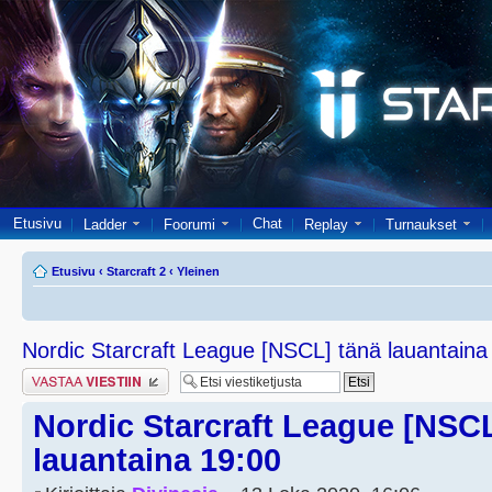
Etusivu
Chat
Ladder
Foorumi
Replay
Turnaukset
Etusivu
‹
Starcraft 2
‹
Yleinen
Nordic Starcraft League [NSCL] tänä lauantaina
Lähetä vastaus
Nordic Starcraft League [NSCL
lauantaina 19:00