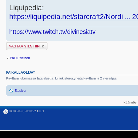
Liquipedia:
https://liquipedia.net/starcraft2/Nordi ...
https://www.twitch.tv/divinesiatv
Lähetä vastaus
Paluu Yleinen
PAIKALLAOLIJAT
Käyttäjiä lukemassa tätä aluetta: Ei rekisteröityneitä käyttäjiä ja 2 vierailijaa
Etusivu
Käännös, 
08.08.2026, 20:10:22 EEST