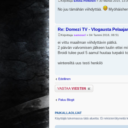
Kirjoittaja
Emilia Peltonen
» 30 Marras 2015, 13:3
No juu tämähän viihdyttää.
Myöhäisherä
Re: Domezi TV - Vlogausta Pelaajan 
Kirjoittaja
samosel
» 04 Tammi 2016, 08:51
ei vittu maailman viihdyttävin pätkä.
2 päivän valvomisen jälkeen luulin ettei m
Broidi tulee puol 5 aamul huutaa turpakii t
wintereiltä uus testi henkilö
Edellinen
Lähetä vastaus
Paluu Blogit
PAIKALLAOLIJAT
Käyttäjiä lukemassa tätä aluetta: Ei rekisteröityneitä kä