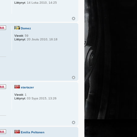
Liittynyt:
14 Loka 2010, 14:25
Domez
Viestit:
59
Liittynyt:
20 Joulu 2010, 16:18
startazer
Viestit:
1
Liittynyt:
03 Syys 2015, 13:26
Emilia Peltonen