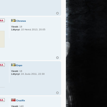
Chronos
Viestit:
18
Liittynyt:
10 Heinä 2013, 20:05
Enpo
Viestit:
18
Liittynyt:
24 Joulu 2011, 22:30
Cruzifix
Viestit:
140