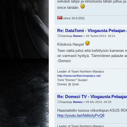
selvästi lahjoi ja innostusta tähän juttuu 
since tänään.
since 16.8.2011
Re: DataTomi - Vlogausta Pelaajan a
Kirjoittaja
Domez
» 26 Tammi 2013, 18:21
Kiitoksia Haspe!
Teen näitä juttui että kehittyisin kamera
on varmasti hyötyä. Tämmöinen palaute a
-Domezi
Leader of Team Northern Maniacs
http://www.northernmaniacs.net
Tomi "Domez" Suutari
Domez @ Qnet
Re: Domezi TV - Vlogausta Pelaajan 
Kirjoittaja
Domez
» 05 Elo 2013, 20:25
Haastattelin tuossa viikonlopun ASUS R
http://youtu.be/Ab6toIyPvQ8
Leader of Team Northern Maniacs