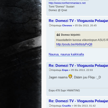
http://www.northernmaniacs.net
Tomi "Domez" Suutari
Domez @ Qnet
Re: Domezi TV - Vlogausta Pelaajan 
Kirjoittaja
Chronos
» 05 Elo 2013, 20:45
Domez kirjoitti:
Haastattelin tuossa viikonlopun ASUS
http://youtu.be/Ab6toIyPvQ8
Naurua, naurua kaikkialla
Re: Domezi TV - Vlogausta Pelaajan 
Kirjoittaja
Enpo
» 05 Elo 2013, 22:03
Jagen naama
, Dääm juu Fliqu :_D
Enpo.478 Supr HWAITING
Re: Domezi TV - Vlogausta Pelaajan 
Kirjoittaja
Cruzifix
» 06 Elo 2013, 01:42