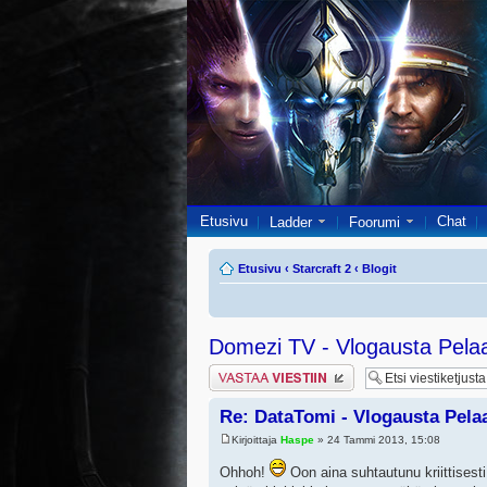
Etusivu
Chat
Ladder
Foorumi
Etusivu
‹
Starcraft 2
‹
Blogit
Domezi TV - Vlogausta Pelaaj
Lähetä vastaus
Re: DataTomi - Vlogausta Pelaaj
Kirjoittaja
Haspe
» 24 Tammi 2013, 15:08
Ohhoh!
Oon aina suhtautunu kriittisesti