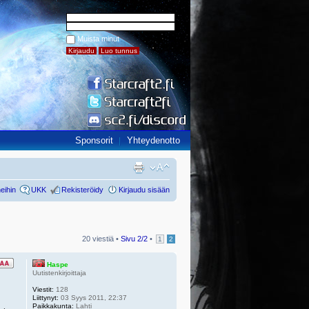
Muista minut
Sponsorit
Yhteydenotto
eihin
UKK
Rekisteröidy
Kirjaudu sisään
20 viestiä •
Sivu
2
/
2
•
1
2
Haspe
Uutistenkirjoittaja
Viestit:
128
Liittynyt:
03 Syys 2011, 22:37
Paikkakunta:
Lahti