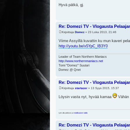
Hyvä pätkä, gj.
Re: Domezi TV - Vlogausta Pelaajan 
Kirjoittaja
Domez
» 23 Loka 2013, 21:46
Viime Assyillä kuvattin ku mun kaveri pe
http://youtu.be/x5YpC_IB3Y0
Leader of Team Northern Maniacs
http://www.northernmaniacs.net
Tomi "Domez" Suutari
Domez @ Qnet
Re: Domezi TV - Vlogausta Pelaajan 
Kirjoittaja
startazer
» 13 Syys 2015, 15:37
Löysin vasta nyt, hyvää kamaa
Vähän o
työn alla pelisivut ja
mobiilikasinot täällä
.
Re: Domezi TV - Vlogausta Pelaajan 