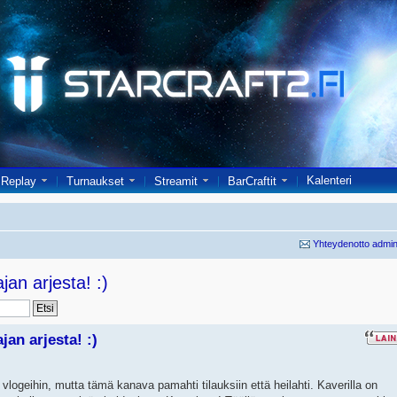
Kalenteri
Replay
Turnaukset
Streamit
BarCraftit
Yhteydenotto admin
an arjesta! :)
an arjesta! :)
 vlogeihin, mutta tämä kanava pamahti tilauksiin että heilahti. Kaverilla on