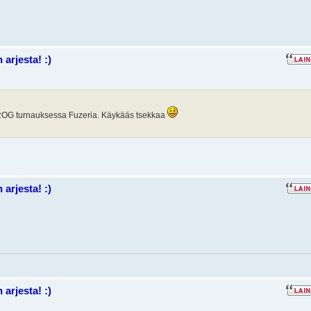
arjesta! :)
 ROG turnauksessa Fuzeria. Käykääs tsekkaa
arjesta! :)
arjesta! :)