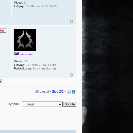
Viestit:
3
Liittynyt:
12 Marras 2015, 16:26
samosel
Viestit:
12
Liittynyt:
10 Helmi 2014, 17:39
Paikkakunta:
Sammatti (Lohja)
20 viestiä •
Sivu
2
/
2
•
1
2
Hyppää: