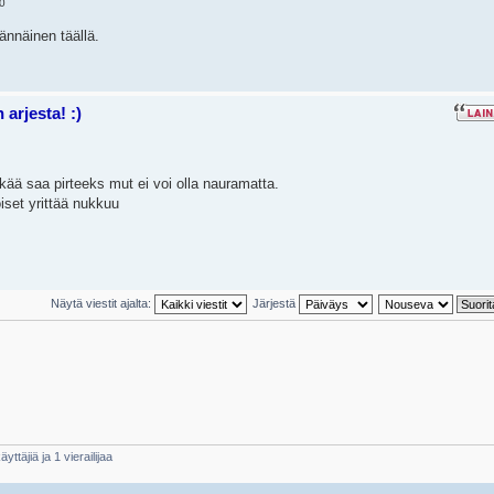
0
nnäinen täällä.
arjesta! :)
ikää saa pirteeks mut ei voi olla nauramatta.
oiset yrittää nukkuu
Näytä viestit ajalta:
Järjestä
yttäjiä ja 1 vierailijaa