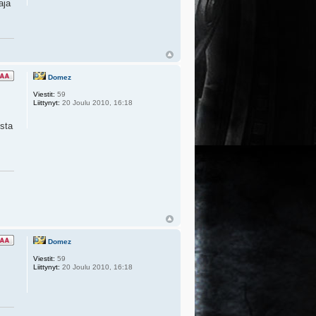
aja
Domez
Viestit:
59
Liittynyt:
20 Joulu 2010, 16:18
sta
Domez
Viestit:
59
Liittynyt:
20 Joulu 2010, 16:18