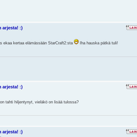
arjesta! :)
las ekaa kertaa elämässään StarCraft2:sta
Iha hauska pätkä tuli!
arjesta! :)
n tahti hiljentynyt, vieläkö on lisää tulossa?
arjesta! :)