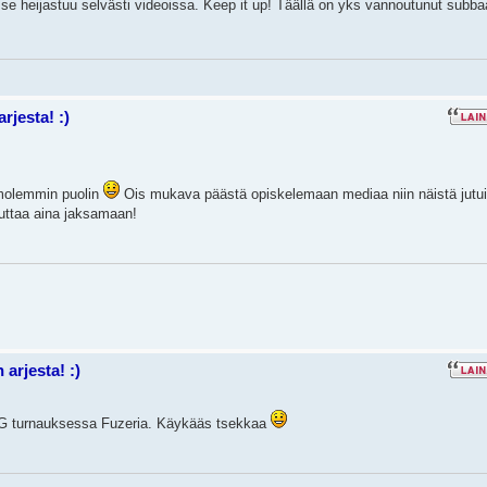
ja se heijastuu selvästi videoissa. Keep it up! Täällä on yks vannoutunut subba
rjesta! :)
n molemmin puolin
Ois mukava päästä opiskelemaan mediaa niin näistä jutui
uttaa aina jaksamaan!
arjesta! :)
OG turnauksessa Fuzeria. Käykääs tsekkaa